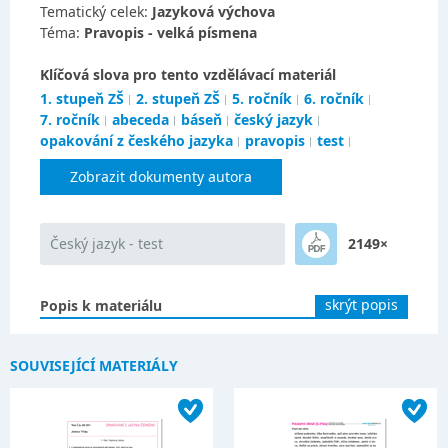
Tematický celek:
Jazyková výchova
Téma:
Pravopis - velká písmena
Klíčová slova pro tento vzdělávací materiál
1. stupeň ZŠ
2. stupeň ZŠ
5. ročník
6. ročník
7. ročník
abeceda
báseň
český jazyk
opakování z českého jazyka
pravopis
test
Zobrazit dokumenty autora
Český jazyk - test
2149×
skrýt popis
Popis k materiálu
SOUVISEJÍCÍ MATERIÁLY