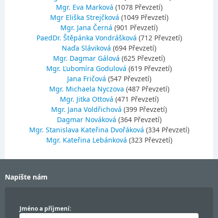
Mgr. Eva Marková
(1078 Převzetí)
Mgr Eliška Strejčková
(1049 Převzetí)
Mgr. Jana Černá
(901 Převzetí)
PaedDr. Štěpánka Vondrášková
(712 Převzetí)
Naďa Sláviková
(694 Převzetí)
Mgr. Dagmar Gálová
(625 Převzetí)
Mgr. Ľubomíra Godulová
(619 Převzetí)
Jana Fričová
(547 Převzetí)
Mgr. Michaela Nyczova
(487 Převzetí)
Mgr. Jitka Ottová
(471 Převzetí)
Mgr. Jana Voldřichová
(399 Převzetí)
Dagmar Nováková
(364 Převzetí)
Mgr. Stanislava Kateřina Dvořáková
(334 Převzetí)
Mgr. Kateřina Lebánková
(323 Převzetí)
Napište nám
Jméno a příjmení: