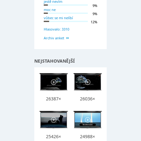
jestě nevím
9%
moc ne
9%
vůbec se mi nelíbí
12%
Hlasovalo: 3310
Archiv anket
NEJSTAHOVANĚJŠÍ
26387×
26036×
25426×
24988×