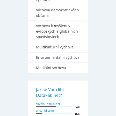
Výchova demokratického
občana
Výchova k myšlení v
evropských a globálních
souvislostech
Multikulturní výchova
Environmentální výchova
Mediální výchova
Jak se Vám líbí
Datakabinet?
skvěle, je to super
54%
ano, líbí se mi
16%