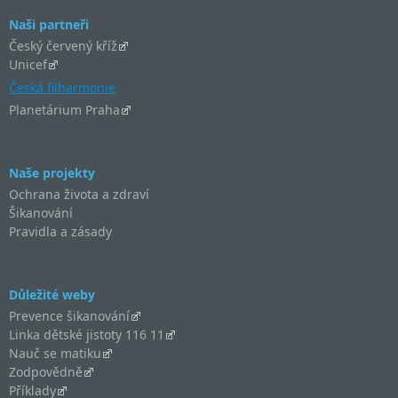
Naši partneři
Český červený kříž
Unicef
Česká filharmonie
Planetárium Praha
Naše projekty
Ochrana života a zdraví
Šikanování
Pravidla a zásady
Důležité weby
Prevence šikanování
Linka dětské jistoty 116 11
Nauč se matiku
Zodpovědně
Příklady