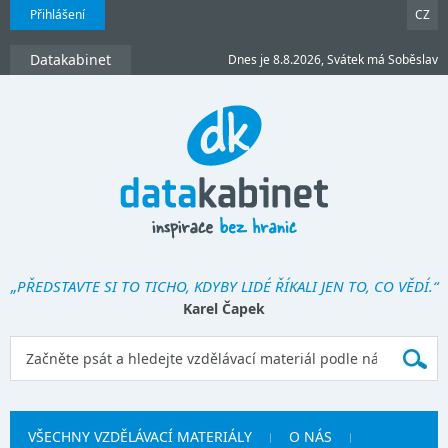
Přihlášení
CZ
Datakabinet
Dnes je 8.8.2026, Svátek má Soběslav
„PŘEDSTAVTE SI TO TICHO, KDYBY LIDÉ ŘÍKALI JEN TO, CO VĚDÍ.“
Karel Čapek
VŠECHNY VZDĚLÁVACÍ MATERIÁLY
O NÁS