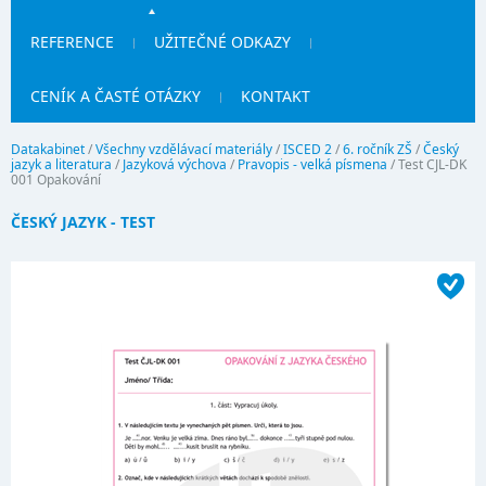
REFERENCE
UŽITEČNÉ ODKAZY
CENÍK A ČASTÉ OTÁZKY
KONTAKT
Datakabinet
/
Všechny vzdělávací materiály
/
ISCED 2
/
6. ročník ZŠ
/
Český
jazyk a literatura
/
Jazyková výchova
/
Pravopis - velká písmena
/
Test CJL-DK
001 Opakování
ČESKÝ JAZYK - TEST