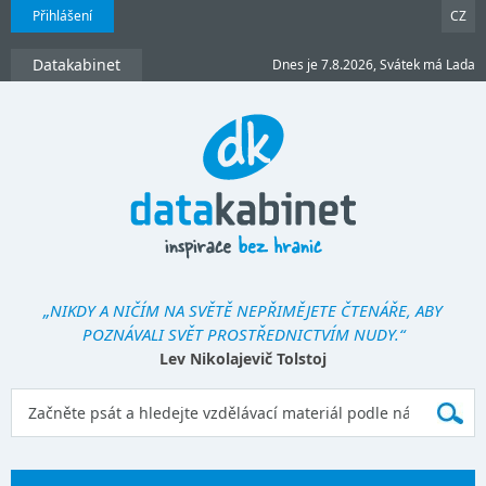
Přihlášení
CZ
Datakabinet
Dnes je 7.8.2026, Svátek má Lada
„NIKDY A NIČÍM NA SVĚTĚ NEPŘIMĚJETE ČTENÁŘE, ABY
POZNÁVALI SVĚT PROSTŘEDNICTVÍM NUDY.“
Lev Nikolajevič Tolstoj