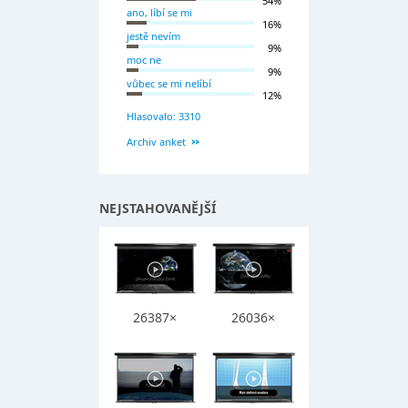
54%
ano, líbí se mi
16%
jestě nevím
9%
moc ne
9%
vůbec se mi nelíbí
12%
Hlasovalo: 3310
Archiv anket
NEJSTAHOVANĚJŠÍ
26387×
26036×