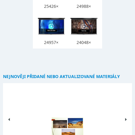
25426×
24988×
24957×
24048×
NEJNOVĚJI PŘIDANÉ NEBO AKTUALIZOVANÉ MATERIÁLY