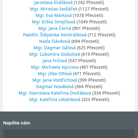
Jaroslava Eliášková
(1242 Převzetí)
Mgr. Miroslav Sedláček
(1127 Převzetí)
Mgr. Eva Marková
(1078 Převzetí)
Mgr Eliška Strejčková
(1049 Převzetí)
Mgr. Jana Černá
(901 Převzetí)
PaedDr. Štěpánka Vondrášková
(712 Převzetí)
Naďa Sláviková
(694 Převzetí)
Mgr. Dagmar Gálová
(625 Převzetí)
Mgr. Ľubomíra Godulová
(619 Převzetí)
Jana Fričová
(547 Převzetí)
Mgr. Michaela Nyczova
(487 Převzetí)
Mgr. Jitka Ottová
(471 Převzetí)
Mgr. Jana Voldřichová
(399 Převzetí)
Dagmar Nováková
(364 Převzetí)
Mgr. Stanislava Kateřina Dvořáková
(334 Převzetí)
Mgr. Kateřina Lebánková
(323 Převzetí)
Napište nám