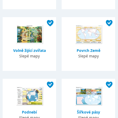
Volně žijící zvířata
Povrch Země
Slepé mapy
Slepé mapy
Podnebí
Šířkové pásy
Slepé mapy
Slepé mapy