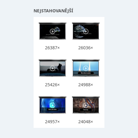
NEJSTAHOVANĚJŠÍ
26387×
26036×
25426×
24988×
24957×
24048×