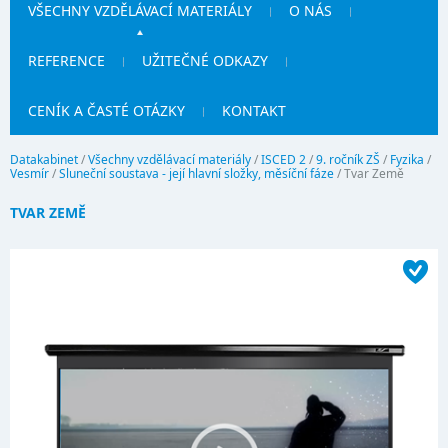
VŠECHNY VZDĚLÁVACÍ MATERIÁLY
O NÁS
REFERENCE
UŽITEČNÉ ODKAZY
CENÍK A ČASTÉ OTÁZKY
KONTAKT
Datakabinet
/
Všechny vzdělávací materiály
/
ISCED 2
/
9. ročník ZŠ
/
Fyzika
/
Vesmír
/
Sluneční soustava - její hlavní složky, měsíční fáze
/
Tvar Země
TVAR ZEMĚ