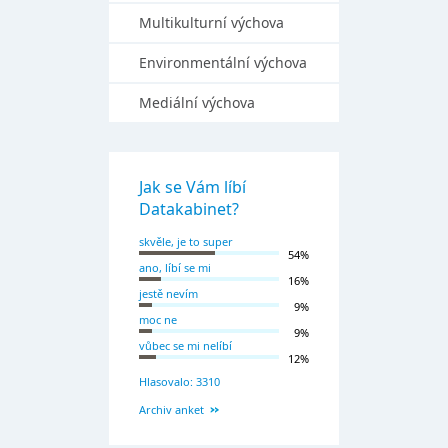
Multikulturní výchova
Environmentální výchova
Mediální výchova
Jak se Vám líbí
Datakabinet?
skvěle, je to super
54%
ano, líbí se mi
16%
jestě nevím
9%
moc ne
9%
vůbec se mi nelíbí
12%
Hlasovalo: 3310
Archiv anket