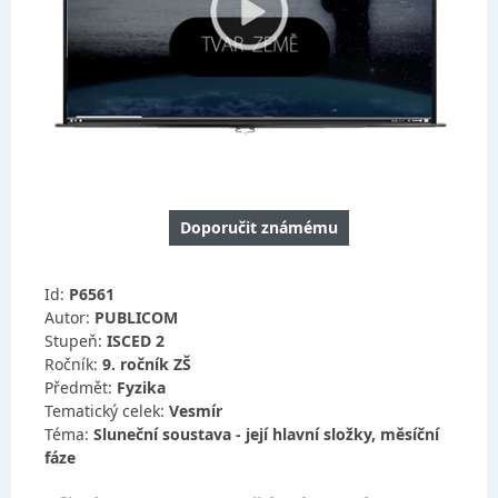
Doporučit známému
Id:
P6561
Autor:
PUBLICOM
Stupeň:
ISCED 2
Ročník:
9. ročník ZŠ
Předmět:
Fyzika
Tematický celek:
Vesmír
Téma:
Sluneční soustava - její hlavní složky, měsíční
fáze