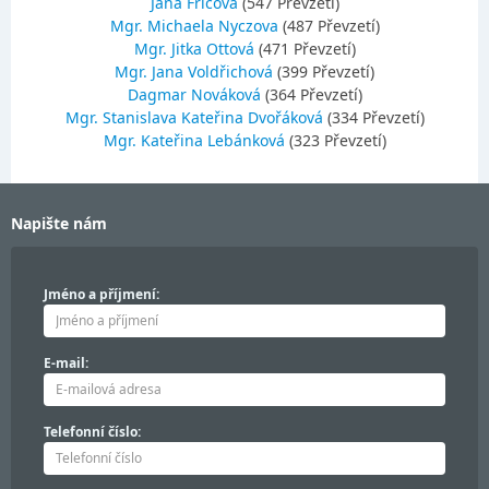
Jana Fričová
(547 Převzetí)
Mgr. Michaela Nyczova
(487 Převzetí)
Mgr. Jitka Ottová
(471 Převzetí)
Mgr. Jana Voldřichová
(399 Převzetí)
Dagmar Nováková
(364 Převzetí)
Mgr. Stanislava Kateřina Dvořáková
(334 Převzetí)
Mgr. Kateřina Lebánková
(323 Převzetí)
Napište nám
Jméno a příjmení:
E-mail:
Telefonní číslo: