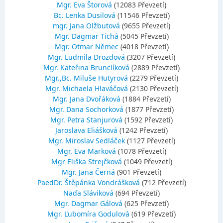
Mgr. Eva Štorová
(12083 Převzetí)
Bc. Lenka Dusilová
(11546 Převzetí)
mgr. Jana Olžbutová
(9655 Převzetí)
Mgr. Dagmar Tichá
(5045 Převzetí)
Mgr. Otmar Němec
(4018 Převzetí)
Mgr. Ludmila Drozdová
(3207 Převzetí)
Mgr. Kateřina Brunclíková
(2889 Převzetí)
Mgr.,Bc. Miluše Hutyrová
(2279 Převzetí)
Mgr. Michaela Hlaváčová
(2130 Převzetí)
Mgr. Jana Dvořáková
(1884 Převzetí)
Mgr. Dana Sochorková
(1877 Převzetí)
Mgr. Petra Stanjurová
(1592 Převzetí)
Jaroslava Eliášková
(1242 Převzetí)
Mgr. Miroslav Sedláček
(1127 Převzetí)
Mgr. Eva Marková
(1078 Převzetí)
Mgr Eliška Strejčková
(1049 Převzetí)
Mgr. Jana Černá
(901 Převzetí)
PaedDr. Štěpánka Vondrášková
(712 Převzetí)
Naďa Sláviková
(694 Převzetí)
Mgr. Dagmar Gálová
(625 Převzetí)
Mgr. Ľubomíra Godulová
(619 Převzetí)