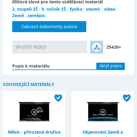
Klíčová slova pro tento vzdělávací materiál
2. stupeň ZŠ
9. ročník ZŠ
fyzika
vesmír
video
Země
zeměpis
Zobrazit dokumenty autora
SPUSTIT VIDEO
25426×
skrýt popis
Popis k materiálu
SOUVISEJÍCÍ MATERIÁLY
Měsíc - přirozená družice
Objevování Země a