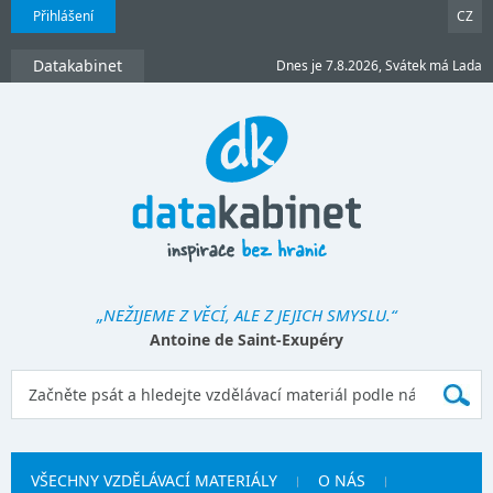
Přihlášení
CZ
Datakabinet
Dnes je 7.8.2026, Svátek má Lada
„NEŽIJEME Z VĚCÍ, ALE Z JEJICH SMYSLU.“
Antoine de Saint-Exupéry
VŠECHNY VZDĚLÁVACÍ MATERIÁLY
O NÁS