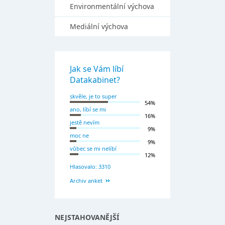
Environmentální výchova
Mediální výchova
Jak se Vám líbí
Datakabinet?
skvěle, je to super
54%
ano, líbí se mi
16%
jestě nevím
9%
moc ne
9%
vůbec se mi nelíbí
12%
Hlasovalo: 3310
Archiv anket
NEJSTAHOVANĚJŠÍ