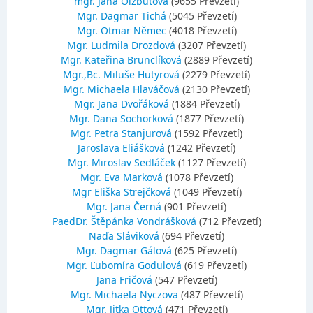
mgr. Jana Olžbutová
(9655 Převzetí)
Mgr. Dagmar Tichá
(5045 Převzetí)
Mgr. Otmar Němec
(4018 Převzetí)
Mgr. Ludmila Drozdová
(3207 Převzetí)
Mgr. Kateřina Brunclíková
(2889 Převzetí)
Mgr.,Bc. Miluše Hutyrová
(2279 Převzetí)
Mgr. Michaela Hlaváčová
(2130 Převzetí)
Mgr. Jana Dvořáková
(1884 Převzetí)
Mgr. Dana Sochorková
(1877 Převzetí)
Mgr. Petra Stanjurová
(1592 Převzetí)
Jaroslava Eliášková
(1242 Převzetí)
Mgr. Miroslav Sedláček
(1127 Převzetí)
Mgr. Eva Marková
(1078 Převzetí)
Mgr Eliška Strejčková
(1049 Převzetí)
Mgr. Jana Černá
(901 Převzetí)
PaedDr. Štěpánka Vondrášková
(712 Převzetí)
Naďa Sláviková
(694 Převzetí)
Mgr. Dagmar Gálová
(625 Převzetí)
Mgr. Ľubomíra Godulová
(619 Převzetí)
Jana Fričová
(547 Převzetí)
Mgr. Michaela Nyczova
(487 Převzetí)
Mgr. Jitka Ottová
(471 Převzetí)