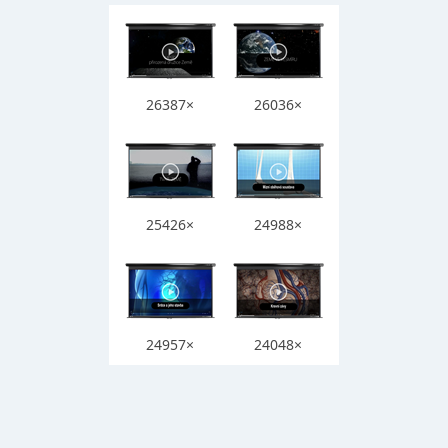
26387×
26036×
25426×
24988×
24957×
24048×