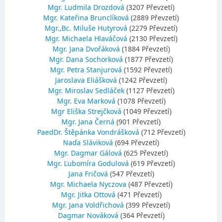
Mgr. Ludmila Drozdová
(3207 Převzetí)
Mgr. Kateřina Brunclíková
(2889 Převzetí)
Mgr.,Bc. Miluše Hutyrová
(2279 Převzetí)
Mgr. Michaela Hlaváčová
(2130 Převzetí)
Mgr. Jana Dvořáková
(1884 Převzetí)
Mgr. Dana Sochorková
(1877 Převzetí)
Mgr. Petra Stanjurová
(1592 Převzetí)
Jaroslava Eliášková
(1242 Převzetí)
Mgr. Miroslav Sedláček
(1127 Převzetí)
Mgr. Eva Marková
(1078 Převzetí)
Mgr Eliška Strejčková
(1049 Převzetí)
Mgr. Jana Černá
(901 Převzetí)
PaedDr. Štěpánka Vondrášková
(712 Převzetí)
Naďa Sláviková
(694 Převzetí)
Mgr. Dagmar Gálová
(625 Převzetí)
Mgr. Ľubomíra Godulová
(619 Převzetí)
Jana Fričová
(547 Převzetí)
Mgr. Michaela Nyczova
(487 Převzetí)
Mgr. Jitka Ottová
(471 Převzetí)
Mgr. Jana Voldřichová
(399 Převzetí)
Dagmar Nováková
(364 Převzetí)