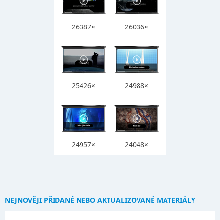
26387×
26036×
25426×
24988×
24957×
24048×
NEJNOVĚJI PŘIDANÉ NEBO AKTUALIZOVANÉ MATERIÁLY