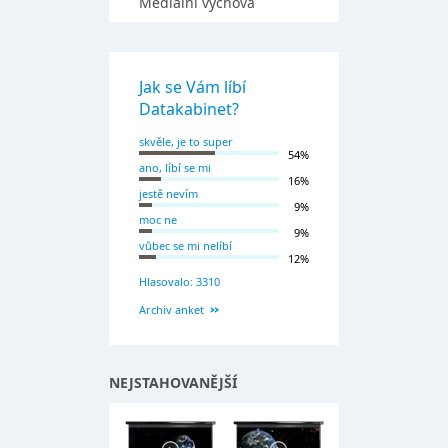
Mediální výchova
Jak se Vám líbí
Datakabinet?
skvěle, je to super
54%
ano, líbí se mi
16%
jestě nevím
9%
moc ne
9%
vůbec se mi nelíbí
12%
Hlasovalo: 3310
Archiv anket
NEJSTAHOVANĚJŠÍ