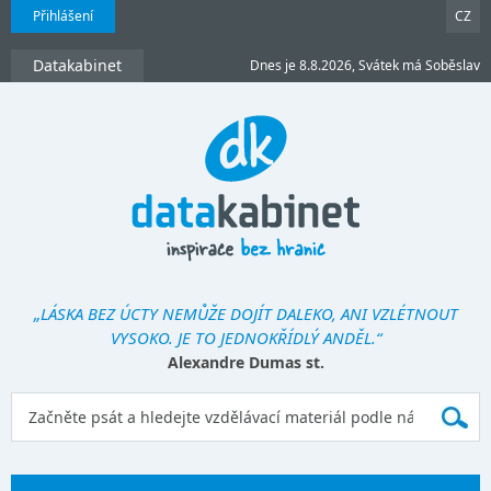
Přihlášení
CZ
Datakabinet
Dnes je 8.8.2026, Svátek má Soběslav
„LÁSKA BEZ ÚCTY NEMŮŽE DOJÍT DALEKO, ANI VZLÉTNOUT
VYSOKO. JE TO JEDNOKŘÍDLÝ ANDĚL.“
Alexandre Dumas st.