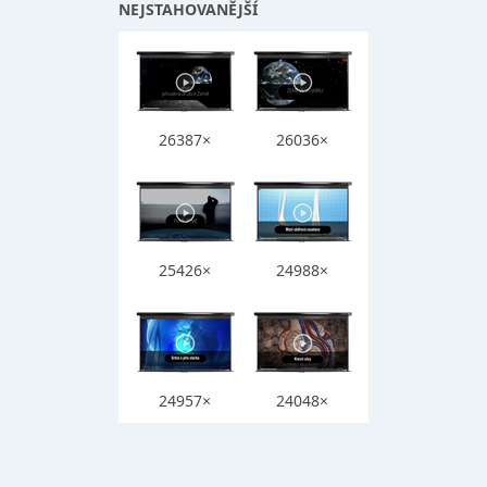
NEJSTAHOVANĚJŠÍ
26387×
26036×
25426×
24988×
24957×
24048×