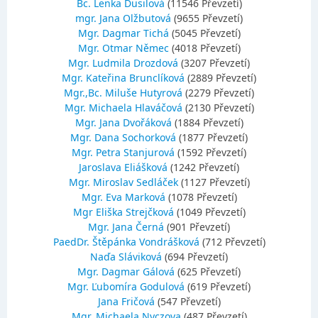
Bc. Lenka Dusilová
(11546 Převzetí)
mgr. Jana Olžbutová
(9655 Převzetí)
Mgr. Dagmar Tichá
(5045 Převzetí)
Mgr. Otmar Němec
(4018 Převzetí)
Mgr. Ludmila Drozdová
(3207 Převzetí)
Mgr. Kateřina Brunclíková
(2889 Převzetí)
Mgr.,Bc. Miluše Hutyrová
(2279 Převzetí)
Mgr. Michaela Hlaváčová
(2130 Převzetí)
Mgr. Jana Dvořáková
(1884 Převzetí)
Mgr. Dana Sochorková
(1877 Převzetí)
Mgr. Petra Stanjurová
(1592 Převzetí)
Jaroslava Eliášková
(1242 Převzetí)
Mgr. Miroslav Sedláček
(1127 Převzetí)
Mgr. Eva Marková
(1078 Převzetí)
Mgr Eliška Strejčková
(1049 Převzetí)
Mgr. Jana Černá
(901 Převzetí)
PaedDr. Štěpánka Vondrášková
(712 Převzetí)
Naďa Sláviková
(694 Převzetí)
Mgr. Dagmar Gálová
(625 Převzetí)
Mgr. Ľubomíra Godulová
(619 Převzetí)
Jana Fričová
(547 Převzetí)
Mgr. Michaela Nyczova
(487 Převzetí)