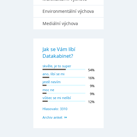
Environmentální výchova
Mediální výchova
Jak se Vám líbí
Datakabinet?
skvěle, je to super
54%
ano, líbí se mi
16%
jestě nevím
9%
moc ne
9%
vůbec se mi nelíbí
12%
Hlasovalo: 3310
Archiv anket