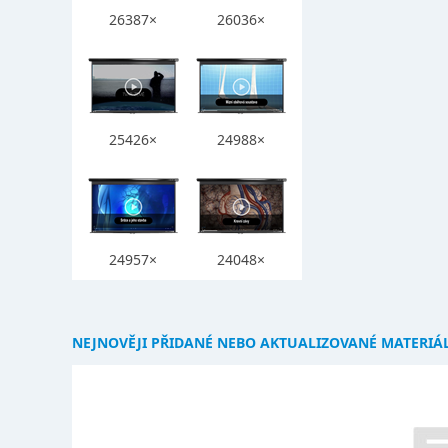
26387×
26036×
25426×
24988×
24957×
24048×
NEJNOVĚJI PŘIDANÉ NEBO AKTUALIZOVANÉ MATERIÁ