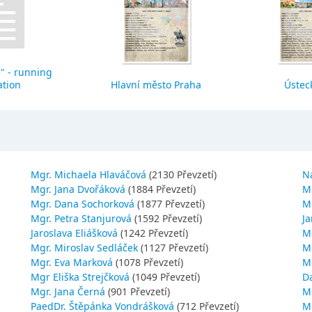
" - running
ation
Hlavní město Praha
Ústeck
Mgr. Michaela Hlaváčová
(2130 Převzetí)
N
Mgr. Jana Dvořáková
(1884 Převzetí)
M
Mgr. Dana Sochorková
(1877 Převzetí)
M
Mgr. Petra Stanjurová
(1592 Převzetí)
Ja
Jaroslava Eliášková
(1242 Převzetí)
M
Mgr. Miroslav Sedláček
(1127 Převzetí)
Mg
Mgr. Eva Marková
(1078 Převzetí)
M
Mgr Eliška Strejčková
(1049 Převzetí)
D
Mgr. Jana Černá
(901 Převzetí)
M
PaedDr. Štěpánka Vondrášková
(712 Převzetí)
M