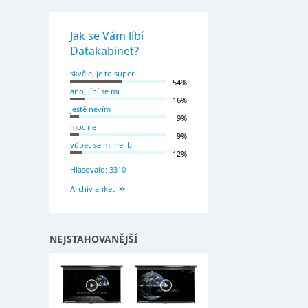
Jak se Vám líbí
Datakabinet?
skvěle, je to super
54%
ano, líbí se mi
16%
jestě nevím
9%
moc ne
9%
vůbec se mi nelíbí
12%
Hlasovalo: 3310
Archiv anket
NEJSTAHOVANĚJŠÍ