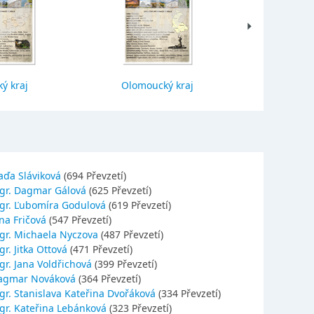
ý kraj
Olomoucký kraj
Jihočes
aďa Sláviková
(694 Převzetí)
gr. Dagmar Gálová
(625 Převzetí)
gr. Ľubomíra Godulová
(619 Převzetí)
na Fričová
(547 Převzetí)
gr. Michaela Nyczova
(487 Převzetí)
r. Jitka Ottová
(471 Převzetí)
gr. Jana Voldřichová
(399 Převzetí)
agmar Nováková
(364 Převzetí)
gr. Stanislava Kateřina Dvořáková
(334 Převzetí)
gr. Kateřina Lebánková
(323 Převzetí)