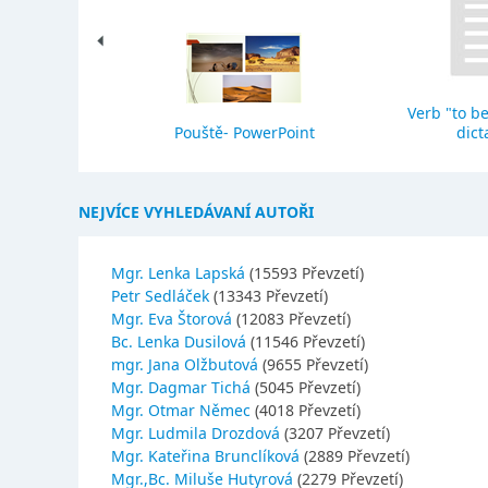
Verb "to be
eho stavba
Pouště- PowerPoint
dict
NEJVÍCE VYHLEDÁVANÍ AUTOŘI
Mgr. Lenka Lapská
(15593 Převzetí)
Petr Sedláček
(13343 Převzetí)
Mgr. Eva Štorová
(12083 Převzetí)
Bc. Lenka Dusilová
(11546 Převzetí)
mgr. Jana Olžbutová
(9655 Převzetí)
Mgr. Dagmar Tichá
(5045 Převzetí)
Mgr. Otmar Němec
(4018 Převzetí)
Mgr. Ludmila Drozdová
(3207 Převzetí)
Mgr. Kateřina Brunclíková
(2889 Převzetí)
Mgr.,Bc. Miluše Hutyrová
(2279 Převzetí)