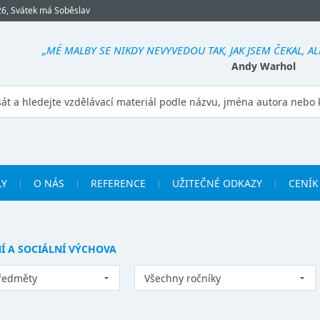
26, Svátek má Soběslav
„MÉ MALBY SE NIKDY NEVYVEDOU TAK, JAK JSEM ČEKAL, A
Andy Warhol
LY
O NÁS
REFERENCE
UŽITEČNÉ ODKAZY
CENÍK
 A SOCIÁLNÍ VÝCHOVA
ředměty
Všechny ročníky