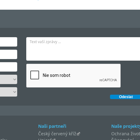
Naši partneři
Naše projekt
Český červený kříž
Ochrana život