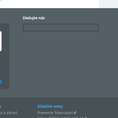
Sledujte nás
y
Důležité weby
a a zdraví
Prevence šikanování