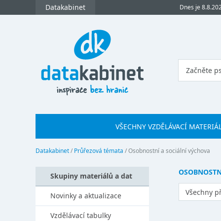
Datakabinet
Dnes je 8.8.20
VŠECHNY VZDĚLÁVACÍ MATERIÁ
Datakabinet
/
Průřezová témata
/
Osobnostní a sociální výchova
OSOBNOSTNÍ
Skupiny materiálů a dat
Všechny p
Novinky a aktualizace
Vzdělávací tabulky