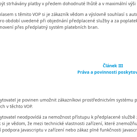
být strhávány platby v předem dohodnuté lhůtě a v maximální výši
lasem s těmito VOP si je zákazník vědom a výslovně souhlasí s 
pro období uvedené při objednání předplacené služby a za poplate
novení přes předplatný systém platebních bran.
Článek III
Práva a povinnosti poskyto
ytovatel je povinen umožnit zákazníkovi prostřednictvím systému 
ch v těchto VOP.
ytovatel neodpovídá za nemožnost přístupu k předplacené službě 
 si je vědom, že mezi technické vlastnosti zařízení, které znemožňu
í podpora Javascriptu v zařízení nebo zákaz plné funkčnosti Javascr