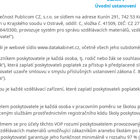
Úvodní ustanovení
lečnost
Publicom CZ, s.r.o. se sídlem na adrese Kunín 291, 742 53 K
u Krajského soudu v Ostravě, oddíl: C, vložka č. 41509,
DIČ: CZ 27
4/0300, provozuje systém pro správu vzdělávacích materiálů, vzděl
vatel“).
ál je webové sídlo www.datakabinet.cz, včetně všech jeho subdomén,
zníkem poskytovatele je každá osoba, tj. rodič nebo žák se souhla
k“), která zaplatí poskytovateli poplatek za přístup k předplacené s
ovatel uzavře smlouvu v smyslu příslušných ustanovení zákona č. 
“).
ou je každé vzdělávací zařízení, které zaplatí poskytovateli poplate
elem poskytovatele je každá osoba v pracovním poměru se školou po
eným službám prostřednictvím registračního kódu školy poskytovate
émem se pro účely těchto VOP rozumí poskytovatelem provozovaný v
vzdělávacích materiálů umožňující zákazníkům a/anebo školám po z
poskytovatel garantuje jeho funkčnost minimálně v rozsahu 97 % (d