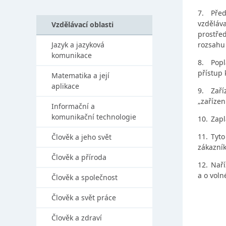
7.
Před
vzděláv
Vzdělávací oblasti
prostře
Jazyk a jazyková
rozsahu 
komunikace
8.
Popl
přístup 
Matematika a její
aplikace
9.
Zaří
„zařízení
Informační a
komunikační technologie
10.
Zapl
11.
Tyto
Člověk a jeho svět
zákazní
Člověk a příroda
12.
Naří
a o voln
Člověk a společnost
Člověk a svět práce
Člověk a zdraví