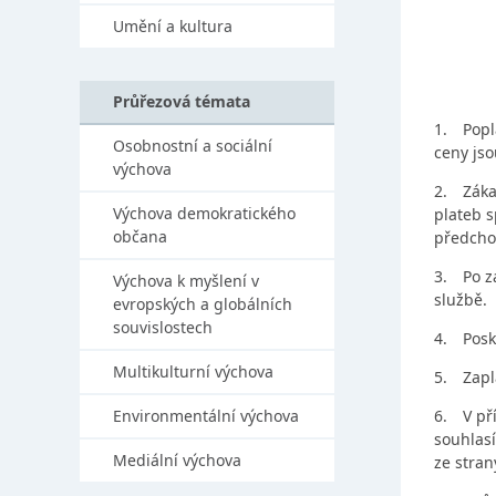
Umění a kultura
Průřezová témata
1.
Popl
Osobnostní a sociální
ceny js
výchova
2.
Záka
Výchova demokratického
plateb 
občana
předcho
3.
Po z
Výchova k myšlení v
službě.
evropských a globálních
souvislostech
4.
Posk
Multikulturní výchova
5.
Zapl
Environmentální výchova
6.
V př
souhlasí
Mediální výchova
ze stran