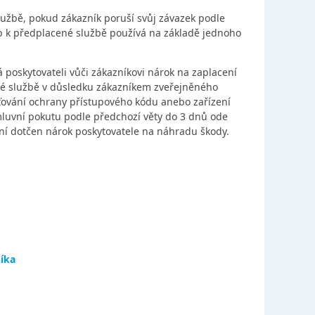
lužbě, pokud zákazník poruší svůj závazek podle
p k předplacené službě používá na základě jednoho
á poskytovateli vůči zákazníkovi nárok na zaplacení
né službě v důsledku zákazníkem zveřejněného
ťování ochrany přístupového kódu anebo zařízení
smluvní pokutu podle předchozí věty do 3 dnů ode
ní dotčen nárok poskytovatele na náhradu škody.
níka