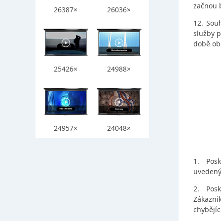
začnou 
26387×
26036×
12.
Souh
služby 
době ob
25426×
24988×
24957×
24048×
1.
Posk
uvedený
2.
Posk
Zákazník
chybějíc