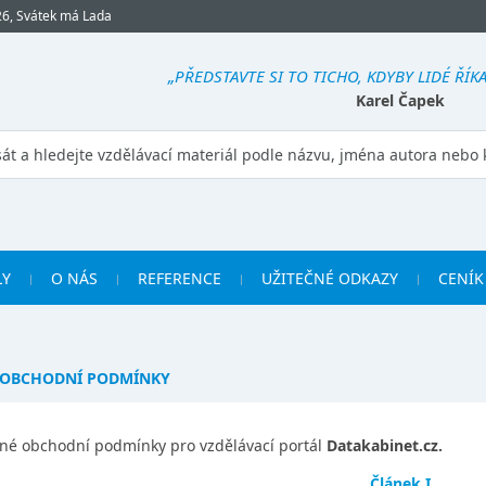
26, Svátek má Lada
„PŘEDSTAVTE SI TO TICHO, KDYBY LIDÉ ŘÍKAL
Karel Čapek
LY
O NÁS
REFERENCE
UŽITEČNÉ ODKAZY
CENÍK
 OBCHODNÍ PODMÍNKY
né obchodní podmínky pro vzdělávací portál
Datakabinet.cz.
Článek I