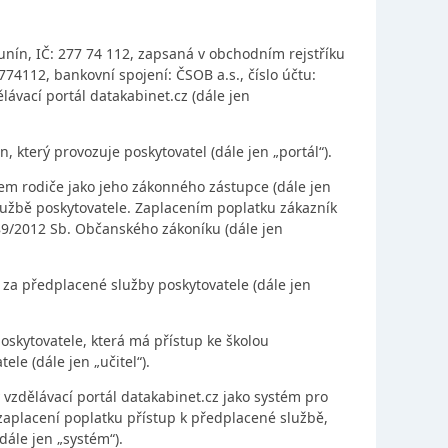
unín, IČ: 277 74 112, zapsaná v obchodním rejstříku
774112, bankovní spojení: ČSOB a.s., číslo účtu:
ávací portál datakabinet.cz (dále jen
 který provozuje poskytovatel (dále jen „portál“).
sem rodiče jako jeho zákonného zástupce (dále jen
lužbě poskytovatele.
Zaplacením poplatku zákazník
89/2012 Sb. Občanského zákoníku (dále jen
k za předplacené služby poskytovatele (dále jen
skytovatele, která má přístup ke školou
le (dále jen „učitel“).
zdělávací portál datakabinet.cz jako systém pro
aplacení poplatku přístup k předplacené službě,
ále jen „systém“).