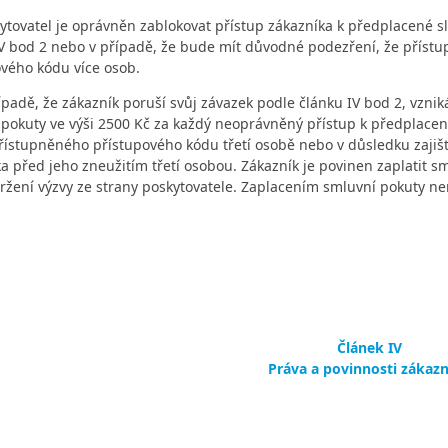
ytovatel je oprávněn zablokovat přístup zákazníka k předplacené s
V bod 2 nebo v případě, že bude mít důvodné podezření, že přístu
vého kódu více osob.
ípadě, že zákazník poruší svůj závazek podle článku IV bod 2, vznik
 pokuty ve výši 2500 Kč za každý neoprávněný přístup k předplace
řístupněného přístupového kódu třetí osobě nebo v důsledku zajiš
a před jeho zneužitím třetí osobou. Zákazník je povinen zaplatit 
žení výzvy ze strany poskytovatele. Zaplacením smluvní pokuty ne
Článek IV
Práva a povinnosti zákaz