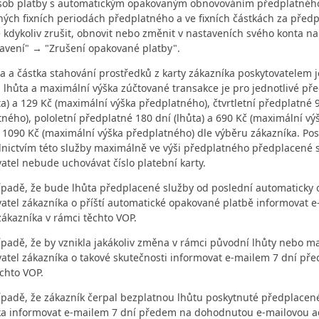
ob platby s automatickým opakovaným obnovováním předplatného 
ých fixních periodách předplatného a ve fixních částkách za předpl
 kdykoliv zrušit, obnovit nebo změnit v nastaveních svého konta na
avení" → "Zrušení opakované platby".
a a částka stahování prostředků z karty zákazníka poskytovatele
- lhůta a maximální výška zúčtované transakce je pro jednotlivé př
ta) a 129 Kč (maximální výška předplatného), čtvrtletní předplatné 
ného), pololetní předplatné 180 dní (lhůta) a 690 Kč (maximální v
a 1090 Kč (maximální výška předplatného) dle výběru zákazníka. Pos
nictvím této služby maximálně ve výši předplatného předplacené s
atel nebude uchovávat číslo platební karty.
ípadě, že bude lhůta předplacené služby od poslední automaticky 
vatel zákazníka o příští automatické opakované platbě informovat
ákazníka v rámci těchto VOP.
ípadě, že by vznikla jakákoliv změna v rámci původní lhůty nebo m
vatel zákazníka o takové skutečnosti informovat e-mailem 7 dní p
chto VOP.
ípadě, že zákazník čerpal bezplatnou lhůtu poskytnuté předplacené 
ka informovat e-mailem 7 dní předem na dohodnutou e-mailovou ad