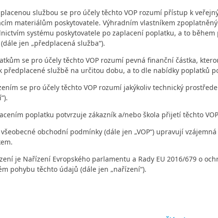
placenou službou se pro účely těchto VOP rozumí přístup k veřej
acím materiálům poskytovatele. Výhradním vlastníkem zpoplatněnýc
dnictvím systému poskytovatele po zaplacení poplatku, a to běh
(dále jen „předplacená služba“).
atkům se pro účely těchto VOP rozumí pevná finanční částka, kterou
k předplacené službě na určitou dobu, a to dle nabídky poplatků pos
zením se pro účely těchto VOP rozumí jakýkoliv technický prostředek
“).
acením poplatku potvrzuje zákazník a/nebo škola přijetí těchto VOP
 všeobecné obchodní podmínky (dále jen „VOP“) upravují vzájemná 
kem.
zení je Nařízení Evropského parlamentu a Rady EU 2016/679 o ochr
ém pohybu těchto údajů (dále jen „nařízení“).