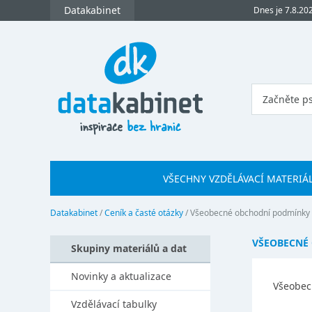
Datakabinet
Dnes je 7.8.20
VŠECHNY VZDĚLÁVACÍ MATERIÁ
Datakabinet
/
Ceník a časté otázky
/
Všeobecné obchodní podmínky
VŠEOBECNÉ
Skupiny materiálů a dat
Novinky a aktualizace
Všeobec
Vzdělávací tabulky