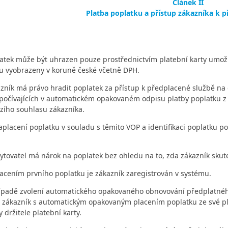
Článek II
Platba poplatku a přístup zákazníka k p
atek může být uhrazen pouze prostřednictvím platební karty umožň
ou vyobrazeny v koruně české včetně DPH.
zník má právo hradit poplatek za přístup k předplacené službě n
spočívajících v automatickém opakovaném odpisu platby poplatku z
zího souhlasu zákazníka.
aplacení poplatku v souladu s těmito VOP a identifikaci poplatku p
ytovatel má nárok na poplatek bez ohledu na to, zda zákazník sku
acením prvního poplatku je zákazník zaregistrován v systému.
ípadě zvolení automatického opakovaného obnovování předplatného
 zákazník s automatickým opakovaným placením poplatku ze své plat
y držitele platební karty.