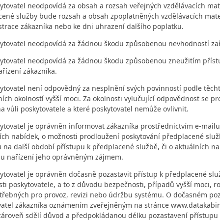
ytovatel neodpovídá za obsah a rozsah veřejných vzdělávacích mat
cené služby bude rozsah a obsah zpoplatněných vzdělávacích mater
strace zákazníka nebo ke dni uhrazení dalšího poplatku.
ytovatel neodpovídá za žádnou škodu způsobenou nevhodností zaříz
ytovatel neodpovídá za žádnou škodu způsobenou zneužitím příst
řízení zákazníka.
ytovatel není odpovědný za nesplnění svých povinností podle těch
ních okolností vyšší moci. Za okolnosti vylučující odpovědnost se pr
na vůli poskytovatele a které poskytovatel nemůže ovlivnit.
ytovatel je oprávněn informovat zákazníka prostřednictvím e-ma
ch nabídek, o možnosti prodloužení poskytování předplacené služb
 na další období přístupu k předplacené službě, či o aktuálních na
lu nařízení jeho oprávněným zájmem.
ytovatel je oprávněn dočasně pozastavit přístup k předplacené slu
ti poskytovatele, a to z důvodu bezpečnosti, případů vyšší moci, 
otřebných pro provoz, revizi nebo údržbu systému. O dočasném poz
vatel zákazníka oznámením zveřejněným na stránce www.datakabin
 zároveň sdělí důvod a předpokládanou délku pozastavení přístupu