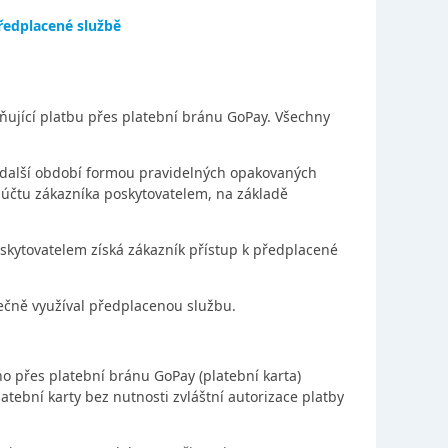
ředplace
né službě
ující platbu přes platební bránu GoPay. Všechny
a další období formou pravidelných opakovaných
 účtu zákazníka poskytovatelem, na základě
oskytovatelem získá zákazník přístup k předplacené
tečně využíval předplacenou službu.
 přes platební bránu GoPay (platební karta)
ební karty bez nutnosti zvláštní autorizace platby