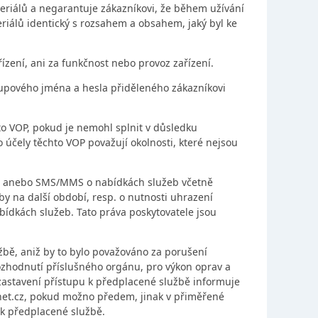
eriálů a negarantuje zákazníkovi, že během užívání
iálů identický s rozsahem a obsahem, jaký byl ke
ení, ani za funkčnost nebo provoz zařízení.
upového jména a hesla přiděleného zákazníkovi
to VOP, pokud je nemohl splnit v důsledku
o účely těchto VOP považují okolnosti, které nejsou
ilu anebo SMS/MMS o nabídkách služeb včetně
y na další období, resp. o nutnosti uhrazení
bídkách služeb. Tato práva poskytovatele jsou
žbě, aniž by to bylo považováno za porušení
rozhodnutí příslušného orgánu, pro výkon oprav a
astavení přístupu k předplacené službě informuje
et.cz, pokud možno předem, jinak v přiměřené
 k předplacené službě.