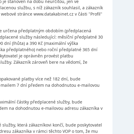
je stanoven na dobu neurčitou, jen ve
acenou službu, s níž zákazník souhlasil, a zákazník
 webové stránce www.datakabinet.cz v části "Profil"
m je určena předplatným obdobím (předplacená
edplacené služby následující: měsíční předplatné 30
90 dní (lhůta) a 390 Kč (maximální výška
ýška předplatného) nebo roční předplatné 365 dní
kytovatel je oprávněn provést platbu
lužby. Zákazník zároveň bere na vědomí, že
opakované platby více než 182 dní, bude
 e-mailem 7 dní předem na dohodnutou e-mailovou
aximální částky předplacené služby, bude
ředem na dohodnutou e-mailovou adresu zákazníka v
služby, která zákazníkovi končí, bude poskytovatel
resu zákazníka v rámci těchto VOP o tom, že mu