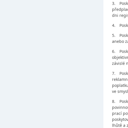
3.
Posk
předpla
dni regi
4.
Posk
5.
Posk
anebo za
6.
Posk
objektiv
závislé 
7.
Posk
reklamní
poplatku
ve smys
8.
Posk
povinnos
prací p
poskyto
lhůtě a