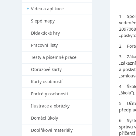
Videa a aplikace
1.
Spo
Slepé mapy
vedeném 
20970686
Didaktické hry
„poskyto
Pracovní listy
2.
Port
3.
Záka
Testy a písemné práce
„zákazní
Obrazové karty
a poskyt
„smlouva
Karty osobností
4.
Škol
„škola“).
Portréty osobností
5.
Učit
Ilustrace a obrázky
předplac
Domácí úkoly
6.
Syst
správu 
Doplňkové materiály
přičemž 