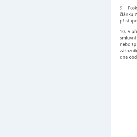
9.
Posk
článku I
přístupo
10.
V př
smluvní
nebo zp
zákazník
dne obdr