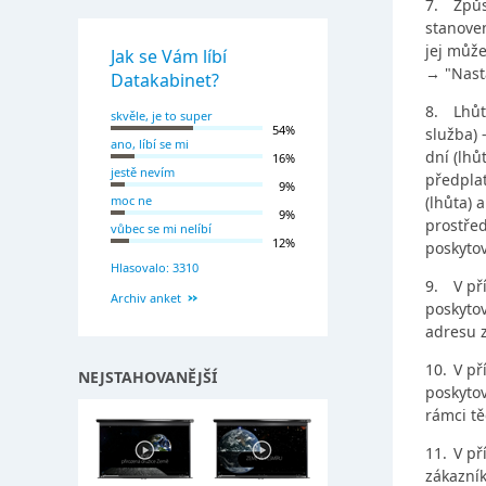
7.
Způs
stanoven
jej může
Jak se Vám líbí
→ "Nast
Datakabinet?
8.
Lhůt
skvěle, je to super
54%
služba) 
ano, líbí se mi
dní (lhů
16%
jestě nevím
předplat
9%
moc ne
(lhůta) 
9%
prostřed
vůbec se mi nelíbí
12%
poskytov
Hlasovalo: 3310
9.
V př
Archiv anket
poskyto
adresu z
10.
V př
NEJSTAHOVANĚJŠÍ
poskyto
rámci tě
11.
V př
zákazní