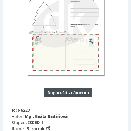
Doporučit známému
Id:
P6227
Autor:
Mgr. Beáta Badáňová
Stupeň:
ISCED 1
Ročník:
3. ročník ZŠ