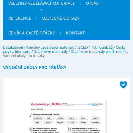
VŠECHNY VZDĚLÁVACÍ MATERIÁLY
O NÁS
REFERENCE
UŽITEČNÉ ODKAZY
CENÍK A ČASTÉ OTÁZKY
KONTAKT
Datakabinet
/
Všechny vzdělávací materiály
/
ISCED 1
/
3. ročník ZŠ
/
Český
jazyk a literatura
/
Doplňkové materiály
/
Doplňkové materiály pro 3. ročník
/
Vánoční úkoly pro třeťáky
VÁNOČNÍ ÚKOLY PRO TŘEŤÁKY