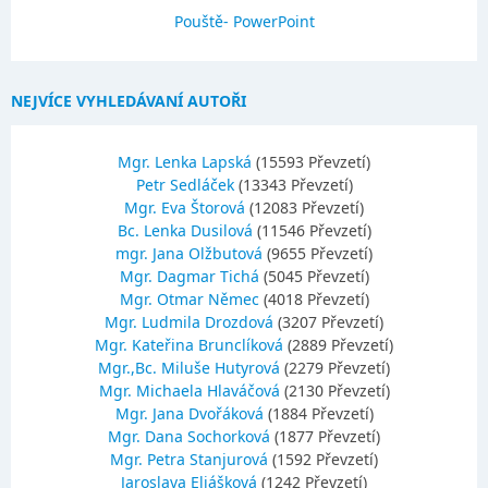
Pouště- PowerPoint
NEJVÍCE VYHLEDÁVANÍ AUTOŘI
Mgr. Lenka Lapská
(15593 Převzetí)
Petr Sedláček
(13343 Převzetí)
Mgr. Eva Štorová
(12083 Převzetí)
Bc. Lenka Dusilová
(11546 Převzetí)
mgr. Jana Olžbutová
(9655 Převzetí)
Mgr. Dagmar Tichá
(5045 Převzetí)
Mgr. Otmar Němec
(4018 Převzetí)
Mgr. Ludmila Drozdová
(3207 Převzetí)
Mgr. Kateřina Brunclíková
(2889 Převzetí)
Mgr.,Bc. Miluše Hutyrová
(2279 Převzetí)
Mgr. Michaela Hlaváčová
(2130 Převzetí)
Mgr. Jana Dvořáková
(1884 Převzetí)
Mgr. Dana Sochorková
(1877 Převzetí)
Mgr. Petra Stanjurová
(1592 Převzetí)
Jaroslava Eliášková
(1242 Převzetí)