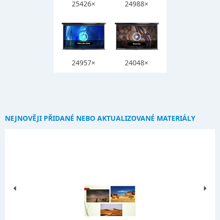
25426×
24988×
24957×
24048×
NEJNOVĚJI PŘIDANÉ NEBO AKTUALIZOVANÉ MATERIÁLY