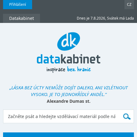
Přihlášení
CZ
Datakabinet
Dnes je 7.8.2026, Svátek má Lada
„LÁSKA BEZ ÚCTY NEMŮŽE DOJÍT DALEKO, ANI VZLÉTNOUT
VYSOKO. JE TO JEDNOKŘÍDLÝ ANDĚL.“
Alexandre Dumas st.