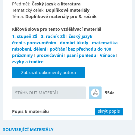
Předmět:
Český jazyk a literatura
Tematický celek:
Doplňkové materiály
Téma:
Doplňkové materiály pro 3. ročník
Klíčová slova pro tento vzdělávací materiál
1. stupeň ZŠ
3. ročník ZŠ
český jazyk
čtení s porozuměním
domácí úkoly
matematika
násobení, dělení
počítání bez přechodu do 100
prázdniny
procvičování
psaní pohledu
Vánoce
zvyky a tradice
Zobrazit dokumenty autora
STÁHNOUT MATERIÁL
554×
skrýt popis
Popis k materiálu
SOUVISEJÍCÍ MATERIÁLY