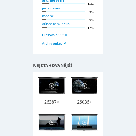
ano, líbí se mi
16%
jestě nevím
9%
moc ne
9%
vůbec se mi nelíbí
12%
Hlasovalo: 3310
Archiv anket
NEJSTAHOVANĚJŠÍ
26387×
26036×