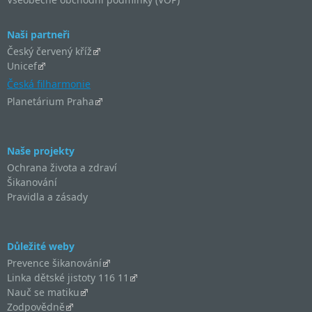
Naši partneři
Český červený kříž
Unicef
Česká filharmonie
Planetárium Praha
Naše projekty
Ochrana života a zdraví
Šikanování
Pravidla a zásady
Důležité weby
Prevence šikanování
Linka dětské jistoty 116 11
Nauč se matiku
Zodpovědně