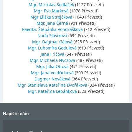
Mgr. Miroslav Sedláček
(1127 Převzetí)
Mgr. Eva Marková
(1078 Převzetí)
Mgr Eliška Strejčková
(1049 Převzetí)
Mgr. Jana Černá
(901 Převzetí)
PaedDr. Štěpánka Vondrášková
(712 Převzetí)
Naďa Sláviková
(694 Převzetí)
Mgr. Dagmar Gálová
(625 Převzetí)
Mgr. Ľubomíra Godulová
(619 Převzetí)
Jana Fričová
(547 Převzetí)
Mgr. Michaela Nyczova
(487 Převzetí)
Mgr. Jitka Ottová
(471 Převzetí)
Mgr. Jana Voldřichová
(399 Převzetí)
Dagmar Nováková
(364 Převzetí)
Mgr. Stanislava Kateřina Dvořáková
(334 Převzetí)
Mgr. Kateřina Lebánková
(323 Převzetí)
Napište nám