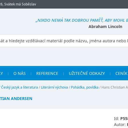
26, Svátek má Soběslav
„NIKDO NEMÁ TAK DOBROU PAMĚŤ, ABY MOHL 
Abraham Lincoln
LY
O NÁS
REFERENCE
UŽITEČNÉ ODKAZY
CENÍK
/
Český jazyk a literatura
/
Literární výchova
/
Pohádka, povídka
/
Hans Christian 
STIAN ANDERSEN
Id:
P55
Autor: