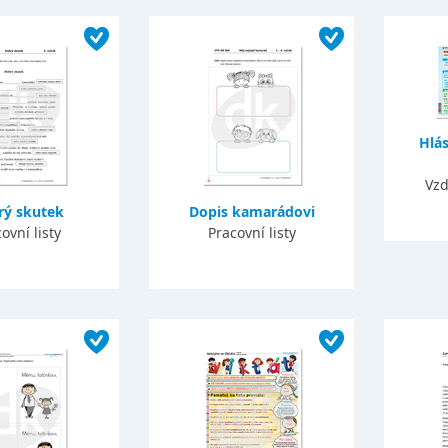
Hlás
Vzd
rý skutek
Dopis kamarádovi
ovní listy
Pracovní listy