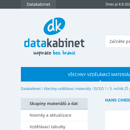
Datakabinet
Dnes je 8.8.20
VŠECHNY VZDĚLÁVACÍ MATERIÁ
Datakabinet
/
Všechny vzdělávací materiály
/
ISCED 1
/
3. ročník ZŠ
HANS CHRI
Skupiny materiálů a dat
Novinky a aktualizace
Vzdělávací tabulky