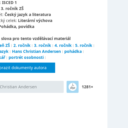
:
ISCED 1
:
3. ročník ZŠ
t:
Český jazyk a literatura
ký celek:
Literární výchova
Pohádka, povídka
 slova pro tento vzdělávací materiál
eň ZŠ
2. ročník
3. ročník
4. ročník
5. ročník
jazyk
Hans Christian Andersen
pohádka
kář
portrét osobnosti
brazit dokumenty autora
Christian Andersen
1281×