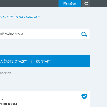
Přihlášení
CZ
BÝT ÚSPĚŠNÝM LHÁŘEM.“
 A ČASTÉ OTÁZKY
KONTAKT
Andersen
82
PUBLICOM