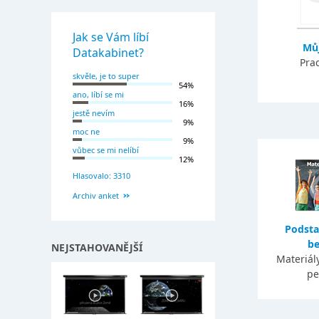
Jak se Vám líbí
Můj
Datakabinet?
Prac
skvěle, je to super
54%
ano, líbí se mi
16%
jestě nevím
9%
moc ne
9%
vůbec se mi nelíbí
12%
Hlasovalo: 3310
Archiv anket
Podsta
be
NEJSTAHOVANĚJŠÍ
Materiály
pe