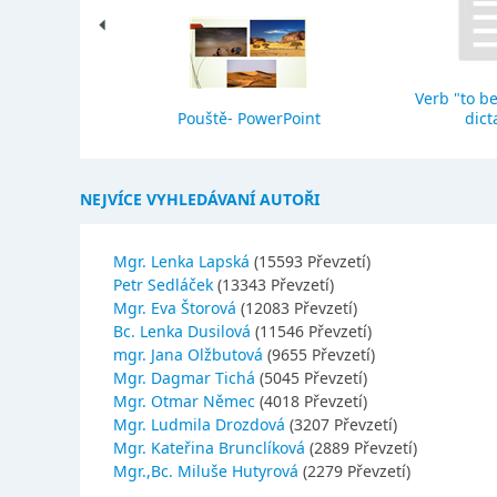
Verb "to be
eho stavba
Pouště- PowerPoint
dict
NEJVÍCE VYHLEDÁVANÍ AUTOŘI
Mgr. Lenka Lapská
(15593 Převzetí)
Petr Sedláček
(13343 Převzetí)
Mgr. Eva Štorová
(12083 Převzetí)
Bc. Lenka Dusilová
(11546 Převzetí)
mgr. Jana Olžbutová
(9655 Převzetí)
Mgr. Dagmar Tichá
(5045 Převzetí)
Mgr. Otmar Němec
(4018 Převzetí)
Mgr. Ludmila Drozdová
(3207 Převzetí)
Mgr. Kateřina Brunclíková
(2889 Převzetí)
Mgr.,Bc. Miluše Hutyrová
(2279 Převzetí)