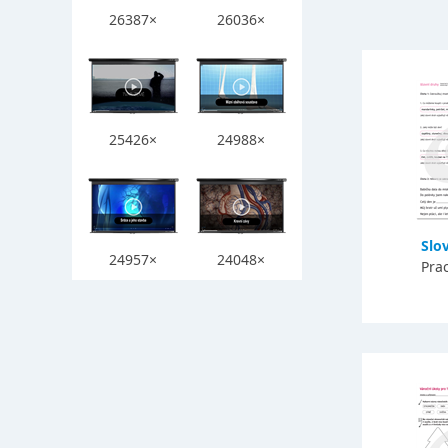
26387×
26036×
25426×
24988×
Slo
24957×
24048×
Prac