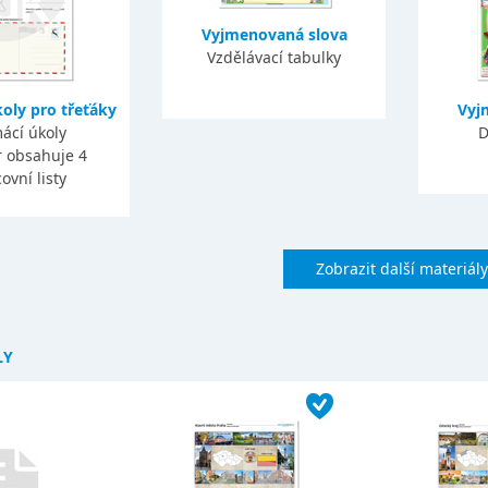
Vyjmenovaná slova
Vzdělávací tabulky
oly pro třeťáky
Vyj
ácí úkoly
D
 obsahuje 4
ovní listy
Zobrazit další materiály
LY