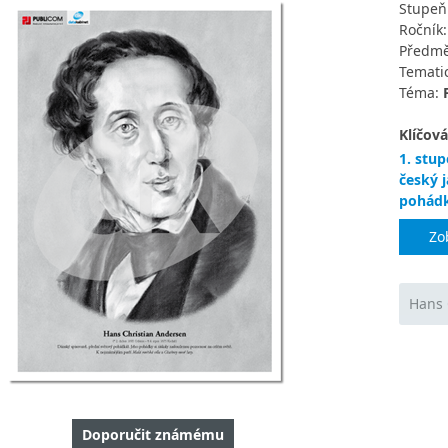
Stupeň
Ročník
Předmě
Tematic
Téma:
Klíčová
1. stup
český 
pohád
Zo
Hans 
Doporučit známému