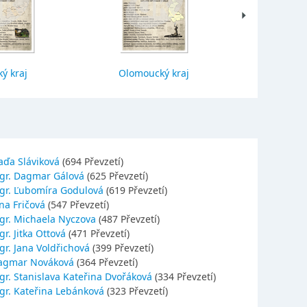
ý kraj
Olomoucký kraj
Jihočes
aďa Sláviková
(694 Převzetí)
gr. Dagmar Gálová
(625 Převzetí)
gr. Ľubomíra Godulová
(619 Převzetí)
na Fričová
(547 Převzetí)
gr. Michaela Nyczova
(487 Převzetí)
r. Jitka Ottová
(471 Převzetí)
gr. Jana Voldřichová
(399 Převzetí)
agmar Nováková
(364 Převzetí)
gr. Stanislava Kateřina Dvořáková
(334 Převzetí)
gr. Kateřina Lebánková
(323 Převzetí)