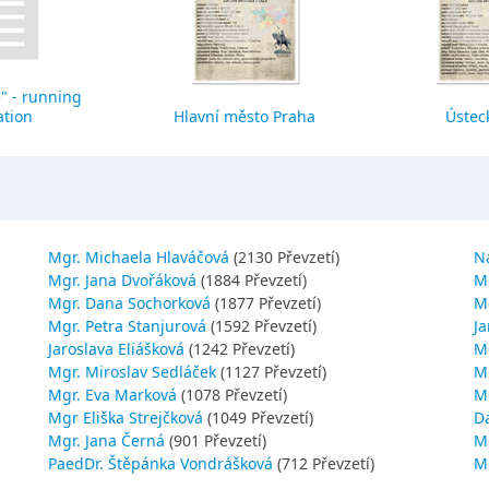
" - running
ation
Hlavní město Praha
Ústeck
Mgr. Michaela Hlaváčová
(2130 Převzetí)
N
Mgr. Jana Dvořáková
(1884 Převzetí)
M
Mgr. Dana Sochorková
(1877 Převzetí)
M
Mgr. Petra Stanjurová
(1592 Převzetí)
Ja
Jaroslava Eliášková
(1242 Převzetí)
M
Mgr. Miroslav Sedláček
(1127 Převzetí)
Mg
Mgr. Eva Marková
(1078 Převzetí)
M
Mgr Eliška Strejčková
(1049 Převzetí)
D
Mgr. Jana Černá
(901 Převzetí)
M
PaedDr. Štěpánka Vondrášková
(712 Převzetí)
M