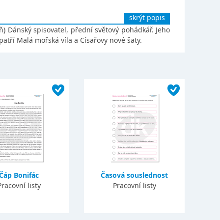
skrýt popis
) Dánský spisovatel, přední světový pohádkář. Jeho
patří Malá mořská víla a Císařovy nové šaty.
Čáp Bonifác
Časová souslednost
Pracovní listy
Pracovní listy