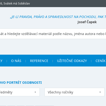
26, Svátek má Soběslav
„JE-LI PRAVDA, PRÁVO A SPRAVEDLNOST NA POCHODU, PAK TE
Josef Čapek
LY
O NÁS
REFERENCE
UŽITEČNÉ ODKAZY
CENÍK
OVO PORTRÉT OSOBNOSTI
ředměty
Všechny ročníky