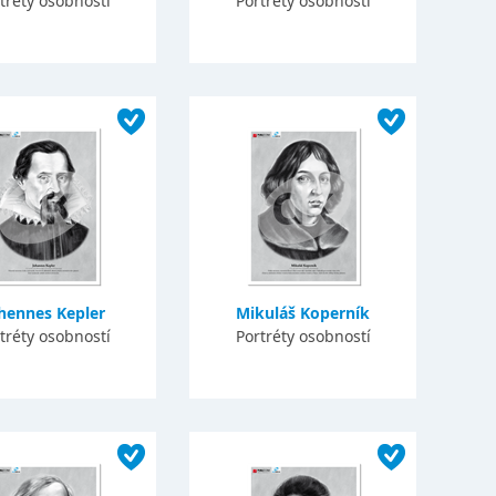
tréty osobností
Portréty osobností
hennes Kepler
Mikuláš Koperník
tréty osobností
Portréty osobností