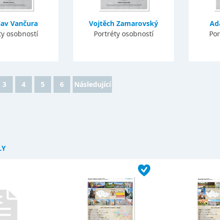
lav Vančura
Vojtěch Zamarovský
Ad
ty osobností
Portréty osobností
Por
3
4
5
6
Následující
LY