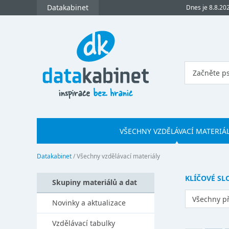
Datakabinet
Dnes je 8.8.20
VŠECHNY VZDĚLÁVACÍ MATERIÁ
Datakabinet
/
Všechny vzdělávací materiály
KLÍČOVÉ SL
Skupiny materiálů a dat
Všechny p
Novinky a aktualizace
Vzdělávací tabulky