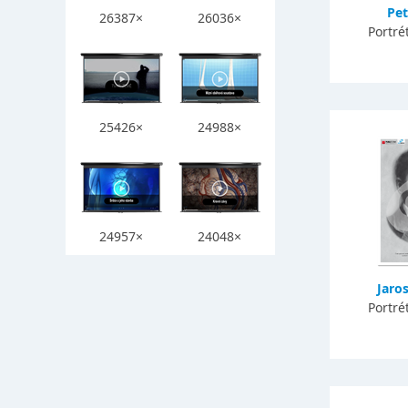
Pet
26387×
26036×
Portré
25426×
24988×
24957×
24048×
Jaro
Portré