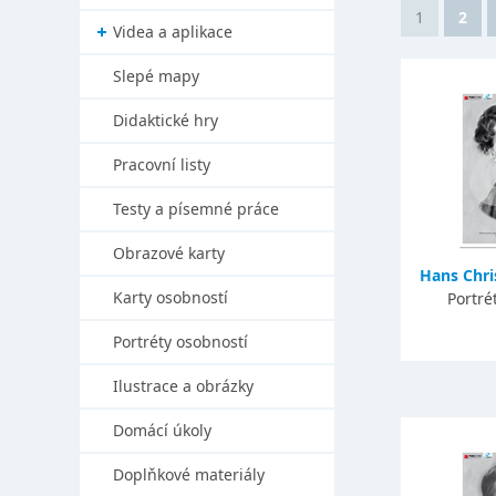
1
2
Videa a aplikace
Slepé mapy
Didaktické hry
Pracovní listy
Testy a písemné práce
Obrazové karty
Hans Chri
Karty osobností
Portré
Portréty osobností
Ilustrace a obrázky
Domácí úkoly
Doplňkové materiály