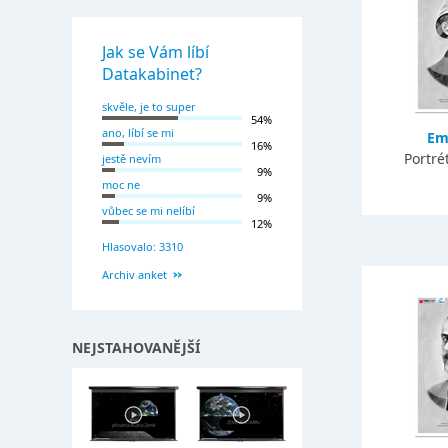
Jak se Vám líbí
Datakabinet?
skvěle, je to super
54%
ano, líbí se mi
Em
16%
Portré
jestě nevím
9%
moc ne
9%
vůbec se mi nelíbí
12%
Hlasovalo: 3310
Archiv anket
NEJSTAHOVANĚJŠÍ