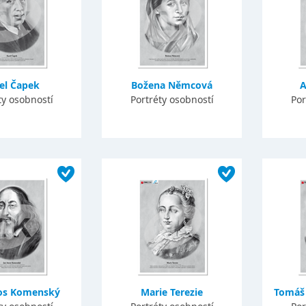
el Čapek
Božena Němcová
A
ty osobností
Portréty osobností
Por
os Komenský
Marie Terezie
Tomáš 