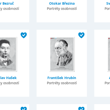
r Bezruč
Otokar Březina
S
ty osobností
Portréty osobností
Por
slav Hašek
František Hrubín
ty osobností
Portréty osobností
Por