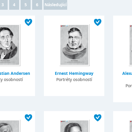
3
4
5
6
Následující
stian Andersen
Ernest Hemingway
Alex
ty osobností
Portréty osobností
Por