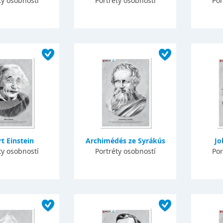
ty osobností
Portréty osobností
Por
t Einstein
Archimédés ze Syrákús
Jo
ty osobností
Portréty osobností
Por