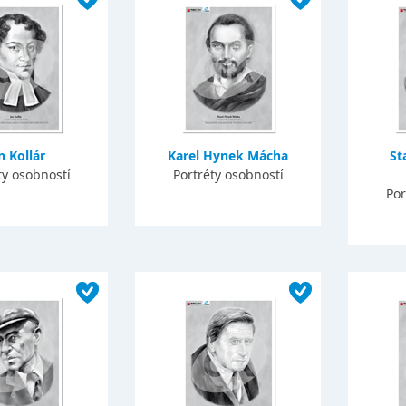
n Kollár
Karel Hynek Mácha
St
ty osobností
Portréty osobností
Por