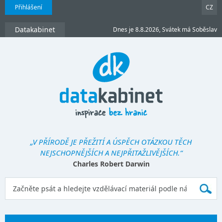
Přihlášení
CZ
Datakabinet
Dnes je 8.8.2026, Svátek má Soběslav
„V PŘÍRODĚ JE PŘEŽITÍ A ÚSPĚCH OTÁZKOU TĚCH
NEJSCHOPNĚJŠÍCH A NEJPŘITAŽLIVĚJŠÍCH.“
Charles Robert Darwin