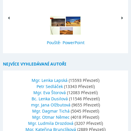
Pouště- PowerPoint
NEJVÍCE VYHLEDÁVANÍ AUTOŘI
Mgr. Lenka Lapská
(15593 Převzetí)
Petr Sedláček
(13343 Převzetí)
Mgr. Eva Štorová
(12083 Převzetí)
Bc. Lenka Dusilová
(11546 Převzetí)
mgr. Jana Olžbutová
(9655 Převzetí)
Mgr. Dagmar Tichá
(5045 Převzetí)
Mgr. Otmar Němec
(4018 Převzetí)
Mgr. Ludmila Drozdová
(3207 Převzetí)
Mgr. Kateřina Brunclíková
(2889 Převzetí)