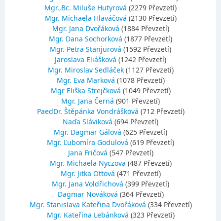
Mgr.,Bc. Miluše Hutyrová
(2279 Převzetí)
Mgr. Michaela Hlaváčová
(2130 Převzetí)
Mgr. Jana Dvořáková
(1884 Převzetí)
Mgr. Dana Sochorková
(1877 Převzetí)
Mgr. Petra Stanjurová
(1592 Převzetí)
Jaroslava Eliášková
(1242 Převzetí)
Mgr. Miroslav Sedláček
(1127 Převzetí)
Mgr. Eva Marková
(1078 Převzetí)
Mgr Eliška Strejčková
(1049 Převzetí)
Mgr. Jana Černá
(901 Převzetí)
PaedDr. Štěpánka Vondrášková
(712 Převzetí)
Naďa Sláviková
(694 Převzetí)
Mgr. Dagmar Gálová
(625 Převzetí)
Mgr. Ľubomíra Godulová
(619 Převzetí)
Jana Fričová
(547 Převzetí)
Mgr. Michaela Nyczova
(487 Převzetí)
Mgr. Jitka Ottová
(471 Převzetí)
Mgr. Jana Voldřichová
(399 Převzetí)
Dagmar Nováková
(364 Převzetí)
Mgr. Stanislava Kateřina Dvořáková
(334 Převzetí)
Mgr. Kateřina Lebánková
(323 Převzetí)