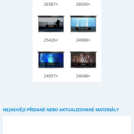
26387×
26036×
25426×
24988×
24957×
24048×
NEJNOVĚJI PŘIDANÉ NEBO AKTUALIZOVANÉ MATERIÁLY