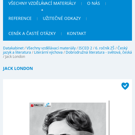
VŠECHNY VZDĚLÁVACÍ MATERIÁLY
O NÁS
REFERENCE
UŽITEČNÉ ODKAZY
CENÍK A ČASTÉ OTÁZKY
KONTAKT
Datakabinet
/
Všechny vzdělávací materiály
/
ISCED 2
/
6. ročník ZŠ
/
Český
jazyk a literatura
/
Literární výchova
/
Dobrodružná literatura - světová, česká
/
Jack London
JACK LONDON