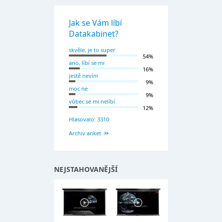
Jak se Vám líbí
Datakabinet?
skvěle, je to super
54%
ano, líbí se mi
16%
jestě nevím
9%
moc ne
9%
vůbec se mi nelíbí
12%
Hlasovalo: 3310
Archiv anket
NEJSTAHOVANĚJŠÍ