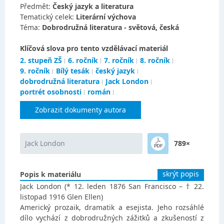
Předmět:
Český jazyk a literatura
Tematický celek:
Literární výchova
Téma:
Dobrodružná literatura - světová, česká
Klíčová slova pro tento vzdělávací materiál
2. stupeň ZŠ
6. ročník
7. ročník
8. ročník
9. ročník
Bílý tesák
český jazyk
dobrodružná literatura
Jack London
portrét osobnosti
román
Zobrazit dokumenty autora
Jack London
789×
skrýt popis
Popis k materiálu
Jack London (* 12. leden 1876 San Francisco – † 22.
listopad 1916 Glen Ellen)
Americký prozaik, dramatik a esejista. Jeho rozsáhlé
dílo vychází z dobrodružných zážitků a zkušeností z