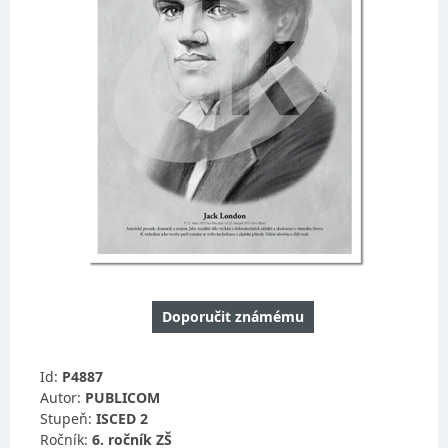
Doporučit známému
Id:
P4887
Autor:
PUBLICOM
Stupeň:
ISCED 2
Ročník:
6. ročník ZŠ