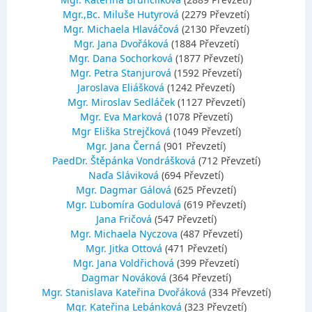
Mgr.,Bc. Miluše Hutyrová
(2279 Převzetí)
Mgr. Michaela Hlaváčová
(2130 Převzetí)
Mgr. Jana Dvořáková
(1884 Převzetí)
Mgr. Dana Sochorková
(1877 Převzetí)
Mgr. Petra Stanjurová
(1592 Převzetí)
Jaroslava Eliášková
(1242 Převzetí)
Mgr. Miroslav Sedláček
(1127 Převzetí)
Mgr. Eva Marková
(1078 Převzetí)
Mgr Eliška Strejčková
(1049 Převzetí)
Mgr. Jana Černá
(901 Převzetí)
PaedDr. Štěpánka Vondrášková
(712 Převzetí)
Naďa Sláviková
(694 Převzetí)
Mgr. Dagmar Gálová
(625 Převzetí)
Mgr. Ľubomíra Godulová
(619 Převzetí)
Jana Fričová
(547 Převzetí)
Mgr. Michaela Nyczova
(487 Převzetí)
Mgr. Jitka Ottová
(471 Převzetí)
Mgr. Jana Voldřichová
(399 Převzetí)
Dagmar Nováková
(364 Převzetí)
Mgr. Stanislava Kateřina Dvořáková
(334 Převzetí)
Mgr. Kateřina Lebánková
(323 Převzetí)