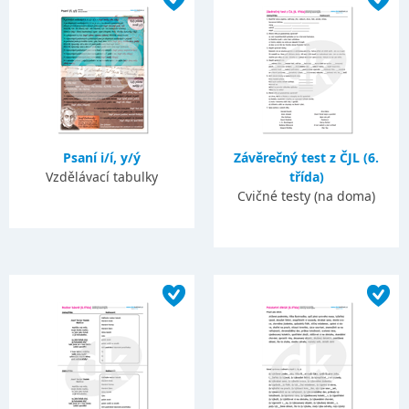
Psaní i/í, y/ý
Závěrečný test z ČJL (6.
Vzdělávací tabulky
třída)
Cvičné testy (na doma)