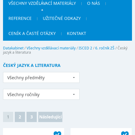
VŠECHNY VZDĚLÁVACÍ MATERIÁLY
O NÁS
REFERENCE
UŽITEČNÉ ODKAZY
CENÍK A ČASTÉ OTÁZKY
KONTAKT
Datakabinet
/
Všechny vzdělávací materiály
/
ISCED 2
/
6. ročník ZŠ
/
Český
jazyk a literatura
ČESKÝ JAZYK A LITERATURA
Všechny předměty
Všechny ročníky
1
2
3
Následující