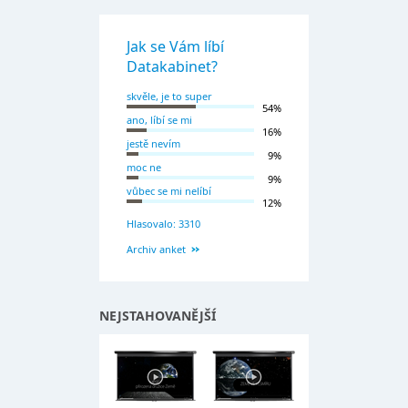
Jak se Vám líbí
Datakabinet?
skvěle, je to super
54%
ano, líbí se mi
16%
jestě nevím
9%
moc ne
9%
vůbec se mi nelíbí
12%
Hlasovalo: 3310
Archiv anket
NEJSTAHOVANĚJŠÍ