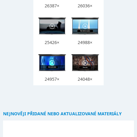
26387×
26036×
25426×
24988×
24957×
24048×
NEJNOVĚJI PŘIDANÉ NEBO AKTUALIZOVANÉ MATERIÁLY