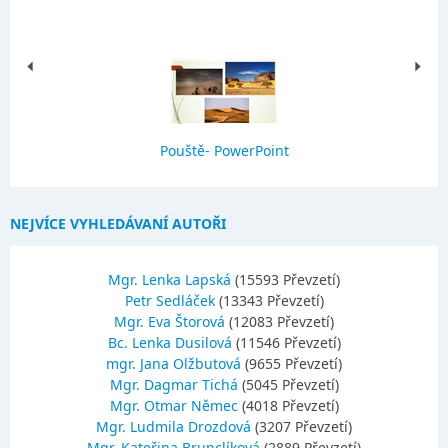
Pouště- PowerPoint
NEJVÍCE VYHLEDÁVANÍ AUTOŘI
Mgr. Lenka Lapská
(15593 Převzetí)
Petr Sedláček
(13343 Převzetí)
Mgr. Eva Štorová
(12083 Převzetí)
Bc. Lenka Dusilová
(11546 Převzetí)
mgr. Jana Olžbutová
(9655 Převzetí)
Mgr. Dagmar Tichá
(5045 Převzetí)
Mgr. Otmar Němec
(4018 Převzetí)
Mgr. Ludmila Drozdová
(3207 Převzetí)
Mgr. Kateřina Brunclíková
(2889 Převzetí)