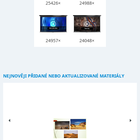
25426×
24988×
24957×
24048×
NEJNOVĚJI PŘIDANÉ NEBO AKTUALIZOVANÉ MATERIÁLY