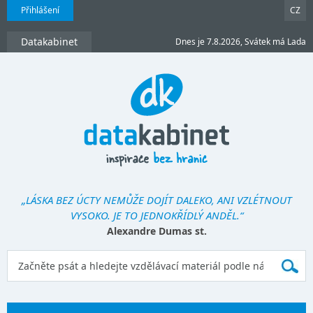
Přihlášení
CZ
Datakabinet
Dnes je 7.8.2026, Svátek má Lada
„LÁSKA BEZ ÚCTY NEMŮŽE DOJÍT DALEKO, ANI VZLÉTNOUT
VYSOKO. JE TO JEDNOKŘÍDLÝ ANDĚL.“
Alexandre Dumas st.