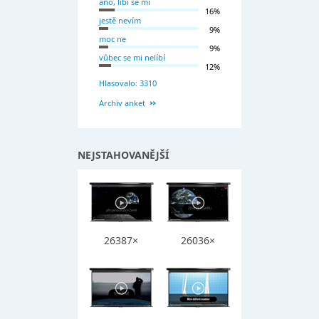
ano, líbí se mi
16%
jestě nevím
9%
moc ne
9%
vůbec se mi nelíbí
12%
Hlasovalo: 3310
Archiv anket
NEJSTAHOVANĚJŠÍ
26387×
26036×