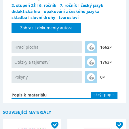
2. stupeň ZŠ
6. ročník
7. ročník
český jazyk
didaktická hra
opakování z českého jazyka
skladba
slovní druhy
tvarosloví
Zobrazit dokumenty autora
Hrací plocha
1662×
Otázky a tajemství
1763×
Pokyny
0×
skrýt popis
Popis k materiálu
SOUVISEJÍCÍ MATERIÁLY