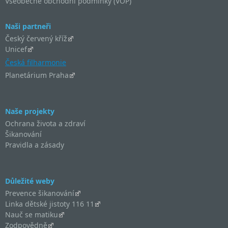
Všeobecné obchodní podmínky (VOP)
Naši partneři
Český červený kříž
Unicef
Česká filharmonie
Planetárium Praha
Naše projekty
Ochrana života a zdraví
Šikanování
Pravidla a zásady
Důležité weby
Prevence šikanování
Linka dětské jistoty 116 11
Nauč se matiku
Zodpovědně