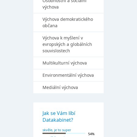
Osobnostní a sociální
výchova
Výchova demokratického
občana
Výchova k myšlení v
evropských a globálních
souvislostech
Multikulturní výchova
Environmentální výchova
Mediální výchova
Jak se Vám líbí
Datakabinet?
skvěle, je to super
54%