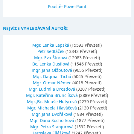
Pouště- PowerPoint
NEJVÍCE VYHLEDÁVANÍ AUTOŘI
Mgr. Lenka Lapská
(15593 Převzetí)
Petr Sedláček
(13343 Převzetí)
Mgr. Eva Štorová
(12083 Převzetí)
Bc. Lenka Dusilová
(11546 Převzetí)
mgr. Jana Olžbutová
(9655 Převzetí)
Mgr. Dagmar Tichá
(5045 Převzetí)
Mgr. Otmar Němec
(4018 Převzetí)
Mgr. Ludmila Drozdová
(3207 Převzetí)
Mgr. Kateřina Brunclíková
(2889 Převzetí)
Mgr.,Bc. Miluše Hutyrová
(2279 Převzetí)
Mgr. Michaela Hlaváčová
(2130 Převzetí)
Mgr. Jana Dvořáková
(1884 Převzetí)
Mgr. Dana Sochorková
(1877 Převzetí)
Mgr. Petra Stanjurová
(1592 Převzetí)
Jaroslava Eliášková
(1242 Převzetí)