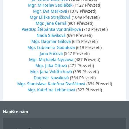
Mgr. Miroslav Sedláček
(1127 Převzetí)
Mgr. Eva Marková
(1078 Převzetí)
Mgr Eliška Strejčková
(1049 Převzetí)
Mgr. Jana Černá
(901 Převzetí)
PaedDr. Štěpánka Vondrášková
(712 Převzetí)
Naďa Sláviková
(694 Převzetí)
Mgr. Dagmar Gálová
(625 Převzetí)
Mgr. Ľubomíra Godulová
(619 Převzetí)
Jana Fričová
(547 Převzetí)
Mgr. Michaela Nyczova
(487 Převzetí)
Mgr. Jitka Ottová
(471 Převzetí)
Mgr. Jana Voldřichová
(399 Převzetí)
Dagmar Nováková
(364 Převzetí)
Mgr. Stanislava Kateřina Dvořáková
(334 Převzetí)
Mgr. Kateřina Lebánková
(323 Převzetí)
Napište nám