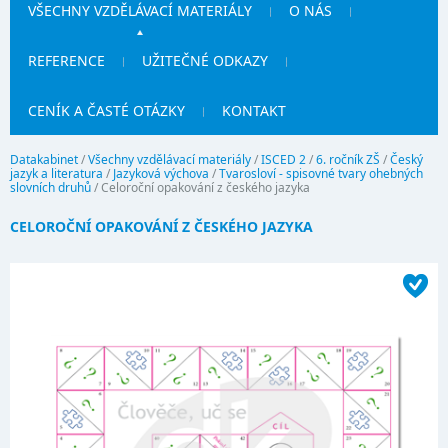
VŠECHNY VZDĚLÁVACÍ MATERIÁLY
O NÁS
REFERENCE
UŽITEČNÉ ODKAZY
CENÍK A ČASTÉ OTÁZKY
KONTAKT
Datakabinet
/
Všechny vzdělávací materiály
/
ISCED 2
/
6. ročník ZŠ
/
Český
jazyk a literatura
/
Jazyková výchova
/
Tvarosloví - spisovné tvary ohebných
slovních druhů
/
Celoroční opakování z českého jazyka
CELOROČNÍ OPAKOVÁNÍ Z ČESKÉHO JAZYKA