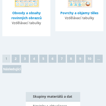
Obvody a obsahy
Povrchy a objemy těles
rovinných obrazců
Vzdělávací tabulky
Vzdělávací tabulky
1
2
3
4
5
6
7
8
9
10
...
Následující
Skupiny materiálů a dat
Novinky a aktualizace