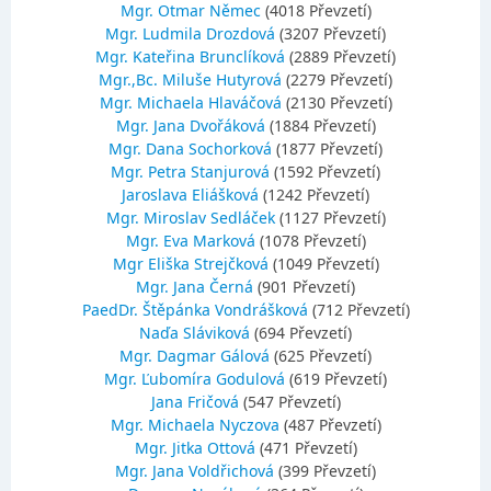
Mgr. Otmar Němec
(4018 Převzetí)
Mgr. Ludmila Drozdová
(3207 Převzetí)
Mgr. Kateřina Brunclíková
(2889 Převzetí)
Mgr.,Bc. Miluše Hutyrová
(2279 Převzetí)
Mgr. Michaela Hlaváčová
(2130 Převzetí)
Mgr. Jana Dvořáková
(1884 Převzetí)
Mgr. Dana Sochorková
(1877 Převzetí)
Mgr. Petra Stanjurová
(1592 Převzetí)
Jaroslava Eliášková
(1242 Převzetí)
Mgr. Miroslav Sedláček
(1127 Převzetí)
Mgr. Eva Marková
(1078 Převzetí)
Mgr Eliška Strejčková
(1049 Převzetí)
Mgr. Jana Černá
(901 Převzetí)
PaedDr. Štěpánka Vondrášková
(712 Převzetí)
Naďa Sláviková
(694 Převzetí)
Mgr. Dagmar Gálová
(625 Převzetí)
Mgr. Ľubomíra Godulová
(619 Převzetí)
Jana Fričová
(547 Převzetí)
Mgr. Michaela Nyczova
(487 Převzetí)
Mgr. Jitka Ottová
(471 Převzetí)
Mgr. Jana Voldřichová
(399 Převzetí)