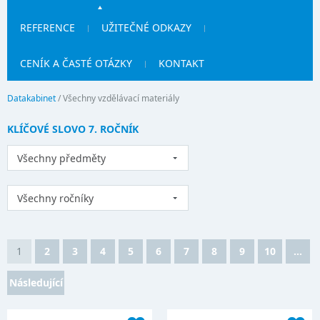
REFERENCE
UŽITEČNÉ ODKAZY
CENÍK A ČASTÉ OTÁZKY
KONTAKT
Datakabinet
/
Všechny vzdělávací materiály
KLÍČOVÉ SLOVO 7. ROČNÍK
Všechny předměty
Všechny ročníky
1
2
3
4
5
6
7
8
9
10
...
Následující