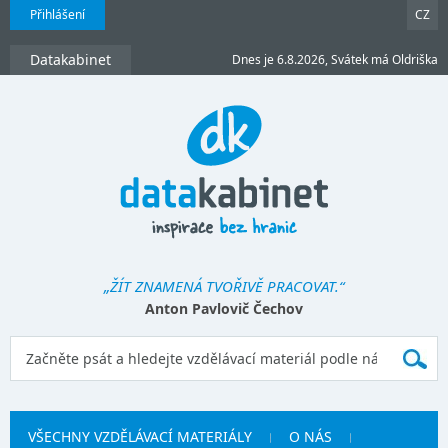
Přihlášení
CZ
Datakabinet
Dnes je 6.8.2026, Svátek má Oldriška
„ŽÍT ZNAMENÁ TVOŘIVĚ PRACOVAT.“
Anton Pavlovič Čechov
VŠECHNY VZDĚLÁVACÍ MATERIÁLY
O NÁS