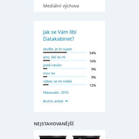
Mediální výchova
Jak se Vám líbí
Datakabinet?
skvěle, je to super
54%
ano, líbí se mi
16%
jestě nevím
9%
moc ne
9%
vůbec se mi nelíbí
12%
Hlasovalo: 3310
Archiv anket
NEJSTAHOVANĚJŠÍ