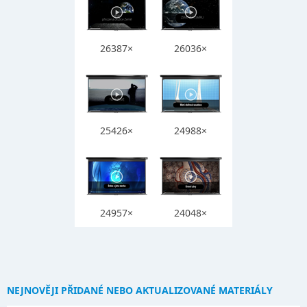
26387×
26036×
25426×
24988×
24957×
24048×
NEJNOVĚJI PŘIDANÉ NEBO AKTUALIZOVANÉ MATERIÁLY