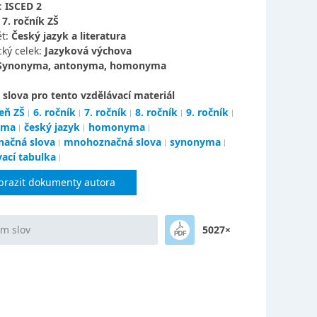
:
ISCED 2
:
7. ročník ZŠ
t:
Český jazyk a literatura
ký celek:
Jazyková výchova
Synonyma, antonyma, homonyma
 slova pro tento vzdělávací materiál
eň ZŠ
6. ročník
7. ročník
8. ročník
9. ročník
yma
český jazyk
homonyma
načná slova
mnohoznačná slova
synonyma
vací tabulka
brazit dokumenty autora
m slov
5027×