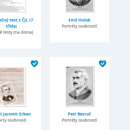
čný test z ČJL (7.
Emil Holub
třída)
Portréty osobností
é testy (na doma)
l Jaromír Erben
Petr Bezruč
arty osobností
Portréty osobností