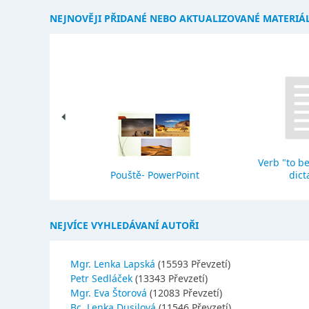
NEJNOVĚJI PŘIDANÉ NEBO AKTUALIZOVANÉ MATERIÁ
Verb "to be
eho stavba
Pouště- PowerPoint
dict
NEJVÍCE VYHLEDÁVANÍ AUTOŘI
Mgr. Lenka Lapská
(15593 Převzetí)
Petr Sedláček
(13343 Převzetí)
Mgr. Eva Štorová
(12083 Převzetí)
Bc. Lenka Dusilová
(11546 Převzetí)