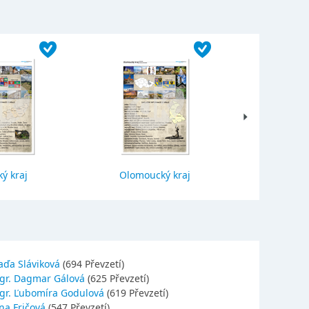
ý kraj
Olomoucký kraj
Jihočes
aďa Sláviková
(694 Převzetí)
gr. Dagmar Gálová
(625 Převzetí)
gr. Ľubomíra Godulová
(619 Převzetí)
na Fričová
(547 Převzetí)