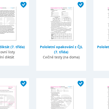
diktát (7. třída)
Pololetní opakování z ČJL
Pololet
ovní listy
(7. třída)
lní diktát
Cvičné testy (na doma)