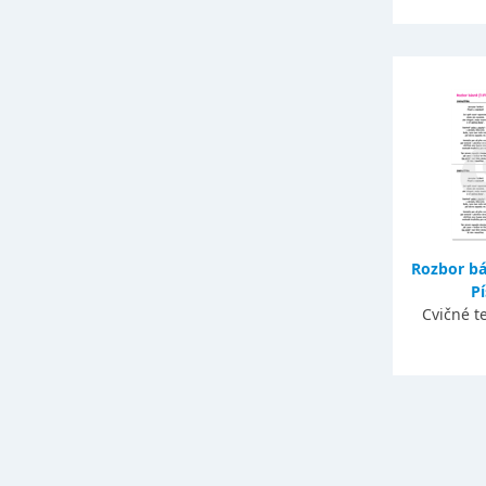
Rozbor bás
Pí
Cvičné t