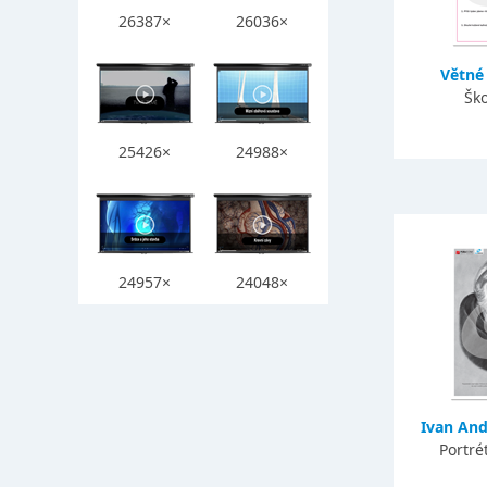
26387×
26036×
Větné 
Ško
25426×
24988×
24957×
24048×
Ivan And
Portré