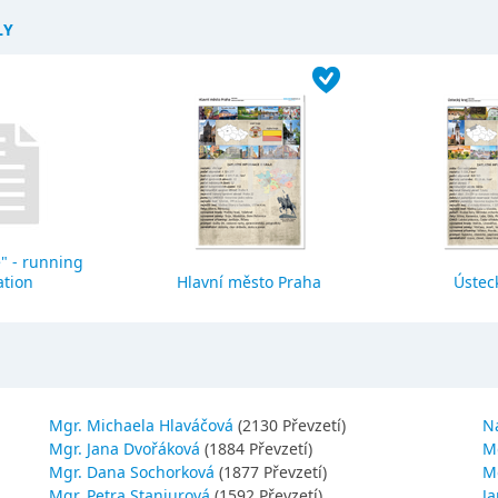
LY
" - running
ation
Hlavní město Praha
Ústeck
Mgr. Michaela Hlaváčová
(2130 Převzetí)
N
Mgr. Jana Dvořáková
(1884 Převzetí)
M
Mgr. Dana Sochorková
(1877 Převzetí)
M
Mgr. Petra Stanjurová
(1592 Převzetí)
Ja