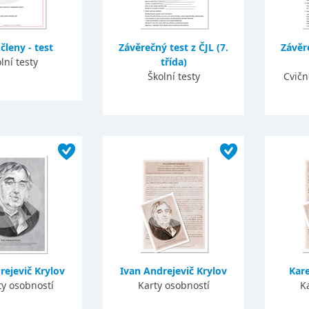
členy - test
Závěrečný test z ČJL (7.
Závěre
lní testy
třída)
Školní testy
Cvičn
rejevič Krylov
Ivan Andrejevič Krylov
Kare
ty osobností
Karty osobností
K