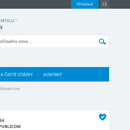
Přihlášení
CZ
 SMYSLU.“
ry
 A ČASTÉ OTÁZKY
KONTAKT
Význam slov
54
PUBLICOM