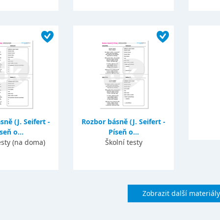
ně (J. Seifert -
Rozbor básně (J. Seifert -
seň o...
Píseň o...
esty (na doma)
Školní testy
Zobrazit další materiály