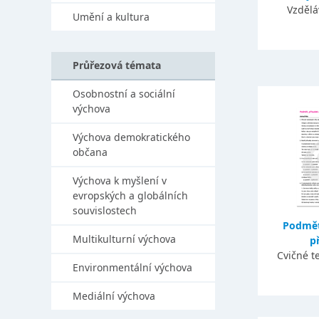
Vzdělá
Umění a kultura
Průřezová témata
Osobnostní a sociální
výchova
Výchova demokratického
občana
Výchova k myšlení v
evropských a globálních
souvislostech
Podmět
Multikulturní výchova
p
Cvičné t
Environmentální výchova
Mediální výchova