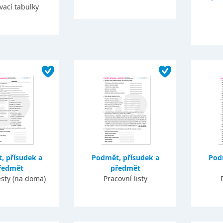
vací tabulky
, přísudek a
Podmět, přísudek a
Pod
ředmět
předmět
esty (na doma)
Pracovní listy