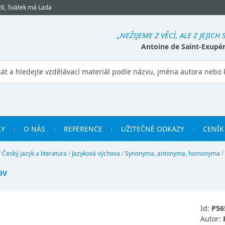
26, Svátek má Lada
„NEŽIJEME Z VĚCÍ, ALE Z JEJICH
Antoine de Saint-Exupé
LY
O NÁS
REFERENCE
UŽITEČNÉ ODKAZY
CENÍK
/
Český jazyk a literatura
/
Jazyková výchova
/
Synonyma, antonyma, homonyma
/
OV
Id:
P56
Autor: