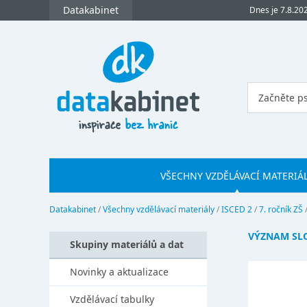
Datakabinet
Dnes je 7.8.20
VŠECHNY VZDĚLÁVACÍ MATERIÁ
Datakabinet
/
Všechny vzdělávací materiály
/
ISCED 2
/
7. ročník ZŠ
VÝZNAM SL
Skupiny materiálů a dat
Novinky a aktualizace
Vzdělávací tabulky