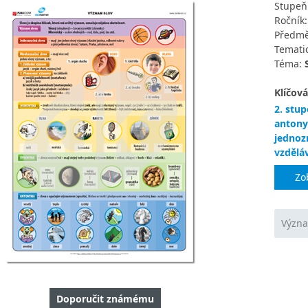
Stupeň
Ročník
Předmě
Tematic
Téma:
Klíčová
2. stup
anton
jednoz
vzdělá
Zo
Význa
Doporučit známému