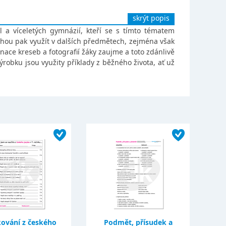
skrýt popis
 a víceletých gymnázií, kteří se s tímto tématem
ohou pak využít v dalších předmětech, zejména však
nace kreseb a fotografií žáky zaujme a toto zdánlivě
robku jsou využity příklady z běžného života, ať už
ování z českého
Podmět, přísudek a