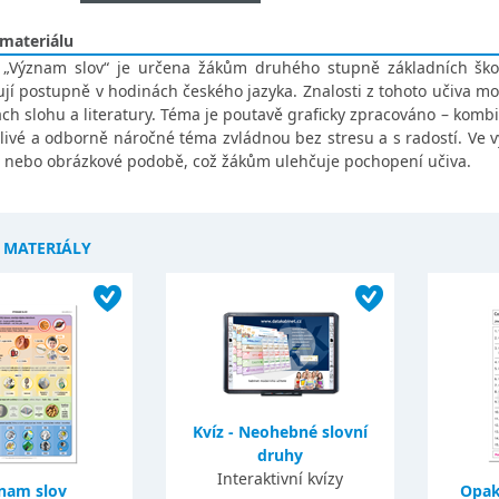
 materiálu
 „Význam slov“ je určena žákům druhého stupně základních škol
jí postupně v hodinách českého jazyka. Znalosti z tohoto učiva m
ch slohu a literatury. Téma je poutavě graficky zpracováno – kombi
livé a odborně náročné téma zvládnou bez stresu a s radostí. Ve vý
, nebo obrázkové podobě, což žákům ulehčuje pochopení učiva.
Í MATERIÁLY
Kvíz - Neohebné slovní
druhy
Interaktivní kvízy
nam slov
Opak