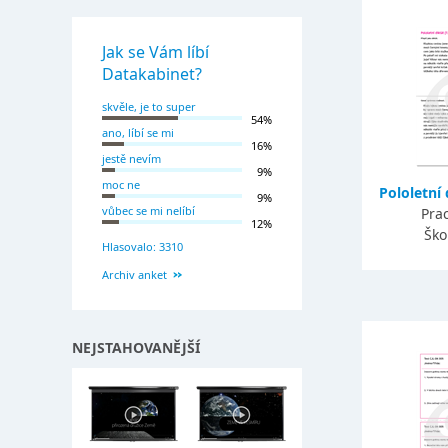
Jak se Vám líbí
Datakabinet?
skvěle, je to super
54%
ano, líbí se mi
16%
jestě nevím
9%
moc ne
Pololetní 
9%
vůbec se mi nelíbí
Prac
12%
Ško
Hlasovalo: 3310
Archiv anket
NEJSTAHOVANĚJŠÍ