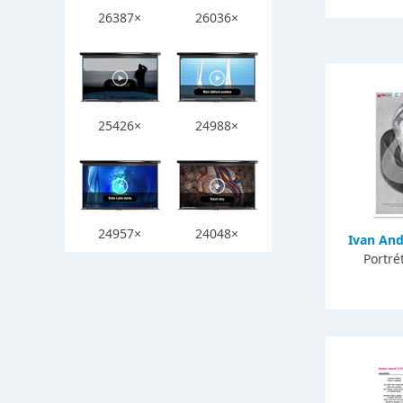
26387×
26036×
25426×
24988×
24957×
24048×
Ivan And
Portré