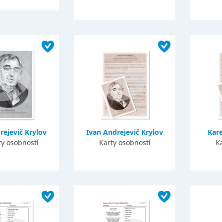
rejevič Krylov
Ivan Andrejevič Krylov
Kare
ty osobností
Karty osobností
K