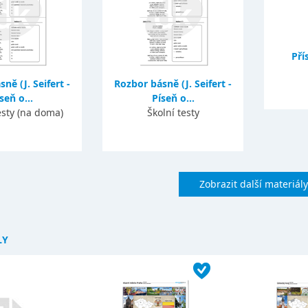
Pří
ně (J. Seifert -
Rozbor básně (J. Seifert -
seň o...
Píseň o...
esty (na doma)
Školní testy
Zobrazit další materiály
LY