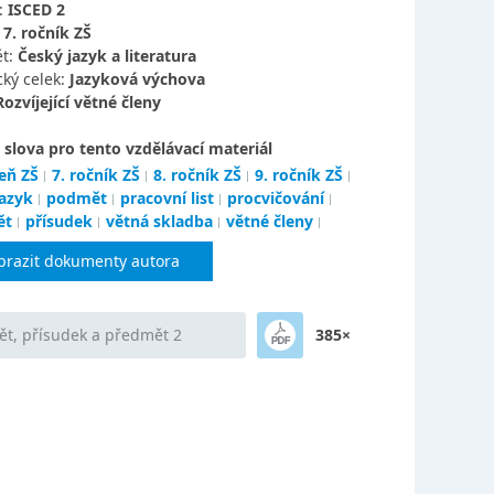
:
ISCED 2
:
7. ročník ZŠ
t:
Český jazyk a literatura
ký celek:
Jazyková výchova
Rozvíjející větné členy
 slova pro tento vzdělávací materiál
eň ZŠ
7. ročník ZŠ
8. ročník ZŠ
9. ročník ZŠ
jazyk
podmět
pracovní list
procvičování
ět
přísudek
větná skladba
větné členy
brazit dokumenty autora
t, přísudek a předmět 2
385×