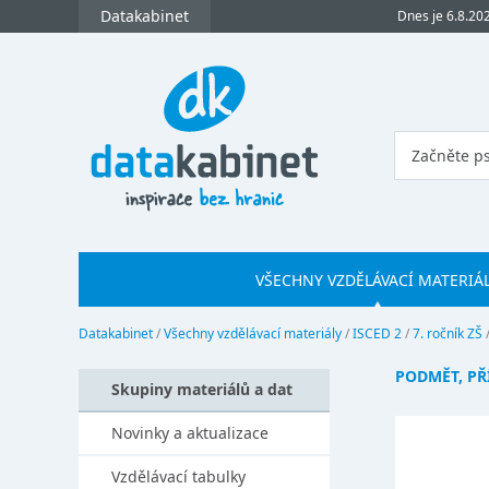
Datakabinet
Dnes je 6.8.20
VŠECHNY VZDĚLÁVACÍ MATERIÁ
Datakabinet
/
Všechny vzdělávací materiály
/
ISCED 2
/
7. ročník ZŠ
PODMĚT, PŘ
Skupiny materiálů a dat
Novinky a aktualizace
Vzdělávací tabulky