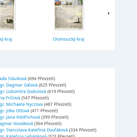
ý kraj
Olomoucký kraj
Jihočes
aďa Sláviková
(694 Převzetí)
gr. Dagmar Gálová
(625 Převzetí)
gr. Ľubomíra Godulová
(619 Převzetí)
na Fričová
(547 Převzetí)
gr. Michaela Nyczova
(487 Převzetí)
r. Jitka Ottová
(471 Převzetí)
gr. Jana Voldřichová
(399 Převzetí)
agmar Nováková
(364 Převzetí)
gr. Stanislava Kateřina Dvořáková
(334 Převzetí)
gr. Kateřina Lebánková
(323 Převzetí)