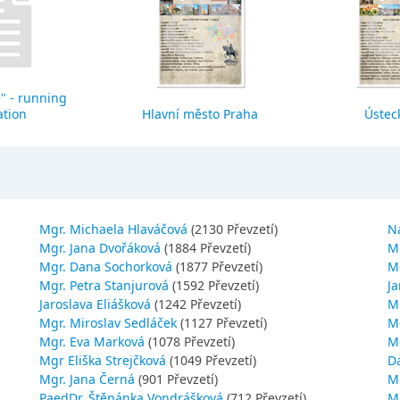
" - running
ation
Hlavní město Praha
Ústeck
Mgr. Michaela Hlaváčová
(2130 Převzetí)
N
Mgr. Jana Dvořáková
(1884 Převzetí)
M
Mgr. Dana Sochorková
(1877 Převzetí)
M
Mgr. Petra Stanjurová
(1592 Převzetí)
Ja
Jaroslava Eliášková
(1242 Převzetí)
M
Mgr. Miroslav Sedláček
(1127 Převzetí)
Mg
Mgr. Eva Marková
(1078 Převzetí)
M
Mgr Eliška Strejčková
(1049 Převzetí)
D
Mgr. Jana Černá
(901 Převzetí)
M
PaedDr. Štěpánka Vondrášková
(712 Převzetí)
M