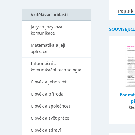
Popis k
Vzdělávací oblasti
Jazyk a jazyková
SOUVISEJÍC
komunikace
Matematika a její
aplikace
Informační a
komunikační technologie
Člověk a jeho svět
Člověk a příroda
Podmět
p
Člověk a společnost
Ško
Člověk a svět práce
Člověk a zdraví