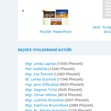
Verb "to be
eho stavba
Pouště- PowerPoint
dict
NEJVÍCE VYHLEDÁVANÍ AUTOŘI
Mgr. Lenka Lapská
(15593 Převzetí)
Petr Sedláček
(13343 Převzetí)
Mgr. Eva Štorová
(12083 Převzetí)
Bc. Lenka Dusilová
(11546 Převzetí)
mgr. Jana Olžbutová
(9655 Převzetí)
Mgr. Dagmar Tichá
(5045 Převzetí)
Mgr. Otmar Němec
(4018 Převzetí)
Mgr. Ludmila Drozdová
(3207 Převzetí)
Mgr. Kateřina Brunclíková
(2889 Převzetí)
Mgr.,Bc. Miluše Hutyrová
(2279 Převzetí)