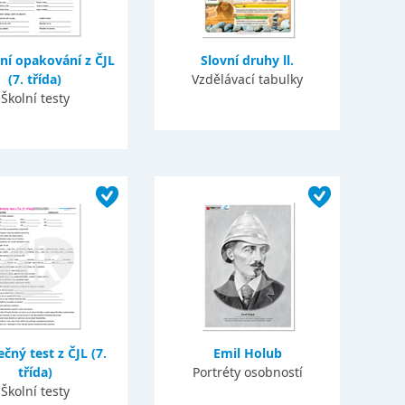
ní opakování z ČJL
Slovní druhy ll.
(7. třída)
Vzdělávací tabulky
Školní testy
čný test z ČJL (7.
Emil Holub
třída)
Portréty osobností
Školní testy