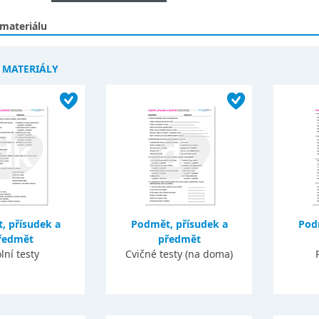
 materiálu
Í MATERIÁLY
, přísudek a
Podmět, přísudek a
Pod
ředmět
předmět
lní testy
Cvičné testy (na doma)