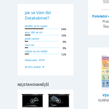
Jak se Vám líbí
Pololetní 
Datakabinet?
Prac
skvěle, je to super
Ško
54%
ano, líbí se mi
16%
jestě nevím
9%
moc ne
9%
vůbec se mi nelíbí
12%
Hlasovalo: 3310
Archiv anket
NEJSTAHOVANĚJŠÍ
Výz
Vzdělá