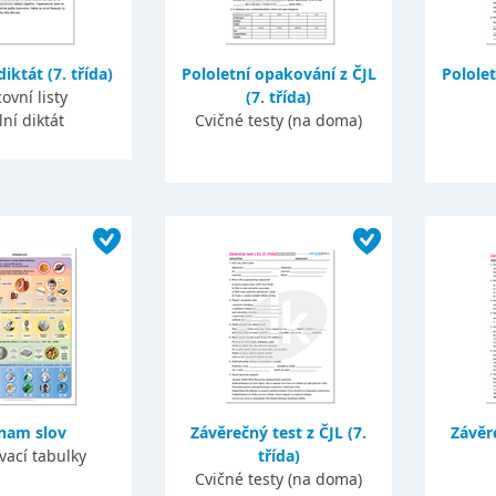
diktát (7. třída)
Pololetní opakování z ČJL
Pololet
ovní listy
(7. třída)
lní diktát
Cvičné testy (na doma)
nam slov
Závěrečný test z ČJL (7.
Závěre
vací tabulky
třída)
Cvičné testy (na doma)