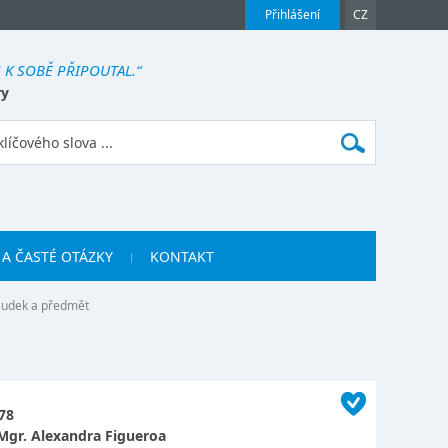
Přihlášení
CZ
 K SOBĚ PŘIPOUTAL.“
ry
 A ČASTÉ OTÁZKY
KONTAKT
sudek a předmět
78
Mgr. Alexandra Figueroa