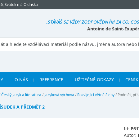
26, Svátek má Oldriška
„STÁVÁŠ SE VŽDY ZODPOVĚDNÝM ZA CO, COS
Antoine de Saint-Exupé
LY
O NÁS
REFERENCE
UŽITEČNÉ ODKAZY
CENÍK
/
Český jazyk a literatura
/
Jazyková výchova
/
Rozvíjející větné členy
/
Podmět, pří
ÍSUDEK A PŘEDMĚT 2
Id:
P61
Autor: