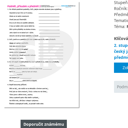
Stupeň
Ročník
Předmě
Tematic
Téma:
Klíčová
2. stup
český 
předm
Zo
Podmě
Doporučit známému