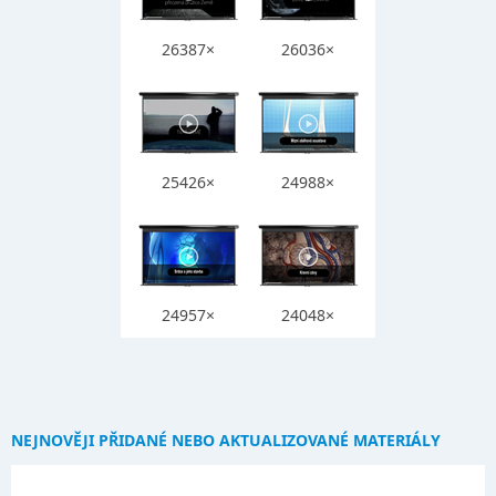
26387×
26036×
25426×
24988×
24957×
24048×
NEJNOVĚJI PŘIDANÉ NEBO AKTUALIZOVANÉ MATERIÁLY