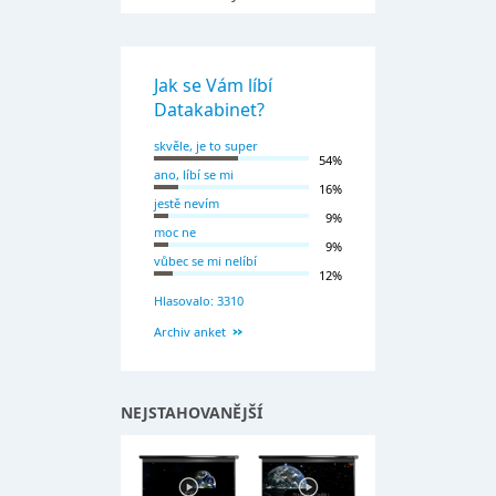
Jak se Vám líbí
Datakabinet?
skvěle, je to super
54%
ano, líbí se mi
16%
jestě nevím
9%
moc ne
9%
vůbec se mi nelíbí
12%
Hlasovalo: 3310
Archiv anket
NEJSTAHOVANĚJŠÍ