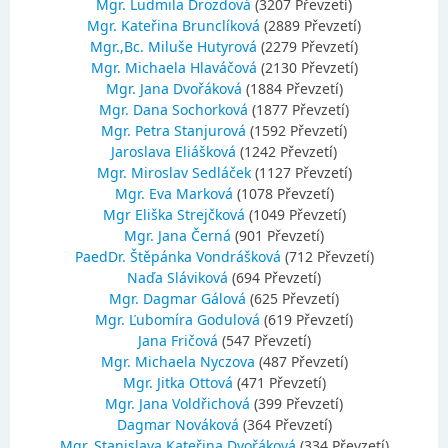
Mgr. Ludmila Drozdová
(3207 Převzetí)
Mgr. Kateřina Brunclíková
(2889 Převzetí)
Mgr.,Bc. Miluše Hutyrová
(2279 Převzetí)
Mgr. Michaela Hlaváčová
(2130 Převzetí)
Mgr. Jana Dvořáková
(1884 Převzetí)
Mgr. Dana Sochorková
(1877 Převzetí)
Mgr. Petra Stanjurová
(1592 Převzetí)
Jaroslava Eliášková
(1242 Převzetí)
Mgr. Miroslav Sedláček
(1127 Převzetí)
Mgr. Eva Marková
(1078 Převzetí)
Mgr Eliška Strejčková
(1049 Převzetí)
Mgr. Jana Černá
(901 Převzetí)
PaedDr. Štěpánka Vondrášková
(712 Převzetí)
Naďa Sláviková
(694 Převzetí)
Mgr. Dagmar Gálová
(625 Převzetí)
Mgr. Ľubomíra Godulová
(619 Převzetí)
Jana Fričová
(547 Převzetí)
Mgr. Michaela Nyczova
(487 Převzetí)
Mgr. Jitka Ottová
(471 Převzetí)
Mgr. Jana Voldřichová
(399 Převzetí)
Dagmar Nováková
(364 Převzetí)
Mgr. Stanislava Kateřina Dvořáková
(334 Převzetí)