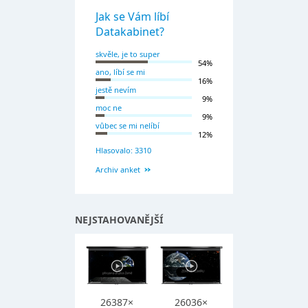
Jak se Vám líbí
Datakabinet?
skvěle, je to super
54%
ano, líbí se mi
16%
jestě nevím
9%
moc ne
9%
vůbec se mi nelíbí
12%
Hlasovalo: 3310
Archiv anket
NEJSTAHOVANĚJŠÍ
26387×
26036×