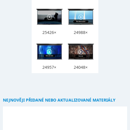
25426×
24988×
24957×
24048×
NEJNOVĚJI PŘIDANÉ NEBO AKTUALIZOVANÉ MATERIÁLY