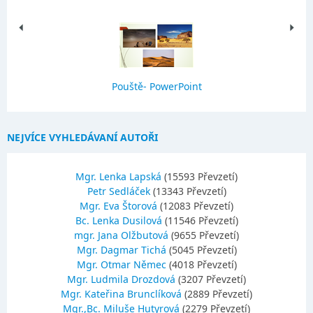
Pouště- PowerPoint
NEJVÍCE VYHLEDÁVANÍ AUTOŘI
Mgr. Lenka Lapská
(15593 Převzetí)
Petr Sedláček
(13343 Převzetí)
Mgr. Eva Štorová
(12083 Převzetí)
Bc. Lenka Dusilová
(11546 Převzetí)
mgr. Jana Olžbutová
(9655 Převzetí)
Mgr. Dagmar Tichá
(5045 Převzetí)
Mgr. Otmar Němec
(4018 Převzetí)
Mgr. Ludmila Drozdová
(3207 Převzetí)
Mgr. Kateřina Brunclíková
(2889 Převzetí)
Mgr.,Bc. Miluše Hutyrová
(2279 Převzetí)