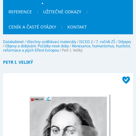
REFERENCE
UŽITEČNÉ ODKAZY
CENÍK A ČASTÉ OTÁZKY
KONTAKT
Datakabinet
/
Všechny vzdělávací materiály
/
ISCED 2
/
7. ročník ZŠ
/
Dějepis
/
Objevy a dobývání. Počátky nové doby
/
Renesance, humanismus, husitství,
reformace a jejich šíření Evropou
/
Petr I. Veliký
PETR I. VELIKÝ