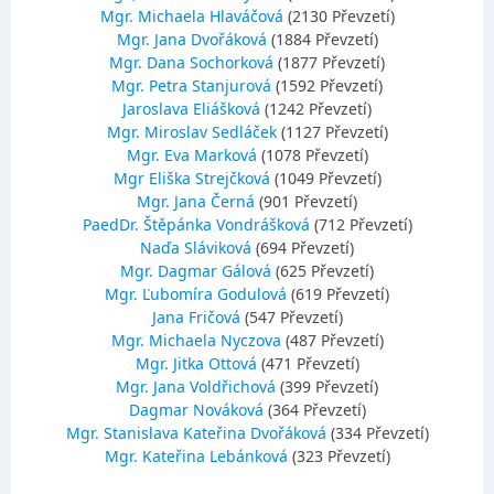
Mgr. Michaela Hlaváčová
(2130 Převzetí)
Mgr. Jana Dvořáková
(1884 Převzetí)
Mgr. Dana Sochorková
(1877 Převzetí)
Mgr. Petra Stanjurová
(1592 Převzetí)
Jaroslava Eliášková
(1242 Převzetí)
Mgr. Miroslav Sedláček
(1127 Převzetí)
Mgr. Eva Marková
(1078 Převzetí)
Mgr Eliška Strejčková
(1049 Převzetí)
Mgr. Jana Černá
(901 Převzetí)
PaedDr. Štěpánka Vondrášková
(712 Převzetí)
Naďa Sláviková
(694 Převzetí)
Mgr. Dagmar Gálová
(625 Převzetí)
Mgr. Ľubomíra Godulová
(619 Převzetí)
Jana Fričová
(547 Převzetí)
Mgr. Michaela Nyczova
(487 Převzetí)
Mgr. Jitka Ottová
(471 Převzetí)
Mgr. Jana Voldřichová
(399 Převzetí)
Dagmar Nováková
(364 Převzetí)
Mgr. Stanislava Kateřina Dvořáková
(334 Převzetí)
Mgr. Kateřina Lebánková
(323 Převzetí)