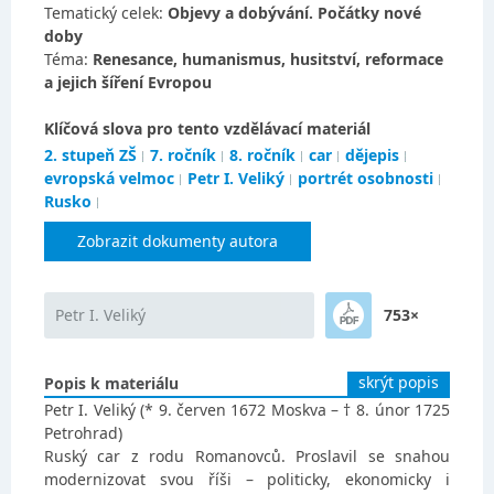
Tematický celek:
Objevy a dobývání. Počátky nové
doby
Téma:
Renesance, humanismus, husitství, reformace
a jejich šíření Evropou
Klíčová slova pro tento vzdělávací materiál
2. stupeň ZŠ
7. ročník
8. ročník
car
dějepis
evropská velmoc
Petr I. Veliký
portrét osobnosti
Rusko
Zobrazit dokumenty autora
Petr I. Veliký
753×
skrýt popis
Popis k materiálu
Petr I. Veliký (* 9. červen 1672 Moskva – † 8. únor 1725
Petrohrad)
Ruský car z rodu Romanovců. Proslavil se snahou
modernizovat svou říši – politicky, ekonomicky i