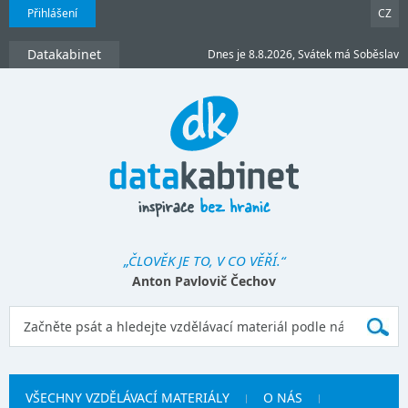
Přihlášení
CZ
Datakabinet
Dnes je 8.8.2026, Svátek má Soběslav
„ČLOVĚK JE TO, V CO VĚŘÍ.“
Anton Pavlovič Čechov
VŠECHNY VZDĚLÁVACÍ MATERIÁLY
O NÁS