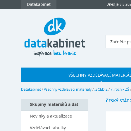
Datakabinet
Dnes je 8.8.20
VŠECHNY VZDĚLÁVACÍ MATERIÁ
Datakabinet
/
Všechny vzdělávací materiály
/
ISCED 2
/
7. ročník ZŠ
ČESKÝ STÁT
Skupiny materiálů a dat
Novinky a aktualizace
Vzdělávací tabulky