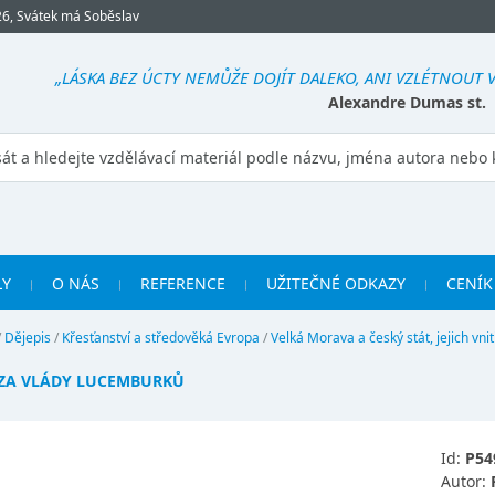
26, Svátek má Soběslav
„LÁSKA BEZ ÚCTY NEMŮŽE DOJÍT DALEKO, ANI VZLÉTNOUT V
Alexandre Dumas st.
LY
O NÁS
REFERENCE
UŽITEČNÉ ODKAZY
CENÍK
/
Dějepis
/
Křesťanství a středověká Evropa
/
Velká Morava a český stát, jejich vni
 ZA VLÁDY LUCEMBURKŮ
Id:
P54
Autor: