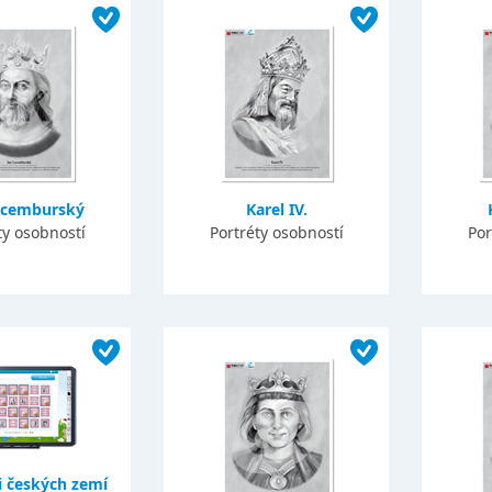
ucemburský
Karel IV.
ty osobností
Portréty osobností
Por
i českých zemí