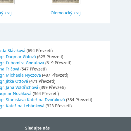
ý kraj
Olomoucký kraj
Jihočes
aďa Sláviková
(694 Převzetí)
gr. Dagmar Gálová
(625 Převzetí)
gr. Ľubomíra Godulová
(619 Převzetí)
na Fričová
(547 Převzetí)
gr. Michaela Nyczova
(487 Převzetí)
r. Jitka Ottová
(471 Převzetí)
gr. Jana Voldřichová
(399 Převzetí)
agmar Nováková
(364 Převzetí)
gr. Stanislava Kateřina Dvořáková
(334 Převzetí)
gr. Kateřina Lebánková
(323 Převzetí)
Sledujte nás