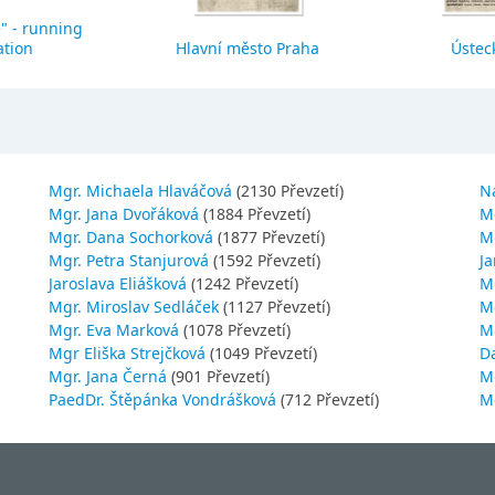
" - running
ation
Hlavní město Praha
Ústeck
Mgr. Michaela Hlaváčová
(2130 Převzetí)
N
Mgr. Jana Dvořáková
(1884 Převzetí)
M
Mgr. Dana Sochorková
(1877 Převzetí)
M
Mgr. Petra Stanjurová
(1592 Převzetí)
Ja
Jaroslava Eliášková
(1242 Převzetí)
M
Mgr. Miroslav Sedláček
(1127 Převzetí)
Mg
Mgr. Eva Marková
(1078 Převzetí)
M
Mgr Eliška Strejčková
(1049 Převzetí)
D
Mgr. Jana Černá
(901 Převzetí)
M
PaedDr. Štěpánka Vondrášková
(712 Převzetí)
M