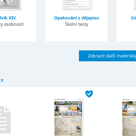
vík XIV.
Opakování z dějepisu
St
ty osobností
Školní testy
Zobrazit další materiály
LY