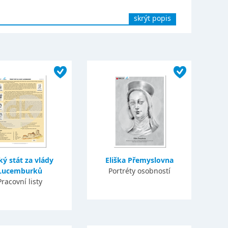
skrýt popis
ký stát za vlády
Eliška Přemyslovna
Lucemburků
Portréty osobností
Pracovní listy