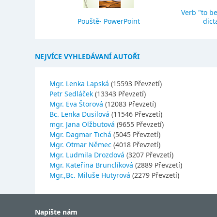
Verb "to be
eho stavba
Pouště- PowerPoint
dict
NEJVÍCE VYHLEDÁVANÍ AUTOŘI
Mgr. Lenka Lapská
(15593 Převzetí)
Petr Sedláček
(13343 Převzetí)
Mgr. Eva Štorová
(12083 Převzetí)
Bc. Lenka Dusilová
(11546 Převzetí)
mgr. Jana Olžbutová
(9655 Převzetí)
Mgr. Dagmar Tichá
(5045 Převzetí)
Mgr. Otmar Němec
(4018 Převzetí)
Mgr. Ludmila Drozdová
(3207 Převzetí)
Mgr. Kateřina Brunclíková
(2889 Převzetí)
Mgr.,Bc. Miluše Hutyrová
(2279 Převzetí)
Napište nám