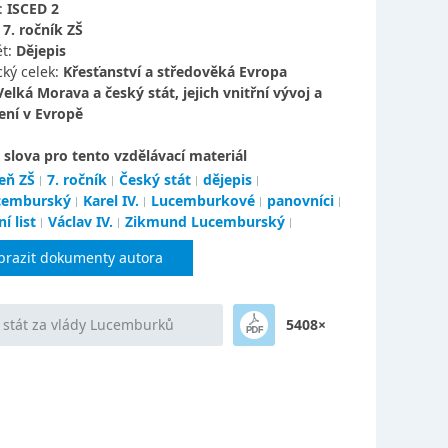
:
ISCED 2
:
7. ročník ZŠ
t:
Dějepis
ký celek:
Křesťanství a středověká Evropa
Velká Morava a český stát, jejich vnitřní vývoj a
ení v Evropě
 slova pro tento vzdělávací materiál
eň ZŠ
7. ročník
Český stát
dějepis
cemburský
Karel IV.
Lucemburkové
panovníci
í list
Václav IV.
Zikmund Lucemburský
brazit dokumenty autora
 stát za vlády Lucemburků
5408×