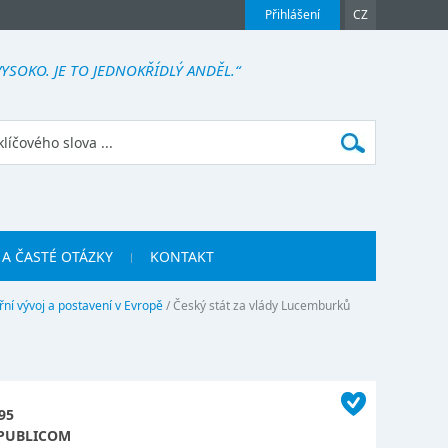
Přihlášení
CZ
YSOKO. JE TO JEDNOKŘÍDLÝ ANDĚL.“
 A ČASTÉ OTÁZKY
KONTAKT
třní vývoj a postavení v Evropě
/
Český stát za vlády Lucemburků
95
PUBLICOM