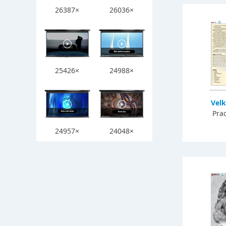
26387×
26036×
25426×
24988×
Vel
Prac
24957×
24048×