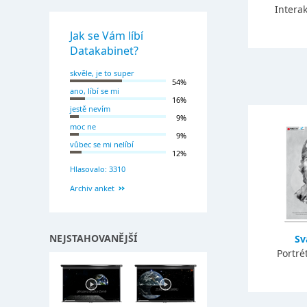
Interak
Jak se Vám líbí
Datakabinet?
skvěle, je to super
54%
ano, líbí se mi
16%
jestě nevím
9%
moc ne
9%
vůbec se mi nelíbí
12%
Hlasovalo: 3310
Archiv anket
NEJSTAHOVANĚJŠÍ
Sv
Portré