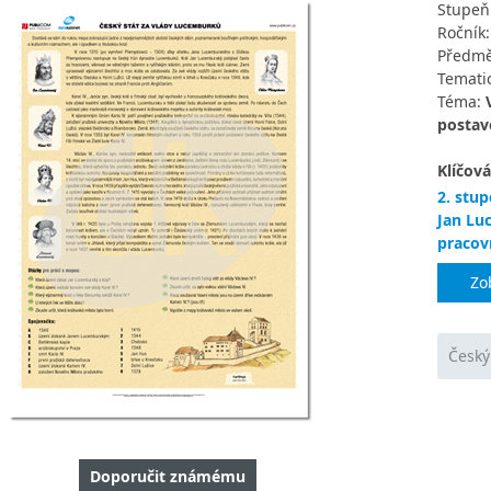
Stupeň
Ročník
Předmě
Tematic
Téma:
postav
Klíčová
2. stup
Jan Lu
pracovn
Zo
Český
Doporučit známému