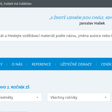
26, Svátek má Soběslav
„V ŽIVOTĚ LIDSKÉM JSOU CHVÍLE, KDY 
Jaroslav Hašek
LY
O NÁS
REFERENCE
UŽITEČNÉ ODKAZY
CENÍK
OVO 2. ROČNÍK ZŠ
ředměty
Všechny ročníky