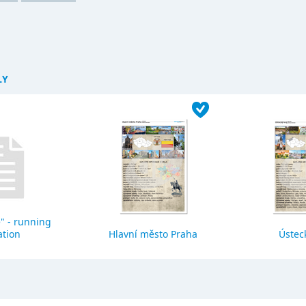
LY
" - running
ation
Hlavní město Praha
Ústeck