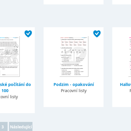
ské počítání do
Podzim - opakování
Hall
100
Pracovní listy
ovní listy
3
Následující