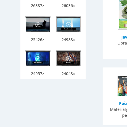
26387×
26036×
Ja
25426×
24988×
Obra
24957×
24048×
Počí
Materiály
pe