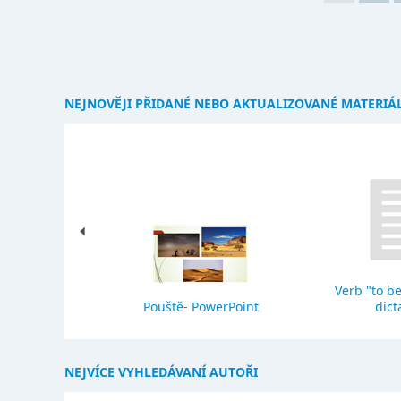
NEJNOVĚJI PŘIDANÉ NEBO AKTUALIZOVANÉ MATERIÁ
Verb "to be
eho stavba
Pouště- PowerPoint
dict
NEJVÍCE VYHLEDÁVANÍ AUTOŘI