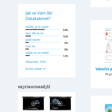
Jak se Vám líbí
Datakabinet?
skvěle, je to super
54%
ano, líbí se mi
16%
jestě nevím
9%
moc ne
9%
vůbec se mi nelíbí
12%
Hlasovalo: 3310
Vánoční p
Archiv anket
Prac
NEJSTAHOVANĚJŠÍ