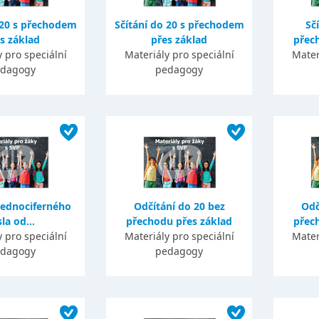
 20 s přechodem
Sčítání do 20 s přechodem
Sč
s základ
přes základ
přec
 pro speciální
Materiály pro speciální
Mater
dagogy
pedagogy
jednociferného
Odčítání do 20 bez
Odč
sla od...
přechodu přes základ
přec
 pro speciální
Materiály pro speciální
Mater
dagogy
pedagogy