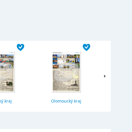
ý kraj
Olomoucký kraj
Jihočes