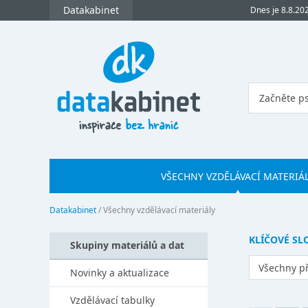
Datakabinet
Dnes je 8.8.20
VŠECHNY VZDĚLÁVACÍ MATERIÁ
Datakabinet
/
Všechny vzdělávací materiály
KLÍČOVÉ SL
Skupiny materiálů a dat
Všechny p
Novinky a aktualizace
Vzdělávací tabulky