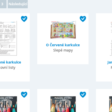
3
Následující
O Červené karkulce
Slepé mapy
ené karkulce
Ja
ovní listy