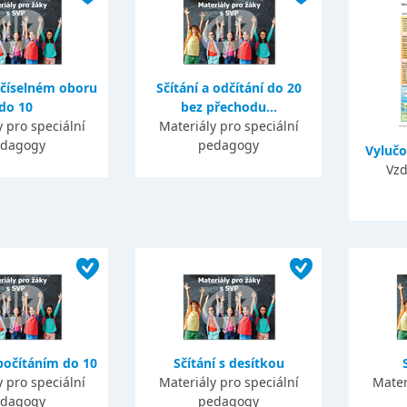
 číselném oboru
Sčítání a odčítání do 20
do 10
bez přechodu...
 pro speciální
Materiály pro speciální
dagogy
pedagogy
Vylučo
Vzd
počítáním do 10
Sčítání s desítkou
 pro speciální
Materiály pro speciální
Mater
dagogy
pedagogy