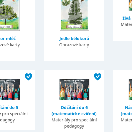
živá
Mater
vor mléč
Jedle bělokorá
zové karty
Obrazové karty
tání do 5
Odčítání do 6
Nás
 pro speciální
(matematické cvičení)
(mate
dagogy
Materiály pro speciální
Mater
pedagogy