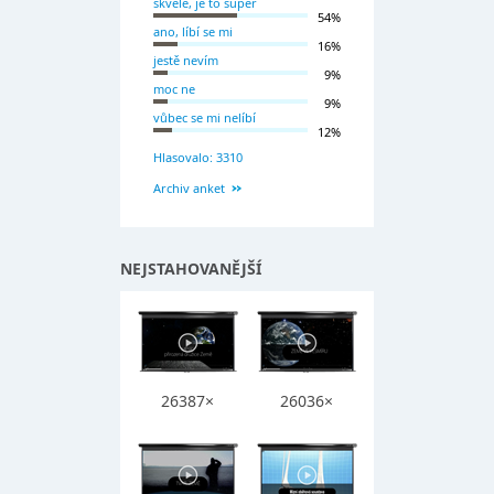
skvěle, je to super
54%
ano, líbí se mi
16%
jestě nevím
9%
moc ne
9%
vůbec se mi nelíbí
12%
Hlasovalo: 3310
Archiv anket
NEJSTAHOVANĚJŠÍ
26387×
26036×