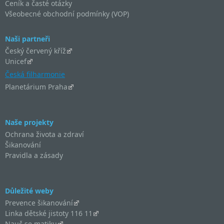
Ceník a časté otázky
Všeobecné obchodní podmínky (VOP)
Naši partneři
Český červený kříž
Unicef
Česká filharmonie
Planetárium Praha
Naše projekty
Ochrana života a zdraví
Šikanování
Pravidla a zásady
Důležité weby
Prevence šikanování
Linka dětské jistoty 116 11
Nauč se matiku