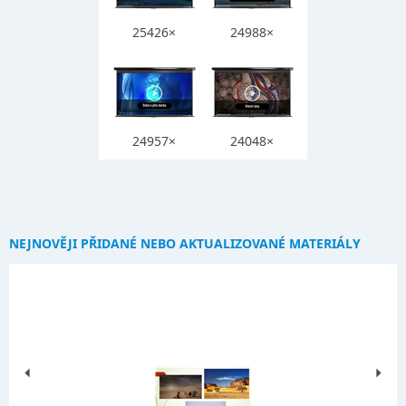
25426×
24988×
24957×
24048×
NEJNOVĚJI PŘIDANÉ NEBO AKTUALIZOVANÉ MATERIÁLY