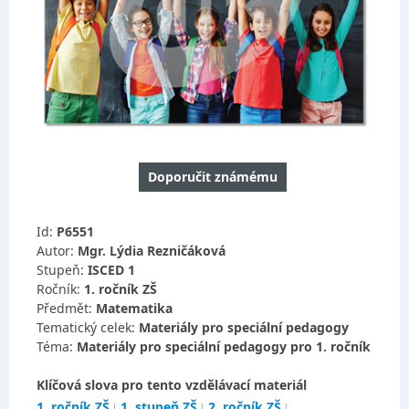
Doporučit známému
Id:
P6551
Autor:
Mgr. Lýdia Rezničáková
Stupeň:
ISCED 1
Ročník:
1. ročník ZŠ
Předmět:
Matematika
Tematický celek:
Materiály pro speciální pedagogy
Téma:
Materiály pro speciální pedagogy pro 1. ročník
Klíčová slova pro tento vzdělávací materiál
1. ročník ZŠ
1. stupeň ZŠ
2. ročník ZŠ