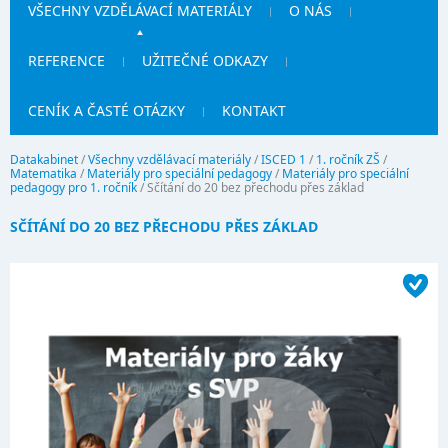
VŠECHNY VZDĚLÁVACÍ MATERIÁLY
O NÁS
REFERENCE
UŽITEČNÉ ODKAZY
CENÍK A ČASTÉ OTÁZKY
KONTAKT
Datakabinet
/
Všechny vzdělávací materiály
/
ISCED 1
/
1. ročník ZŠ
/
Matematika
/
Materiály pro speciální pedagogy
/
Materiály pro speciální
pedagogy pro 1. ročník
/
Sčítání do 20 bez přechodu přes základ
SČÍTÁNÍ DO 20 BEZ PŘECHODU PŘES ZÁKLAD