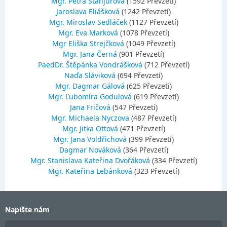
Mgr. Petra Stanjurová
(1592 Převzetí)
Jaroslava Eliášková
(1242 Převzetí)
Mgr. Miroslav Sedláček
(1127 Převzetí)
Mgr. Eva Marková
(1078 Převzetí)
Mgr Eliška Strejčková
(1049 Převzetí)
Mgr. Jana Černá
(901 Převzetí)
PaedDr. Štěpánka Vondrášková
(712 Převzetí)
Naďa Sláviková
(694 Převzetí)
Mgr. Dagmar Gálová
(625 Převzetí)
Mgr. Ľubomíra Godulová
(619 Převzetí)
Jana Fričová
(547 Převzetí)
Mgr. Michaela Nyczova
(487 Převzetí)
Mgr. Jitka Ottová
(471 Převzetí)
Mgr. Jana Voldřichová
(399 Převzetí)
Dagmar Nováková
(364 Převzetí)
Mgr. Stanislava Kateřina Dvořáková
(334 Převzetí)
Mgr. Kateřina Lebánková
(323 Převzetí)
Napište nám