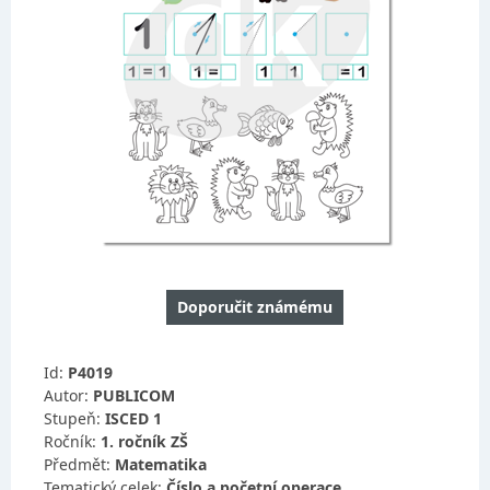
Doporučit známému
Id:
P4019
Autor:
PUBLICOM
Stupeň:
ISCED 1
Ročník:
1. ročník ZŠ
Předmět:
Matematika
Tematický celek:
Číslo a početní operace