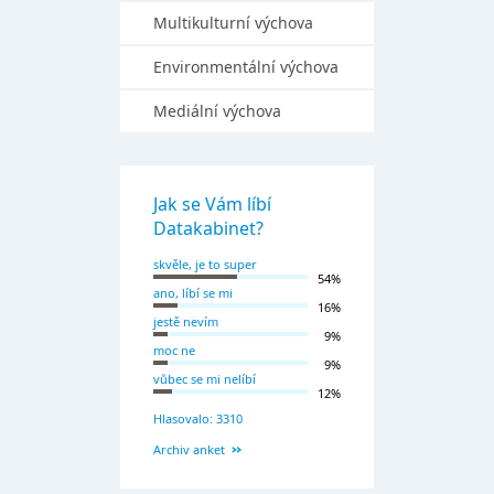
Multikulturní výchova
Environmentální výchova
Mediální výchova
Jak se Vám líbí
Datakabinet?
skvěle, je to super
54%
ano, líbí se mi
16%
jestě nevím
9%
moc ne
9%
vůbec se mi nelíbí
12%
Hlasovalo: 3310
Archiv anket