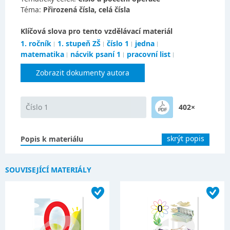
Téma:
Přirozená čísla, celá čísla
Klíčová slova pro tento vzdělávací materiál
1. ročník
1. stupeň ZŠ
číslo 1
jedna
matematika
nácvik psaní 1
pracovní list
Zobrazit dokumenty autora
Číslo 1
402×
skrýt popis
Popis k materiálu
SOUVISEJÍCÍ MATERIÁLY