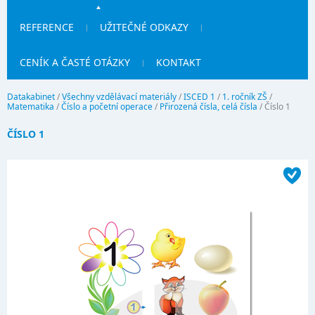
REFERENCE
UŽITEČNÉ ODKAZY
CENÍK A ČASTÉ OTÁZKY
KONTAKT
Datakabinet
/
Všechny vzdělávací materiály
/
ISCED 1
/
1. ročník ZŠ
/
Matematika
/
Číslo a početní operace
/
Přirozená čísla, celá čísla
/
Číslo 1
ČÍSLO 1