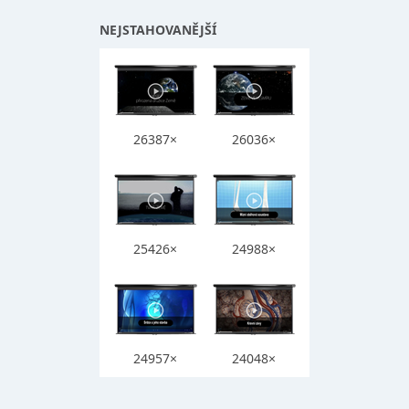
NEJSTAHOVANĚJŠÍ
26387×
26036×
25426×
24988×
24957×
24048×