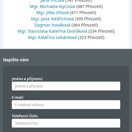
Jana Fričová
(547 Převzetí)
Mgr. Michaela Nyczova
(487 Převzetí)
Mgr. Jitka Ottová
(471 Převzetí)
Mgr. Jana Voldřichová
(399 Převzetí)
Dagmar Nováková
(364 Převzetí)
Mgr. Stanislava Kateřina Dvořáková
(334 Převzetí)
Mgr. Kateřina Lebánková
(323 Převzetí)
Napište nám
Jméno a příjmení:
E-mail:
Telefonní číslo: