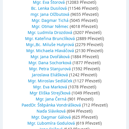
Mgr. Eva Štorová
(12083 Převzetí)
Bc. Lenka Dusilová
(11546 Převzetí)
mgr. Jana Olžbutová
(9655 Převzetí)
Mgr. Dagmar Tichá
(5045 Převzetí)
Mgr. Otmar Němec
(4018 Převzetí)
Mgr. Ludmila Drozdová
(3207 Převzetí)
Mgr. Kateřina Brunclíková
(2889 Převzetí)
Mgr.,Bc. Miluše Hutyrová
(2279 Převzetí)
Mgr. Michaela Hlaváčová
(2130 Převzetí)
Mgr. Jana Dvořáková
(1884 Převzetí)
Mgr. Dana Sochorková
(1877 Převzetí)
Mgr. Petra Stanjurová
(1592 Převzetí)
Jaroslava Eliášková
(1242 Převzetí)
Mgr. Miroslav Sedláček
(1127 Převzetí)
Mgr. Eva Marková
(1078 Převzetí)
Mgr Eliška Strejčková
(1049 Převzetí)
Mgr. Jana Černá
(901 Převzetí)
PaedDr. Štěpánka Vondrášková
(712 Převzetí)
Naďa Sláviková
(694 Převzetí)
Mgr. Dagmar Gálová
(625 Převzetí)
Mgr. Ľubomíra Godulová
(619 Převzetí)