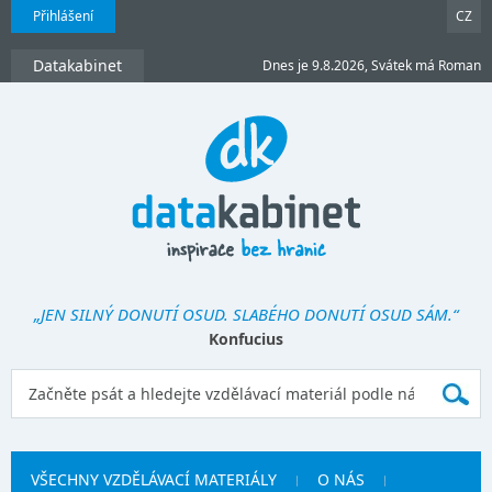
Přihlášení
CZ
Datakabinet
Dnes je 9.8.2026, Svátek má Roman
„JEN SILNÝ DONUTÍ OSUD. SLABÉHO DONUTÍ OSUD SÁM.“
Konfucius
VŠECHNY VZDĚLÁVACÍ MATERIÁLY
O NÁS