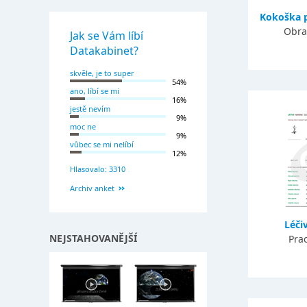
Kokoška p
Obra
Jak se Vám líbí
Datakabinet?
skvěle, je to super
54%
ano, líbí se mi
16%
jestě nevím
9%
moc ne
9%
vůbec se mi nelíbí
12%
Hlasovalo: 3310
Archiv anket
Léčiv
NEJSTAHOVANĚJŠÍ
Prac