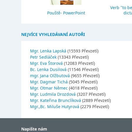
Verb "to be
eho stavba
Pouště- PowerPoint
dict
NEJVÍCE VYHLEDÁVANÍ AUTOŘI
Mgr. Lenka Lapská
(15593 Převzetí)
Petr Sedláček
(13343 Převzetí)
Mgr. Eva Štorová
(12083 Převzetí)
Bc. Lenka Dusilová
(11546 Převzetí)
mgr. Jana Olžbutová
(9655 Převzetí)
Mgr. Dagmar Tichá
(5045 Převzetí)
Mgr. Otmar Němec
(4018 Převzetí)
Mgr. Ludmila Drozdová
(3207 Převzetí)
Mgr. Kateřina Brunclíková
(2889 Převzetí)
Mgr.,Bc. Miluše Hutyrová
(2279 Převzetí)
Napište nám