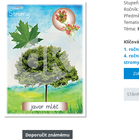
Stupeň
Ročník
Předmě
Tematic
Téma:
Klíčová
1. ročn
4. ročn
stromy 
Zo
STÁH
Doporučit známému