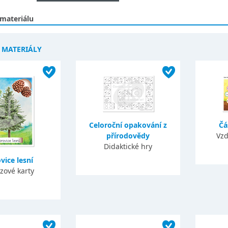
 materiálu
Í MATERIÁLY
Celoroční opakování z
Čá
přírodovědy
Vzd
Didaktické hry
vice lesní
zové karty