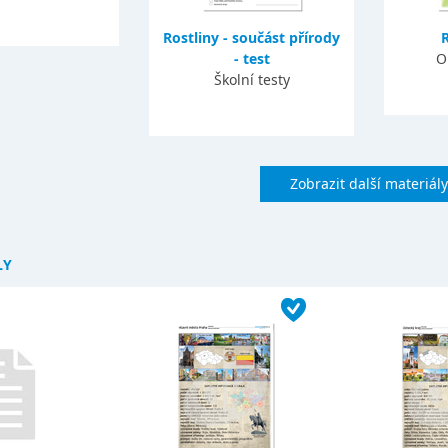
Rostliny - součást přírody
- test
O
Školní testy
Zobrazit další materiály
LY