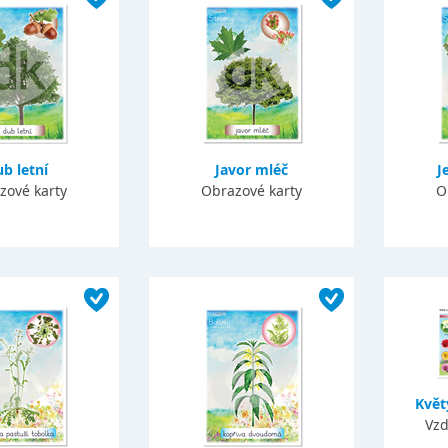
b letní
Javor mléč
J
zové karty
Obrazové karty
O
Květ
Vzd