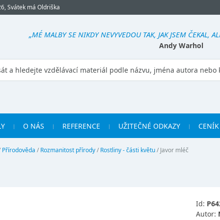
26, Svátek má Oldriška
„MÉ MALBY SE NIKDY NEVYVEDOU TAK, JAK JSEM ČEKAL, A
Andy Warhol
LY
O NÁS
REFERENCE
UŽITEČNÉ ODKAZY
CENÍK
/
Přírodověda
/
Rozmanitost přírody
/
Rostliny - části květu
/
Javor mléč
Id:
P64
Autor: