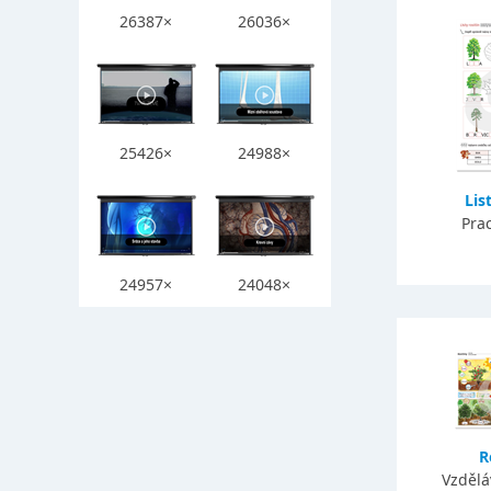
26387×
26036×
25426×
24988×
Lis
Prac
24957×
24048×
R
Vzdělá