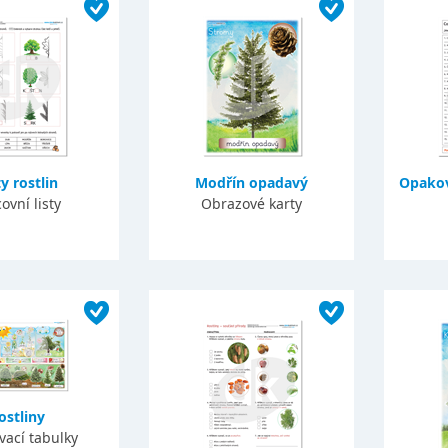
ty rostlin
Modřín opadavý
Opakov
ovní listy
Obrazové karty
ostliny
vací tabulky