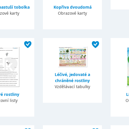
astuší tobolka
Kopřiva dvoudomá
zové karty
Obrazové karty
Léčivé, jedovaté a
chráněné rostliny
Vzdělávací tabulky
é rostliny
L
ovní listy
O