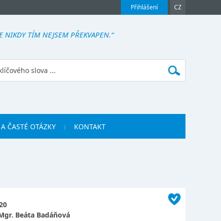
Přihlášení
CZ
LE NIKDY TÍM NEJSEM PŘEKVAPEN.“
 A ČASTÉ OTÁZKY
KONTAKT
20
Mgr. Beáta Badáňová