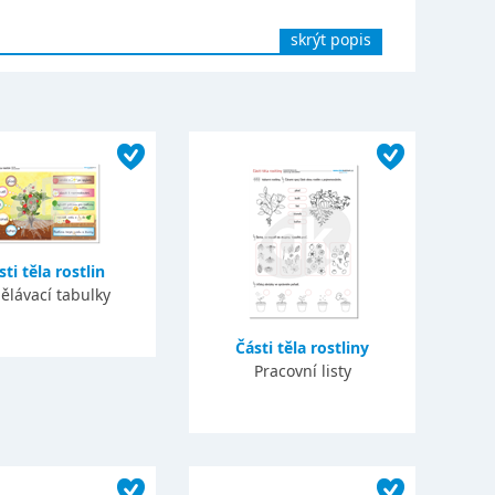
skrýt popis
sti těla rostlin
ělávací tabulky
Části těla rostliny
Pracovní listy