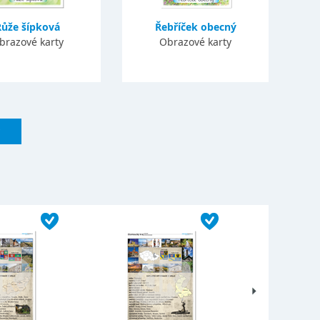
Růže šípková
Řebříček obecný
brazové karty
Obrazové karty