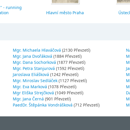
" - running
ation
Hlavní město Praha
Ústeck
Mgr. Michaela Hlaváčová
(2130 Převzetí)
N
Mgr. Jana Dvořáková
(1884 Převzetí)
M
Mgr. Dana Sochorková
(1877 Převzetí)
M
Mgr. Petra Stanjurová
(1592 Převzetí)
Ja
Jaroslava Eliášková
(1242 Převzetí)
M
Mgr. Miroslav Sedláček
(1127 Převzetí)
Mg
Mgr. Eva Marková
(1078 Převzetí)
M
Mgr Eliška Strejčková
(1049 Převzetí)
D
Mgr. Jana Černá
(901 Převzetí)
M
PaedDr. Štěpánka Vondrášková
(712 Převzetí)
M