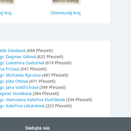
ý kraj
Olomoucký kraj
Jihočes
aďa Sláviková
(694 Převzetí)
gr. Dagmar Gálová
(625 Převzetí)
gr. Ľubomíra Godulová
(619 Převzetí)
na Fričová
(547 Převzetí)
gr. Michaela Nyczova
(487 Převzetí)
r. Jitka Ottová
(471 Převzetí)
gr. Jana Voldřichová
(399 Převzetí)
agmar Nováková
(364 Převzetí)
gr. Stanislava Kateřina Dvořáková
(334 Převzetí)
gr. Kateřina Lebánková
(323 Převzetí)
Sledujte nás