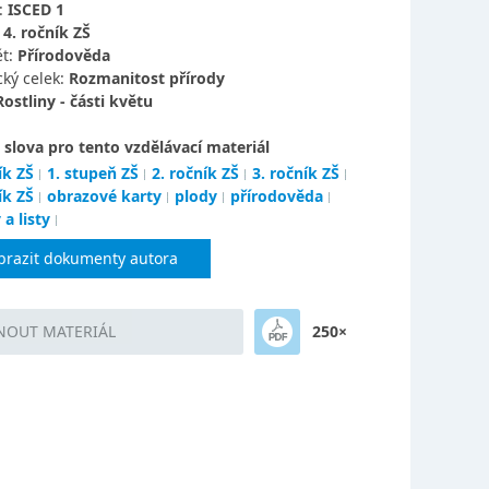
:
ISCED 1
:
4. ročník ZŠ
t:
Přírodověda
ký celek:
Rozmanitost přírody
Rostliny - části květu
 slova pro tento vzdělávací materiál
ík ZŠ
1. stupeň ZŠ
2. ročník ZŠ
3. ročník ZŠ
ík ZŠ
obrazové karty
plody
přírodověda
a listy
brazit dokumenty autora
NOUT MATERIÁL
250×