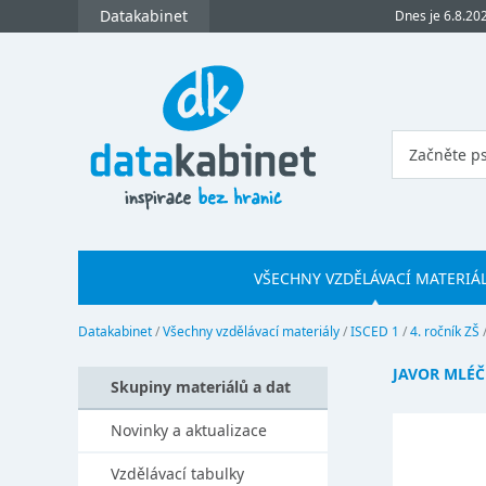
Datakabinet
Dnes je 6.8.20
VŠECHNY VZDĚLÁVACÍ MATERIÁ
Datakabinet
/
Všechny vzdělávací materiály
/
ISCED 1
/
4. ročník ZŠ
JAVOR MLÉČ
Skupiny materiálů a dat
Novinky a aktualizace
Vzdělávací tabulky