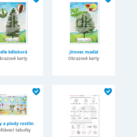
edle bělokorá
Jírovec maďal
brazové karty
Obrazové karty
y a plody rostlin
ělávací tabulky