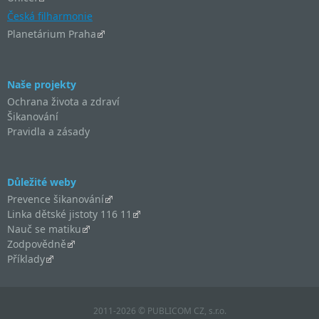
Česká filharmonie
Planetárium Praha
Naše projekty
Ochrana života a zdraví
Šikanování
Pravidla a zásady
Důležité weby
Prevence šikanování
Linka dětské jistoty 116 11
Nauč se matiku
Zodpovědně
Příklady
2011-2026 © PUBLICOM CZ, s.r.o.