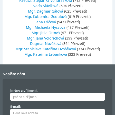
PaedDr. Štěpánka Vondrášková
(712 Převzetí)
Naďa Sláviková
(694 Převzetí)
Mgr. Dagmar Gálová
(625 Převzetí)
Mgr. Ľubomíra Godulová
(619 Převzetí)
Jana Fričová
(547 Převzetí)
Mgr. Michaela Nyczova
(487 Převzetí)
Mgr. Jitka Ottová
(471 Převzetí)
Mgr. Jana Voldřichová
(399 Převzetí)
Dagmar Nováková
(364 Převzetí)
Mgr. Stanislava Kateřina Dvořáková
(334 Převzetí)
Mgr. Kateřina Lebánková
(323 Převzetí)
Napište nám
Jméno a příjmení:
E-mail: