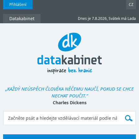
Přihlášení
CZ
Datakabinet
Dnes je 7.8.2026, Svátek má Lada
„KAŽDÝ NEÚSPĚCH ČLOVĚKA NĚČEMU NAUČÍ, POKUD SE CHCE
NECHAT POUČIT.“
Charles Dickens