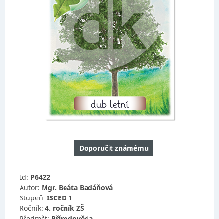
Doporučit známému
Id:
P6422
Autor:
Mgr. Beáta Badáňová
Stupeň:
ISCED 1
Ročník:
4. ročník ZŠ
Předmět:
Přírodověda