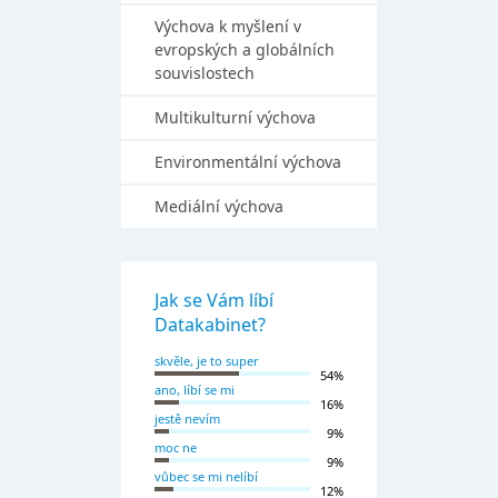
Výchova k myšlení v
evropských a globálních
souvislostech
Multikulturní výchova
Environmentální výchova
Mediální výchova
Jak se Vám líbí
Datakabinet?
skvěle, je to super
54%
ano, líbí se mi
16%
jestě nevím
9%
moc ne
9%
vůbec se mi nelíbí
12%