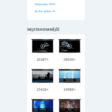
Hlasovalo: 3310
Archiv anket
NEJSTAHOVANĚJŠÍ
26387×
26036×
25426×
24988×