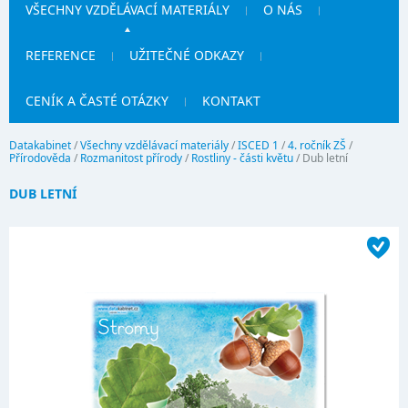
VŠECHNY VZDĚLÁVACÍ MATERIÁLY
O NÁS
REFERENCE
UŽITEČNÉ ODKAZY
CENÍK A ČASTÉ OTÁZKY
KONTAKT
Datakabinet
/
Všechny vzdělávací materiály
/
ISCED 1
/
4. ročník ZŠ
/
Přírodověda
/
Rozmanitost přírody
/
Rostliny - části květu
/
Dub letní
DUB LETNÍ