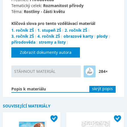
Tematický celek:
Rozmanitost přírody
Téma:
Rostliny - části květu
Klíčová slova pro tento vzdělávací materiál
1. ročník ZŠ
1. stupeň ZŠ
2. ročník ZŠ
3. ročník ZŠ
4. ročník ZŠ
obrazové karty
plody
přírodověda
stromy a listy
Zobrazit dokumenty autora
STÁHNOUT MATERIÁL
284×
skrýt popis
Popis k materiálu
SOUVISEJÍCÍ MATERIÁLY