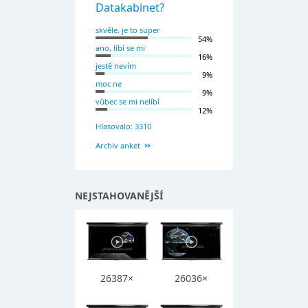
Datakabinet?
skvěle, je to super
54%
ano, líbí se mi
16%
jestě nevím
9%
moc ne
9%
vůbec se mi nelíbí
12%
Hlasovalo: 3310
Archiv anket
NEJSTAHOVANĚJŠÍ
26387×
26036×