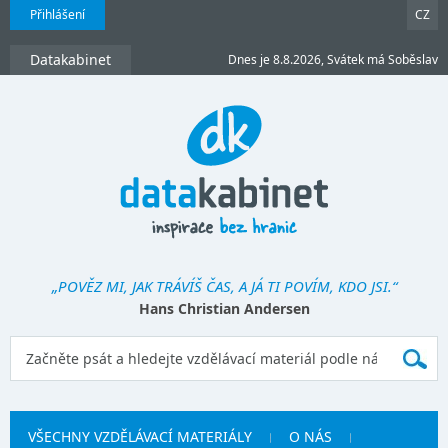
Přihlášení
CZ
Datakabinet
Dnes je 8.8.2026, Svátek má Soběslav
„POVĚZ MI, JAK TRÁVÍŠ ČAS, A JÁ TI POVÍM, KDO JSI.“
Hans Christian Andersen
VŠECHNY VZDĚLÁVACÍ MATERIÁLY
O NÁS