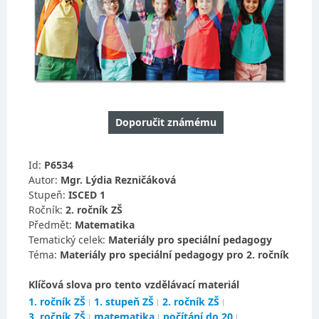
Doporučit známému
Id:
P6534
Autor:
Mgr. Lýdia Rezničáková
Stupeň:
ISCED 1
Ročník:
2. ročník ZŠ
Předmět:
Matematika
Tematický celek:
Materiály pro speciální pedagogy
Téma:
Materiály pro speciální pedagogy pro 2. ročník
Klíčová slova pro tento vzdělávací materiál
1. ročník ZŠ
1. stupeň ZŠ
2. ročník ZŠ
3. ročník ZŠ
matematika
počítání do 20