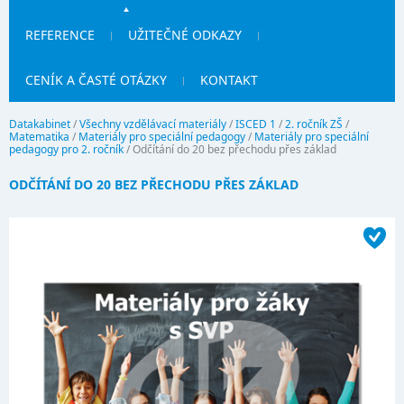
REFERENCE
UŽITEČNÉ ODKAZY
CENÍK A ČASTÉ OTÁZKY
KONTAKT
Datakabinet
/
Všechny vzdělávací materiály
/
ISCED 1
/
2. ročník ZŠ
/
Matematika
/
Materiály pro speciální pedagogy
/
Materiály pro speciální
pedagogy pro 2. ročník
/
Odčítání do 20 bez přechodu přes základ
ODČÍTÁNÍ DO 20 BEZ PŘECHODU PŘES ZÁKLAD