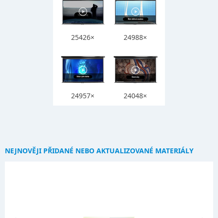
25426×
24988×
24957×
24048×
NEJNOVĚJI PŘIDANÉ NEBO AKTUALIZOVANÉ MATERIÁLY