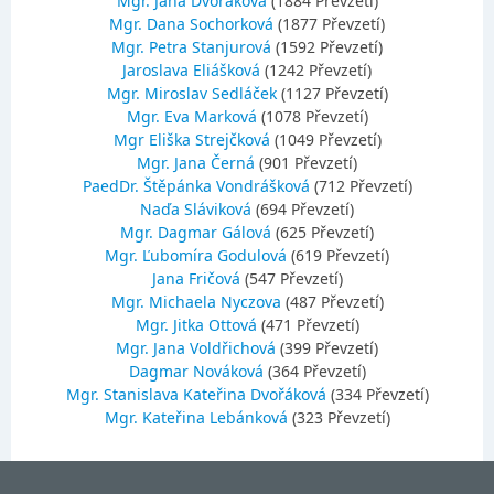
Mgr. Jana Dvořáková
(1884 Převzetí)
Mgr. Dana Sochorková
(1877 Převzetí)
Mgr. Petra Stanjurová
(1592 Převzetí)
Jaroslava Eliášková
(1242 Převzetí)
Mgr. Miroslav Sedláček
(1127 Převzetí)
Mgr. Eva Marková
(1078 Převzetí)
Mgr Eliška Strejčková
(1049 Převzetí)
Mgr. Jana Černá
(901 Převzetí)
PaedDr. Štěpánka Vondrášková
(712 Převzetí)
Naďa Sláviková
(694 Převzetí)
Mgr. Dagmar Gálová
(625 Převzetí)
Mgr. Ľubomíra Godulová
(619 Převzetí)
Jana Fričová
(547 Převzetí)
Mgr. Michaela Nyczova
(487 Převzetí)
Mgr. Jitka Ottová
(471 Převzetí)
Mgr. Jana Voldřichová
(399 Převzetí)
Dagmar Nováková
(364 Převzetí)
Mgr. Stanislava Kateřina Dvořáková
(334 Převzetí)
Mgr. Kateřina Lebánková
(323 Převzetí)