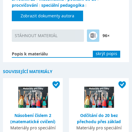
procvičování
speciální pedagogika
Zobrazit dokumenty autora
STÁHNOUT MATERIÁL
96×
skrýt popis
Popis k materiálu
SOUVISEJÍCÍ MATERIÁLY
Násobení číslem 2
Odčítání do 20 bez
(matematické cvičení)
přechodu přes základ
Materiály pro speciální
Materiály pro speciální