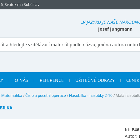
26, Svátek má Soběslav
„V JAZYKU JE NAŠE NÁRODNO
Josef Jungmann
LY
O NÁS
REFERENCE
UŽITEČNÉ ODKAZY
CENÍK
/
Matematika
/
Číslo a početní operace
/
Násobilka - násobky 2-10
/
Malá násobilk
BILKA
Id:
P46
Autor: