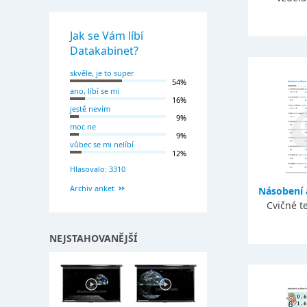
Jak se Vám líbí
Datakabinet?
skvěle, je to super
54%
ano, líbí se mi
16%
jestě nevím
9%
moc ne
9%
vůbec se mi nelíbí
12%
Hlasovalo: 3310
Archiv anket
Násobení a
Cvičné t
NEJSTAHOVANĚJŠÍ