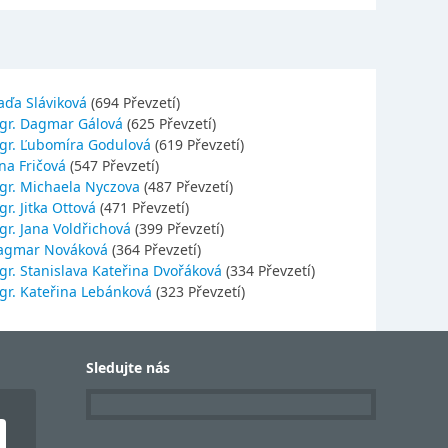
aďa Sláviková
(694 Převzetí)
gr. Dagmar Gálová
(625 Převzetí)
gr. Ľubomíra Godulová
(619 Převzetí)
na Fričová
(547 Převzetí)
gr. Michaela Nyczova
(487 Převzetí)
r. Jitka Ottová
(471 Převzetí)
gr. Jana Voldřichová
(399 Převzetí)
agmar Nováková
(364 Převzetí)
gr. Stanislava Kateřina Dvořáková
(334 Převzetí)
gr. Kateřina Lebánková
(323 Převzetí)
Sledujte nás