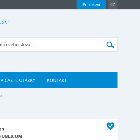
Přihlášení
CZ
ST.“
 A ČASTÉ OTÁZKY
KONTAKT
a
17
PUBLICOM