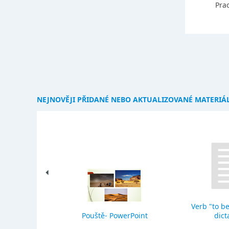
Prac
NEJNOVĚJI PŘIDANÉ NEBO AKTUALIZOVANÉ MATERIÁ
Verb "to be
eho stavba
Pouště- PowerPoint
dict