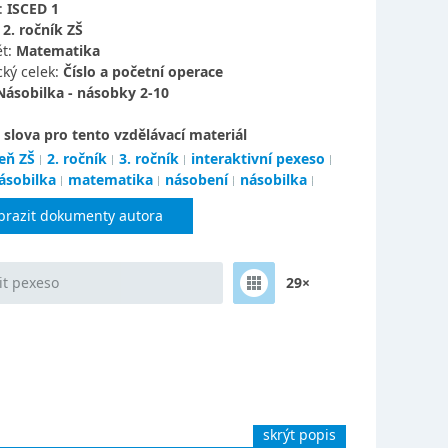
:
ISCED 1
:
2. ročník ZŠ
t:
Matematika
ký celek:
Číslo a početní operace
Násobilka - násobky 2-10
 slova pro tento vzdělávací materiál
eň ZŠ
2. ročník
3. ročník
interaktivní pexeso
ásobilka
matematika
násobení
násobilka
brazit dokumenty autora
it pexeso
29×
skrýt popis