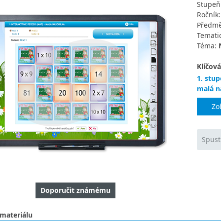
Stupeň
Ročník
Předmě
Tematic
Téma:
Klíčová
1. stup
malá n
Zo
Spust
Doporučit známému
 materiálu