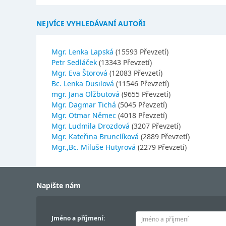
NEJVÍCE VYHLEDÁVANÍ AUTOŘI
Mgr. Lenka Lapská
(15593 Převzetí)
Petr Sedláček
(13343 Převzetí)
Mgr. Eva Štorová
(12083 Převzetí)
Bc. Lenka Dusilová
(11546 Převzetí)
mgr. Jana Olžbutová
(9655 Převzetí)
Mgr. Dagmar Tichá
(5045 Převzetí)
Mgr. Otmar Němec
(4018 Převzetí)
Mgr. Ludmila Drozdová
(3207 Převzetí)
Mgr. Kateřina Brunclíková
(2889 Převzetí)
Mgr.,Bc. Miluše Hutyrová
(2279 Převzetí)
Napište nám
Jméno a příjmení: