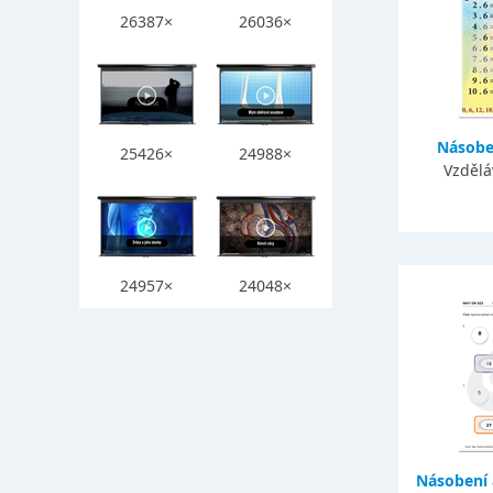
26387×
26036×
Násoben
25426×
24988×
Vzdělá
24957×
24048×
Násobení 