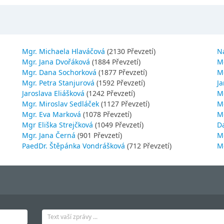
Mgr. Michaela Hlaváčová
(2130 Převzetí)
N
Mgr. Jana Dvořáková
(1884 Převzetí)
M
Mgr. Dana Sochorková
(1877 Převzetí)
M
Mgr. Petra Stanjurová
(1592 Převzetí)
Ja
Jaroslava Eliášková
(1242 Převzetí)
M
Mgr. Miroslav Sedláček
(1127 Převzetí)
Mg
Mgr. Eva Marková
(1078 Převzetí)
M
Mgr Eliška Strejčková
(1049 Převzetí)
D
Mgr. Jana Černá
(901 Převzetí)
M
PaedDr. Štěpánka Vondrášková
(712 Převzetí)
M