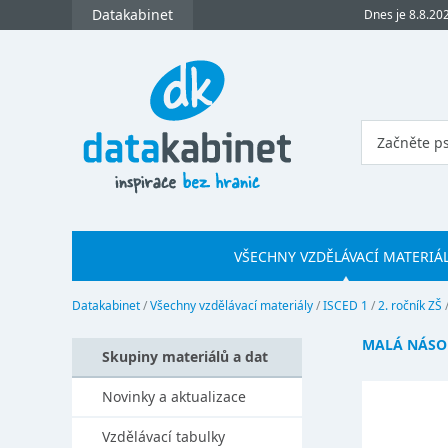
Datakabinet
Dnes je 8.8.20
VŠECHNY VZDĚLÁVACÍ MATERIÁ
Datakabinet
/
Všechny vzdělávací materiály
/
ISCED 1
/
2. ročník ZŠ
MALÁ NÁSO
Skupiny materiálů a dat
Novinky a aktualizace
Vzdělávací tabulky