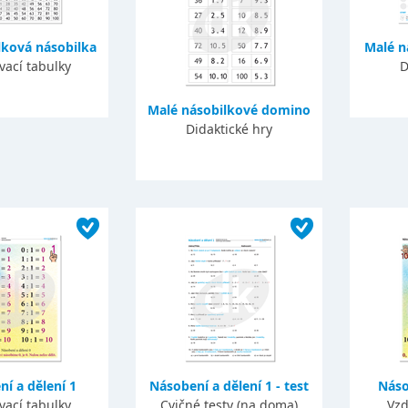
lková násobilka
Malé n
vací tabulky
D
Malé násobilkové domino
Didaktické hry
í a dělení 1
Násobení a dělení 1 - test
Náso
vací tabulky
Cvičné testy (na doma)
Vzd