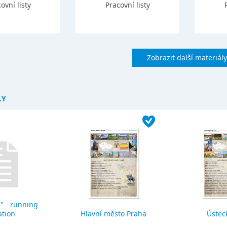
ovní listy
Pracovní listy
Zobrazit další materiály
LY
" - running
ation
Hlavní město Praha
Ústeck