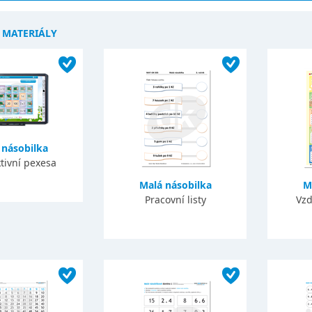
Í MATERIÁLY
 násobilka
tivní pexesa
Malá násobilka
M
Pracovní listy
Vzd