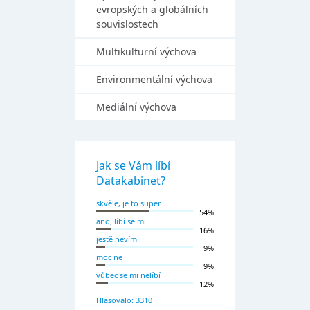
evropských a globálních
souvislostech
Multikulturní výchova
Environmentální výchova
Mediální výchova
Jak se Vám líbí
Datakabinet?
skvěle, je to super
54%
ano, líbí se mi
16%
jestě nevím
9%
moc ne
9%
vůbec se mi nelíbí
12%
Hlasovalo: 3310