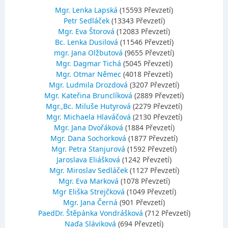
Mgr. Lenka Lapská
(15593 Převzetí)
Petr Sedláček
(13343 Převzetí)
Mgr. Eva Štorová
(12083 Převzetí)
Bc. Lenka Dusilová
(11546 Převzetí)
mgr. Jana Olžbutová
(9655 Převzetí)
Mgr. Dagmar Tichá
(5045 Převzetí)
Mgr. Otmar Němec
(4018 Převzetí)
Mgr. Ludmila Drozdová
(3207 Převzetí)
Mgr. Kateřina Brunclíková
(2889 Převzetí)
Mgr.,Bc. Miluše Hutyrová
(2279 Převzetí)
Mgr. Michaela Hlaváčová
(2130 Převzetí)
Mgr. Jana Dvořáková
(1884 Převzetí)
Mgr. Dana Sochorková
(1877 Převzetí)
Mgr. Petra Stanjurová
(1592 Převzetí)
Jaroslava Eliášková
(1242 Převzetí)
Mgr. Miroslav Sedláček
(1127 Převzetí)
Mgr. Eva Marková
(1078 Převzetí)
Mgr Eliška Strejčková
(1049 Převzetí)
Mgr. Jana Černá
(901 Převzetí)
PaedDr. Štěpánka Vondrášková
(712 Převzetí)
Naďa Sláviková
(694 Převzetí)