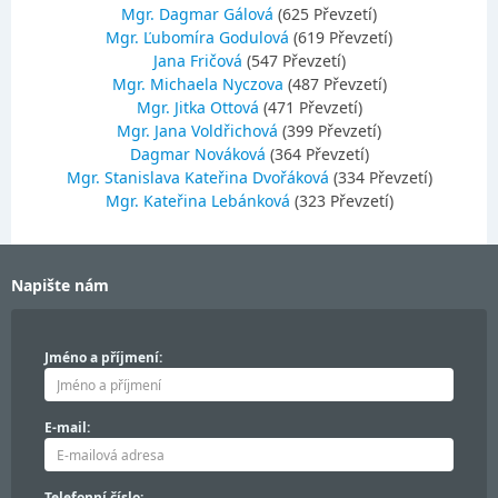
Mgr. Dagmar Gálová
(625 Převzetí)
Mgr. Ľubomíra Godulová
(619 Převzetí)
Jana Fričová
(547 Převzetí)
Mgr. Michaela Nyczova
(487 Převzetí)
Mgr. Jitka Ottová
(471 Převzetí)
Mgr. Jana Voldřichová
(399 Převzetí)
Dagmar Nováková
(364 Převzetí)
Mgr. Stanislava Kateřina Dvořáková
(334 Převzetí)
Mgr. Kateřina Lebánková
(323 Převzetí)
Napište nám
Jméno a příjmení:
E-mail:
Telefonní číslo: