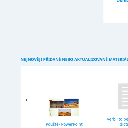
Okres
NEJNOVĚJI PŘIDANÉ NEBO AKTUALIZOVANÉ MATERIÁ
Verb "to be
eho stavba
Pouště- PowerPoint
dict