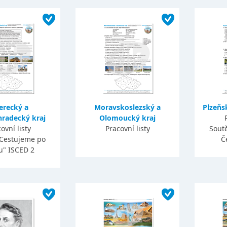
erecký a
Moravskoslezský a
Plzeňs
hradecký kraj
Olomoucký kraj
ovní listy
Pracovní listy
Sout
"Cestujeme po
Č
u" ISCED 2