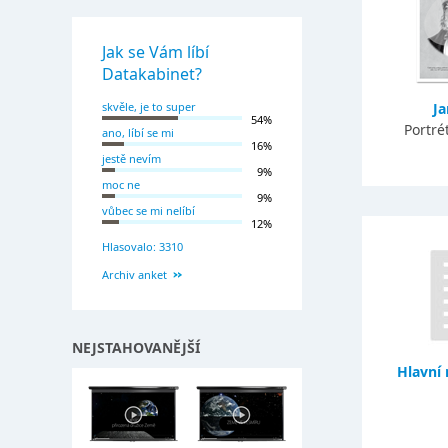
Jak se Vám líbí
Datakabinet?
skvěle, je to super
Ja
54%
Portré
ano, líbí se mi
16%
jestě nevím
9%
moc ne
9%
vůbec se mi nelíbí
12%
Hlasovalo: 3310
Archiv anket
NEJSTAHOVANĚJŠÍ
Hlavní