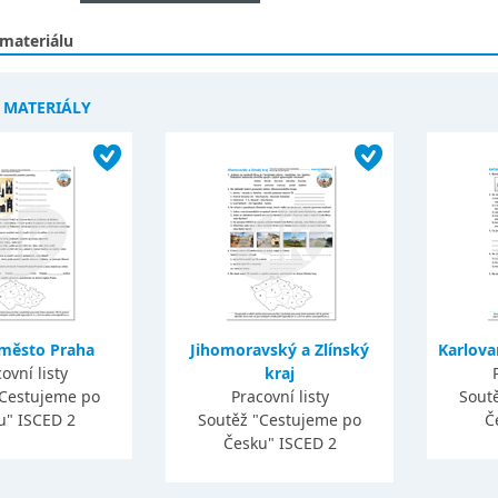
 materiálu
Í MATERIÁLY
 město Praha
Jihomoravský a Zlínský
Karlova
ovní listy
kraj
"Cestujeme po
Pracovní listy
Sout
u" ISCED 2
Soutěž "Cestujeme po
Č
Česku" ISCED 2