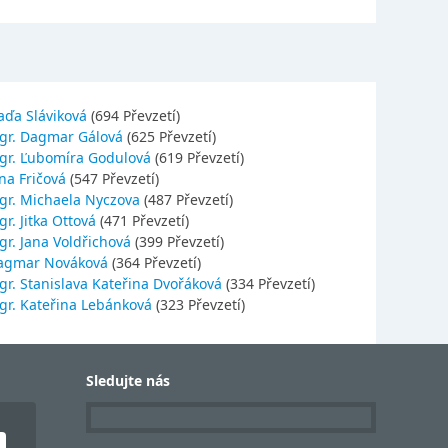
aďa Sláviková
(694 Převzetí)
gr. Dagmar Gálová
(625 Převzetí)
gr. Ľubomíra Godulová
(619 Převzetí)
na Fričová
(547 Převzetí)
gr. Michaela Nyczova
(487 Převzetí)
r. Jitka Ottová
(471 Převzetí)
gr. Jana Voldřichová
(399 Převzetí)
agmar Nováková
(364 Převzetí)
gr. Stanislava Kateřina Dvořáková
(334 Převzetí)
gr. Kateřina Lebánková
(323 Převzetí)
Sledujte nás