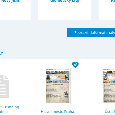
 Nový Jičín
Olomoucký kraj
Pa
Zobrazit další materiály
LY
" - running
ation
Hlavní město Praha
Ústeck