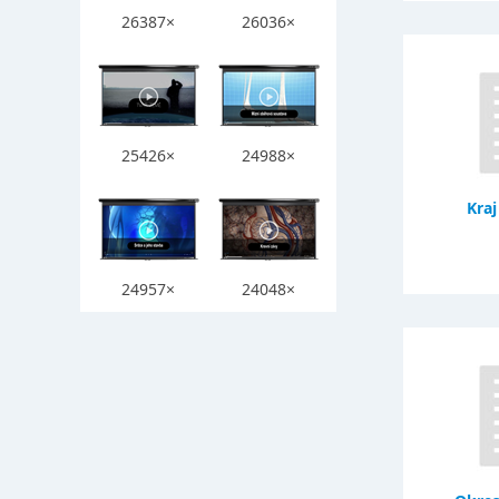
26387×
26036×
25426×
24988×
Kraj
24957×
24048×