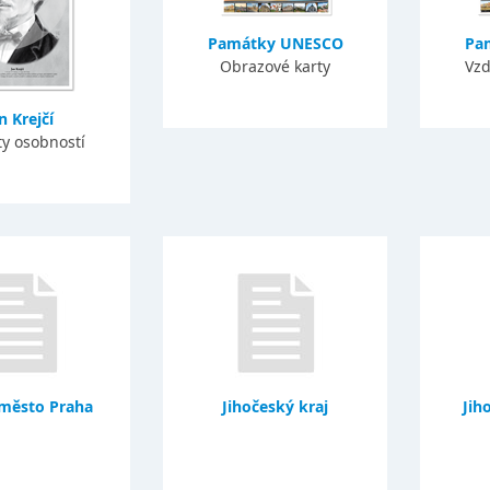
Památky UNESCO
Pa
Obrazové karty
Vzd
n Krejčí
ty osobností
 město Praha
Jihočeský kraj
Jih