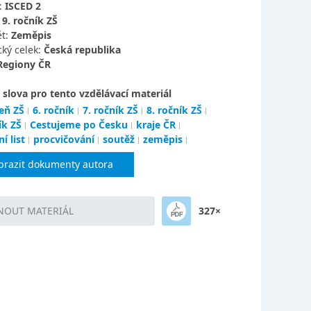
:
ISCED 2
:
9. ročník ZŠ
t:
Zeměpis
ký celek:
Česká republika
Regiony ČR
 slova pro tento vzdělávací materiál
eň ZŠ
6. ročník
7. ročník ZŠ
8. ročník ZŠ
ík ZŠ
Cestujeme po Česku
kraje ČR
í list
procvičování
soutěž
zeměpis
brazit dokumenty autora
NOUT MATERIÁL
327×