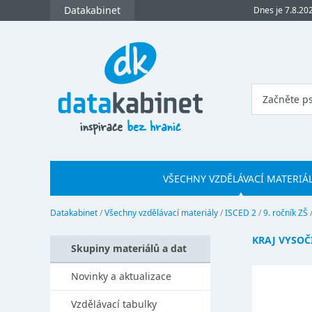
Datakabinet
Dnes je 7.8.20
VŠECHNY VZDĚLÁVACÍ MATERIÁ
Datakabinet
/
Všechny vzdělávací materiály
/
ISCED 2
/
9. ročník ZŠ
KRAJ VYSOČ
Skupiny materiálů a dat
Novinky a aktualizace
Vzdělávací tabulky