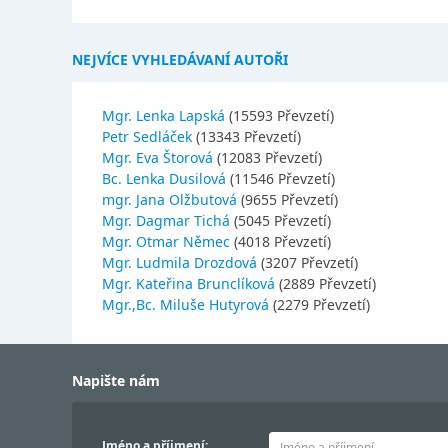
NEJVÍCE VYHLEDÁVANÍ AUTOŘI
Mgr. Lenka Lapská
(15593 Převzetí)
Petr Sedláček
(13343 Převzetí)
Mgr. Eva Štorová
(12083 Převzetí)
Bc. Lenka Dusilová
(11546 Převzetí)
mgr. Jana Olžbutová
(9655 Převzetí)
Mgr. Dagmar Tichá
(5045 Převzetí)
Mgr. Otmar Němec
(4018 Převzetí)
Mgr. Ludmila Drozdová
(3207 Převzetí)
Mgr. Kateřina Brunclíková
(2889 Převzetí)
Mgr.,Bc. Miluše Hutyrová
(2279 Převzetí)
Napište nám
Jméno a příjmení: