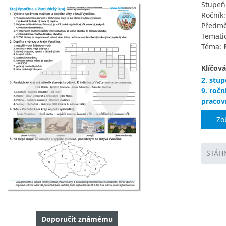
Stupeň
Ročník
Předmě
Tematic
Téma:
Klíčová
2. stup
9. ročn
pracovn
Zo
STÁH
Doporučit známému