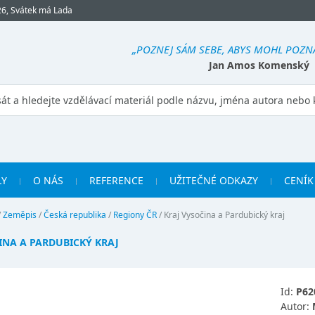
26, Svátek má Lada
„POZNEJ SÁM SEBE, ABYS MOHL POZNAT
Jan Amos Komenský
LY
O NÁS
REFERENCE
UŽITEČNÉ ODKAZY
CENÍK
/
Zeměpis
/
Česká republika
/
Regiony ČR
/
Kraj Vysočina a Pardubický kraj
INA A PARDUBICKÝ KRAJ
Id:
P62
Autor: