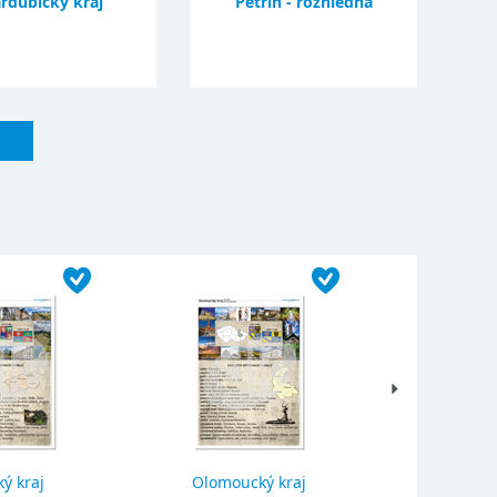
rdubický kraj
Petřín - rozhledna
ý kraj
Olomoucký kraj
Jihočes