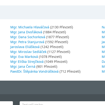
Mgr. Michaela Hlaváčová
(2130 Převzetí)
N
Mgr. Jana Dvořáková
(1884 Převzetí)
M
Mgr. Dana Sochorková
(1877 Převzetí)
M
Mgr. Petra Stanjurová
(1592 Převzetí)
Ja
Jaroslava Eliášková
(1242 Převzetí)
M
Mgr. Miroslav Sedláček
(1127 Převzetí)
Mg
Mgr. Eva Marková
(1078 Převzetí)
M
Mgr Eliška Strejčková
(1049 Převzetí)
D
Mgr. Jana Černá
(901 Převzetí)
M
PaedDr. Štěpánka Vondrášková
(712 Převzetí)
M