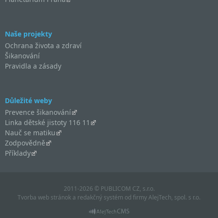
Naše projekty
Ochrana života a zdraví
Šikanování
Pravidla a zásady
Důležité weby
Prevence šikanování
Linka dětské jistoty 116 11
Nauč se matiku
Zodpovědně
Příklady
2011-2026 © PUBLICOM CZ, s.r.o.
Tvorba web stránok
a
redakčný systém
od firmy
AlejTech, spol. s r.o.