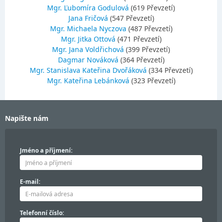
Mgr. Ľubomíra Godulová
(619 Převzetí)
Jana Fričová
(547 Převzetí)
Mgr. Michaela Nyczova
(487 Převzetí)
Mgr. Jitka Ottová
(471 Převzetí)
Mgr. Jana Voldřichová
(399 Převzetí)
Dagmar Nováková
(364 Převzetí)
Mgr. Stanislava Kateřina Dvořáková
(334 Převzetí)
Mgr. Kateřina Lebánková
(323 Převzetí)
Napište nám
Jméno a příjmení:
E-mail:
Telefonní číslo: