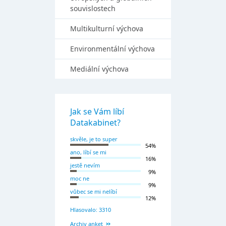
souvislostech
Multikulturní výchova
Environmentální výchova
Mediální výchova
Jak se Vám líbí
Datakabinet?
skvěle, je to super
54%
ano, líbí se mi
16%
jestě nevím
9%
moc ne
9%
vůbec se mi nelíbí
12%
Hlasovalo: 3310
Archiv anket