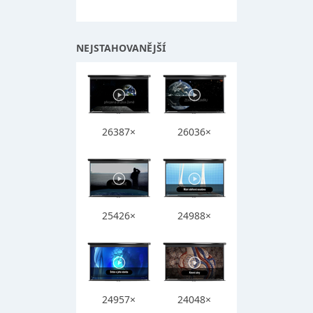
NEJSTAHOVANĚJŠÍ
26387×
26036×
25426×
24988×
24957×
24048×