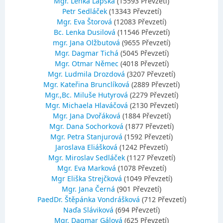
Mgr. Lenka Lapská
(15593 Převzetí)
Petr Sedláček
(13343 Převzetí)
Mgr. Eva Štorová
(12083 Převzetí)
Bc. Lenka Dusilová
(11546 Převzetí)
mgr. Jana Olžbutová
(9655 Převzetí)
Mgr. Dagmar Tichá
(5045 Převzetí)
Mgr. Otmar Němec
(4018 Převzetí)
Mgr. Ludmila Drozdová
(3207 Převzetí)
Mgr. Kateřina Brunclíková
(2889 Převzetí)
Mgr.,Bc. Miluše Hutyrová
(2279 Převzetí)
Mgr. Michaela Hlaváčová
(2130 Převzetí)
Mgr. Jana Dvořáková
(1884 Převzetí)
Mgr. Dana Sochorková
(1877 Převzetí)
Mgr. Petra Stanjurová
(1592 Převzetí)
Jaroslava Eliášková
(1242 Převzetí)
Mgr. Miroslav Sedláček
(1127 Převzetí)
Mgr. Eva Marková
(1078 Převzetí)
Mgr Eliška Strejčková
(1049 Převzetí)
Mgr. Jana Černá
(901 Převzetí)
PaedDr. Štěpánka Vondrášková
(712 Převzetí)
Naďa Sláviková
(694 Převzetí)
Mgr. Dagmar Gálová
(625 Převzetí)