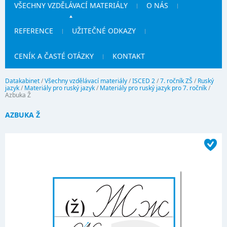
VŠECHNY VZDĚLÁVACÍ MATERIÁLY
O NÁS
REFERENCE
UŽITEČNÉ ODKAZY
CENÍK A ČASTÉ OTÁZKY
KONTAKT
Datakabinet
/
Všechny vzdělávací materiály
/
ISCED 2
/
7. ročník ZŠ
/
Ruský
jazyk
/
Materiály pro ruský jazyk
/
Materiály pro ruský jazyk pro 7. ročník
/
Azbuka Ž
AZBUKA Ž