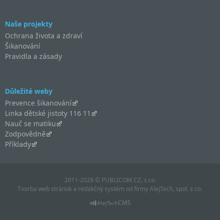
Naše projekty
Ochrana života a zdraví
Šikanování
Pravidla a zásady
Důležité weby
Prevence šikanování
Linka dětské jistoty 116 11
Nauč se matiku
Zodpovědně
Příklady
2011-2026 © PUBLICOM CZ, s.r.o.
Tvorba web stránok
a
redakčný systém
od firmy
AlejTech, spol. s r.o.