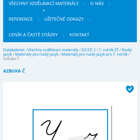
VŠECHNY VZDĚLÁVACÍ MATERIÁLY
O NÁS
REFERENCE
UŽITEČNÉ ODKAZY
CENÍK A ČASTÉ OTÁZKY
KONTAKT
Datakabinet
/
Všechny vzdělávací materiály
/
ISCED 2
/
7. ročník ZŠ
/
Ruský
jazyk
/
Materiály pro ruský jazyk
/
Materiály pro ruský jazyk pro 7. ročník
/
Azbuka Č
AZBUKA Č