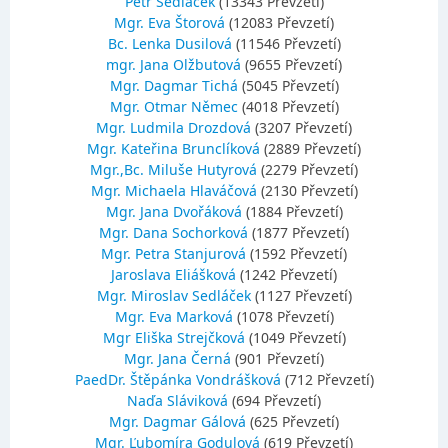
Petr Sedláček
(13343 Převzetí)
Mgr. Eva Štorová
(12083 Převzetí)
Bc. Lenka Dusilová
(11546 Převzetí)
mgr. Jana Olžbutová
(9655 Převzetí)
Mgr. Dagmar Tichá
(5045 Převzetí)
Mgr. Otmar Němec
(4018 Převzetí)
Mgr. Ludmila Drozdová
(3207 Převzetí)
Mgr. Kateřina Brunclíková
(2889 Převzetí)
Mgr.,Bc. Miluše Hutyrová
(2279 Převzetí)
Mgr. Michaela Hlaváčová
(2130 Převzetí)
Mgr. Jana Dvořáková
(1884 Převzetí)
Mgr. Dana Sochorková
(1877 Převzetí)
Mgr. Petra Stanjurová
(1592 Převzetí)
Jaroslava Eliášková
(1242 Převzetí)
Mgr. Miroslav Sedláček
(1127 Převzetí)
Mgr. Eva Marková
(1078 Převzetí)
Mgr Eliška Strejčková
(1049 Převzetí)
Mgr. Jana Černá
(901 Převzetí)
PaedDr. Štěpánka Vondrášková
(712 Převzetí)
Naďa Sláviková
(694 Převzetí)
Mgr. Dagmar Gálová
(625 Převzetí)
Mgr. Ľubomíra Godulová
(619 Převzetí)