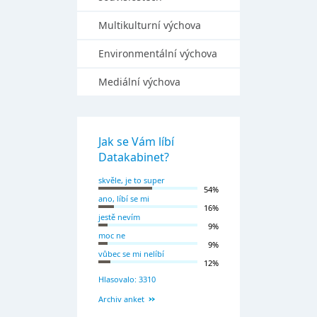
Multikulturní výchova
Environmentální výchova
Mediální výchova
Jak se Vám líbí
Datakabinet?
skvěle, je to super
54%
ano, líbí se mi
16%
jestě nevím
9%
moc ne
9%
vůbec se mi nelíbí
12%
Hlasovalo: 3310
Archiv anket