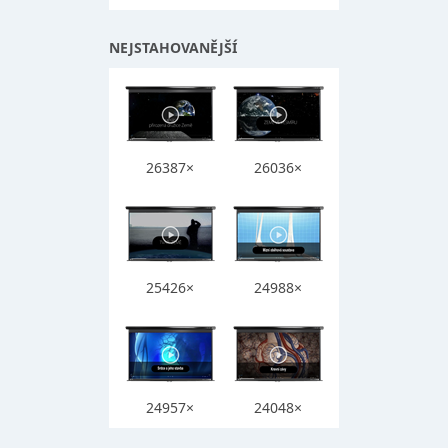
NEJSTAHOVANĚJŠÍ
26387×
26036×
25426×
24988×
24957×
24048×