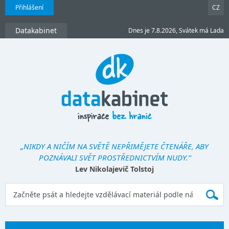
Přihlášení
CZ
Datakabinet
Dnes je 7.8.2026, Svátek má Lada
„NIKDY A NIČÍM NA SVĚTĚ NEPŘIMĚJETE ČTENÁŘE, ABY
POZNÁVALI SVĚT PROSTŘEDNICTVÍM NUDY.“
Lev Nikolajevič Tolstoj