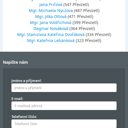
Jana Fričová
(547 Převzetí)
Mgr. Michaela Nyczova
(487 Převzetí)
Mgr. Jitka Ottová
(471 Převzetí)
Mgr. Jana Voldřichová
(399 Převzetí)
Dagmar Nováková
(364 Převzetí)
Mgr. Stanislava Kateřina Dvořáková
(334 Převzetí)
Mgr. Kateřina Lebánková
(323 Převzetí)
Napište nám
Jméno a příjmení:
E-mail:
Telefonní číslo: