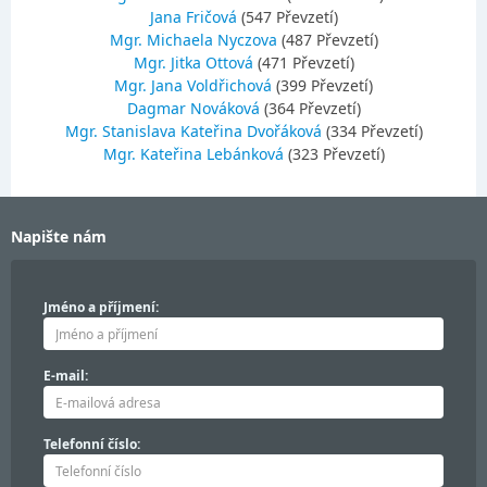
Jana Fričová
(547 Převzetí)
Mgr. Michaela Nyczova
(487 Převzetí)
Mgr. Jitka Ottová
(471 Převzetí)
Mgr. Jana Voldřichová
(399 Převzetí)
Dagmar Nováková
(364 Převzetí)
Mgr. Stanislava Kateřina Dvořáková
(334 Převzetí)
Mgr. Kateřina Lebánková
(323 Převzetí)
Napište nám
Jméno a příjmení:
E-mail:
Telefonní číslo: