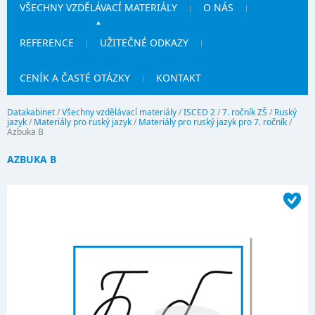
VŠECHNY VZDĚLÁVACÍ MATERIÁLY
O NÁS
REFERENCE
UŽITEČNÉ ODKAZY
CENÍK A ČASTÉ OTÁZKY
KONTAKT
Datakabinet
/
Všechny vzdělávací materiály
/
ISCED 2
/
7. ročník ZŠ
/
Ruský
jazyk
/
Materiály pro ruský jazyk
/
Materiály pro ruský jazyk pro 7. ročník
/
Azbuka B
AZBUKA B