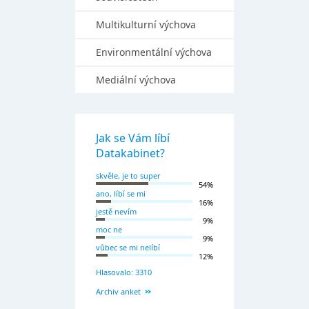
Multikulturní výchova
Environmentální výchova
Mediální výchova
Jak se Vám líbí
Datakabinet?
skvěle, je to super
54%
ano, líbí se mi
16%
jestě nevím
9%
moc ne
9%
vůbec se mi nelíbí
12%
Hlasovalo: 3310
Archiv anket