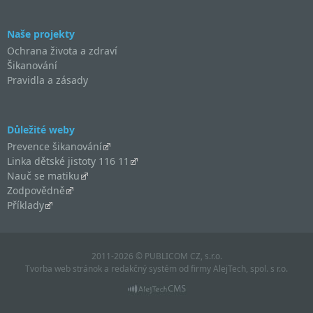
Naše projekty
Ochrana života a zdraví
Šikanování
Pravidla a zásady
Důležité weby
Prevence šikanování
Linka dětské jistoty 116 11
Nauč se matiku
Zodpovědně
Příklady
2011-2026 © PUBLICOM CZ, s.r.o.
Tvorba web stránok
a
redakčný systém
od firmy
AlejTech, spol. s r.o.