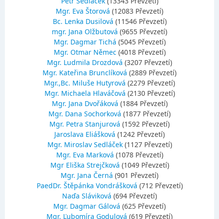
Petr Sedláček
(13343 Převzetí)
Mgr. Eva Štorová
(12083 Převzetí)
Bc. Lenka Dusilová
(11546 Převzetí)
mgr. Jana Olžbutová
(9655 Převzetí)
Mgr. Dagmar Tichá
(5045 Převzetí)
Mgr. Otmar Němec
(4018 Převzetí)
Mgr. Ludmila Drozdová
(3207 Převzetí)
Mgr. Kateřina Brunclíková
(2889 Převzetí)
Mgr.,Bc. Miluše Hutyrová
(2279 Převzetí)
Mgr. Michaela Hlaváčová
(2130 Převzetí)
Mgr. Jana Dvořáková
(1884 Převzetí)
Mgr. Dana Sochorková
(1877 Převzetí)
Mgr. Petra Stanjurová
(1592 Převzetí)
Jaroslava Eliášková
(1242 Převzetí)
Mgr. Miroslav Sedláček
(1127 Převzetí)
Mgr. Eva Marková
(1078 Převzetí)
Mgr Eliška Strejčková
(1049 Převzetí)
Mgr. Jana Černá
(901 Převzetí)
PaedDr. Štěpánka Vondrášková
(712 Převzetí)
Naďa Sláviková
(694 Převzetí)
Mgr. Dagmar Gálová
(625 Převzetí)
Mgr. Ľubomíra Godulová
(619 Převzetí)