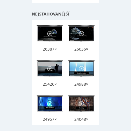
NEJSTAHOVANĚJŠÍ
26387×
26036×
25426×
24988×
24957×
24048×