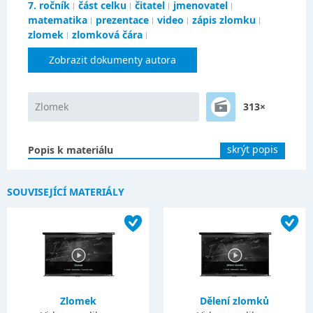
7. ročník
část celku
čitatel
jmenovatel
matematika
prezentace
video
zápis zlomku
zlomek
zlomková čára
Zobrazit dokumenty autora
Zlomek
313×
skrýt popis
Popis k materiálu
SOUVISEJÍCÍ MATERIÁLY
Zlomek
Dělení zlomků