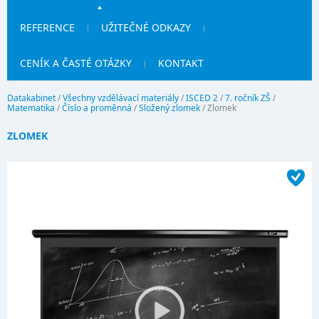
REFERENCE
UŽITEČNÉ ODKAZY
CENÍK A ČASTÉ OTÁZKY
KONTAKT
Datakabinet
/
Všechny vzdělávací materiály
/
ISCED 2
/
7. ročník ZŠ
/
Matematika
/
Číslo a proměnná
/
Složený zlomek
/
Zlomek
ZLOMEK