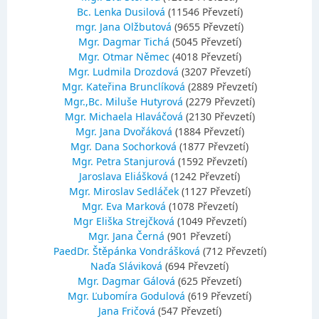
Bc. Lenka Dusilová
(11546 Převzetí)
mgr. Jana Olžbutová
(9655 Převzetí)
Mgr. Dagmar Tichá
(5045 Převzetí)
Mgr. Otmar Němec
(4018 Převzetí)
Mgr. Ludmila Drozdová
(3207 Převzetí)
Mgr. Kateřina Brunclíková
(2889 Převzetí)
Mgr.,Bc. Miluše Hutyrová
(2279 Převzetí)
Mgr. Michaela Hlaváčová
(2130 Převzetí)
Mgr. Jana Dvořáková
(1884 Převzetí)
Mgr. Dana Sochorková
(1877 Převzetí)
Mgr. Petra Stanjurová
(1592 Převzetí)
Jaroslava Eliášková
(1242 Převzetí)
Mgr. Miroslav Sedláček
(1127 Převzetí)
Mgr. Eva Marková
(1078 Převzetí)
Mgr Eliška Strejčková
(1049 Převzetí)
Mgr. Jana Černá
(901 Převzetí)
PaedDr. Štěpánka Vondrášková
(712 Převzetí)
Naďa Sláviková
(694 Převzetí)
Mgr. Dagmar Gálová
(625 Převzetí)
Mgr. Ľubomíra Godulová
(619 Převzetí)
Jana Fričová
(547 Převzetí)