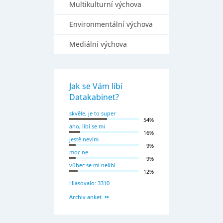
Multikulturní výchova
Environmentální výchova
Mediální výchova
Jak se Vám líbí
Datakabinet?
skvěle, je to super
54%
ano, líbí se mi
16%
jestě nevím
9%
moc ne
9%
vůbec se mi nelíbí
12%
Hlasovalo: 3310
Archiv anket