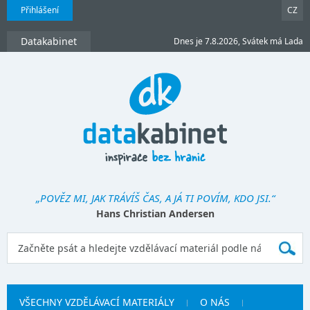
Přihlášení
CZ
Datakabinet
Dnes je 7.8.2026, Svátek má Lada
„POVĚZ MI, JAK TRÁVÍŠ ČAS, A JÁ TI POVÍM, KDO JSI.“
Hans Christian Andersen
VŠECHNY VZDĚLÁVACÍ MATERIÁLY
O NÁS