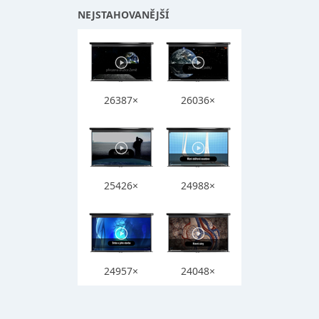
NEJSTAHOVANĚJŠÍ
26387×
26036×
25426×
24988×
24957×
24048×