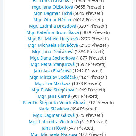
Bc. Lenka Dusilová
(11546 Převzetí)
mgr. Jana Olžbutová
(9655 Převzetí)
Mgr. Dagmar Tichá
(5045 Převzetí)
Mgr. Otmar Němec
(4018 Převzetí)
Mgr. Ludmila Drozdová
(3207 Převzetí)
Mgr. Kateřina Brunclíková
(2889 Převzetí)
Mgr.,Bc. Miluše Hutyrová
(2279 Převzetí)
Mgr. Michaela Hlaváčová
(2130 Převzetí)
Mgr. Jana Dvořáková
(1884 Převzetí)
Mgr. Dana Sochorková
(1877 Převzetí)
Mgr. Petra Stanjurová
(1592 Převzetí)
Jaroslava Eliášková
(1242 Převzetí)
Mgr. Miroslav Sedláček
(1127 Převzetí)
Mgr. Eva Marková
(1078 Převzetí)
Mgr Eliška Strejčková
(1049 Převzetí)
Mgr. Jana Černá
(901 Převzetí)
PaedDr. Štěpánka Vondrášková
(712 Převzetí)
Naďa Sláviková
(694 Převzetí)
Mgr. Dagmar Gálová
(625 Převzetí)
Mgr. Ľubomíra Godulová
(619 Převzetí)
Jana Fričová
(547 Převzetí)
Mgr. Michaela Nyczova
(487 Převzetí)