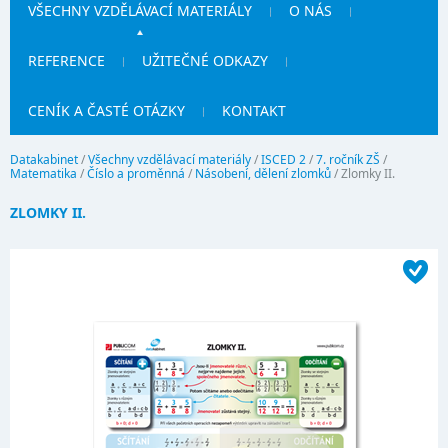
VŠECHNY VZDĚLÁVACÍ MATERIÁLY
O NÁS
REFERENCE
UŽITEČNÉ ODKAZY
CENÍK A ČASTÉ OTÁZKY
KONTAKT
Datakabinet
/
Všechny vzdělávací materiály
/
ISCED 2
/
7. ročník ZŠ
/
Matematika
/
Číslo a proměnná
/
Násobení, dělení zlomků
/
Zlomky II.
ZLOMKY II.