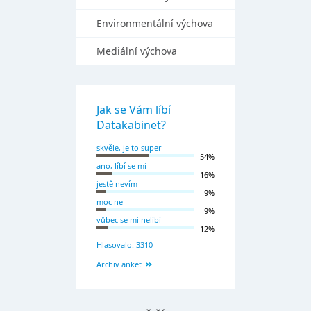
Environmentální výchova
Mediální výchova
Jak se Vám líbí
Datakabinet?
skvěle, je to super
54%
ano, líbí se mi
16%
jestě nevím
9%
moc ne
9%
vůbec se mi nelíbí
12%
Hlasovalo: 3310
Archiv anket