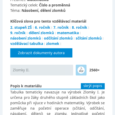
Tematický celek:
Číslo a proměnná
Téma:
Násobení, dělení zlomků
Klíčová slova pro tento vzdělávací materiál
2. stupeň ZŠ
6. ročník
7. ročník
8. ročník
9. ročník
dělení zlomků
matematika
násobení zlomků
odčítání zlomků
sčítání zlomků
vzdělávací tabulka
zlomek
Zobrazit dokumenty autora
Zlomky II.
2560×
skrýt popis
Popis k materiálu
Tabulka tematicky navazuje na výrobek Zlomky I. Je
určena pro žáky druhého stupně základních škol jako
pomůcka při výuce v hodinách matematiky. Výrobek se
zaměřuje na početní operace (sčítání, odčítání,
násobení, dělení) se zlomky. Jednotlivé početní