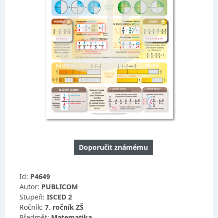
Doporučit známému
Id:
P4649
Autor:
PUBLICOM
Stupeň:
ISCED 2
Ročník:
7. ročník ZŠ
Předmět:
Matematika