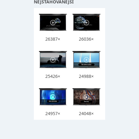
NEJSTAHOVANĚJŠÍ
26387×
26036×
25426×
24988×
24957×
24048×