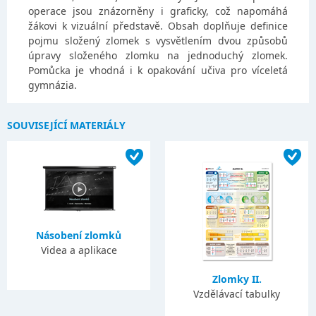
operace jsou znázorněny i graficky, což napomáhá
žákovi k vizuální představě. Obsah doplňuje definice
pojmu složený zlomek s vysvětlením dvou způsobů
úpravy složeného zlomku na jednoduchý zlomek.
Pomůcka je vhodná i k opakování učiva pro víceletá
gymnázia.
SOUVISEJÍCÍ MATERIÁLY
Násobení zlomků
Videa a aplikace
Zlomky II.
Vzdělávací tabulky