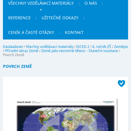
VŠECHNY VZDĚLÁVACÍ MATERIÁLY
O NÁS
REFERENCE
UŽITEČNÉ ODKAZY
CENÍK A ČASTÉ OTÁZKY
KONTAKT
Datakabinet
/
Všechny vzdělávací materiály
/
ISCED 2
/
6. ročník ZŠ
/
Zeměpis
/
Přírodní obraz Země
/
Země jako vesmírné těleso – Sluneční soustava
/
Povrch Země
POVRCH ZEMĚ