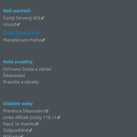
Naši partneři
Český červený kříž
Unicef
Česká filharmonie
Planetárium Praha
Naše projekty
Ochrana života a zdraví
Šikanování
Pravidla a zásady
Důležité weby
Prevence šikanování
Linka dětské jistoty 116 11
Nauč se matiku
Zodpovědně
Příklady