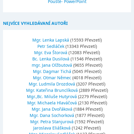
Pouště- PowerPoint
NEJVÍCE VYHLEDÁVANÍ AUTOŘI
Mgr. Lenka Lapská
(15593 Převzetí)
Petr Sedláček
(13343 Převzetí)
Mgr. Eva Štorová
(12083 Převzetí)
Bc. Lenka Dusilová
(11546 Převzetí)
mgr. Jana Olžbutová
(9655 Převzetí)
Mgr. Dagmar Tichá
(5045 Převzetí)
Mgr. Otmar Němec
(4018 Převzetí)
Mgr. Ludmila Drozdová
(3207 Převzetí)
Mgr. Kateřina Brunclíková
(2889 Převzetí)
Mgr.,Bc. Miluše Hutyrová
(2279 Převzetí)
Mgr. Michaela Hlaváčová
(2130 Převzetí)
Mgr. Jana Dvořáková
(1884 Převzetí)
Mgr. Dana Sochorková
(1877 Převzetí)
Mgr. Petra Stanjurová
(1592 Převzetí)
Jaroslava Eliášková
(1242 Převzetí)