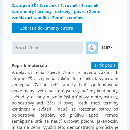
2. stupeň ZŠ
6. ročník
7. ročník
8. ročník
kontinenty
oceány
ostrovy
povrch Země
vzdělávací tabulka
Země
zeměpis
Zobrazit dokumenty autora
Povrch Země
1267×
skrýt popis
Popis k materiálu
Vzdělávací téma Povrch Země je určeno žákům II.
stupně ZŠ a zejména žákům 6. ročníku k vyučování
zeměpisu. Základ celé tabulky tvoří zjednodušená
verze mapy světa, na které jsou vyznačeny kontinenty,
světadíly, oceány, nejznámější průplavy, moře, ostrovy,
poloostrovy atd. Žáci si osvojí rozdíl mezi termíny
kontinent a světadíl, naučí se rozeznat ostrov od
poloostrova, průplav od průlivu apod. Pomocí
zeměpisné sítě se naučí určovat polohu jakéhokoliv
místa na Zemi. Využití této demonstrační pomůcky je