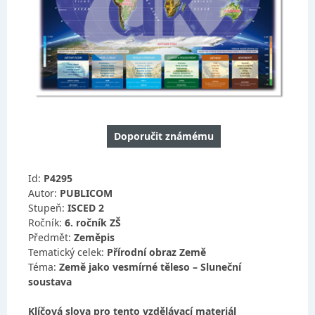
Doporučit známému
Id:
P4295
Autor:
PUBLICOM
Stupeň:
ISCED 2
Ročník:
6. ročník ZŠ
Předmět:
Zeměpis
Tematický celek:
Přírodní obraz Země
Téma:
Země jako vesmírné těleso – Sluneční
soustava
Klíčová slova pro tento vzdělávací materiál