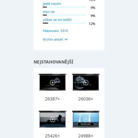
jestě nevím
9%
moc ne
9%
vůbec se mi nelíbí
12%
Hlasovalo: 3310
Archiv anket
NEJSTAHOVANĚJŠÍ
26387×
26036×
25426×
24988×