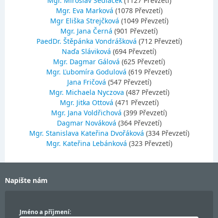
Mgr. Miroslav Sedláček
(1127 Převzetí)
Mgr. Eva Marková
(1078 Převzetí)
Mgr Eliška Strejčková
(1049 Převzetí)
Mgr. Jana Černá
(901 Převzetí)
PaedDr. Štěpánka Vondrášková
(712 Převzetí)
Naďa Sláviková
(694 Převzetí)
Mgr. Dagmar Gálová
(625 Převzetí)
Mgr. Ľubomíra Godulová
(619 Převzetí)
Jana Fričová
(547 Převzetí)
Mgr. Michaela Nyczova
(487 Převzetí)
Mgr. Jitka Ottová
(471 Převzetí)
Mgr. Jana Voldřichová
(399 Převzetí)
Dagmar Nováková
(364 Převzetí)
Mgr. Stanislava Kateřina Dvořáková
(334 Převzetí)
Mgr. Kateřina Lebánková
(323 Převzetí)
Napište nám
Jméno a příjmení: