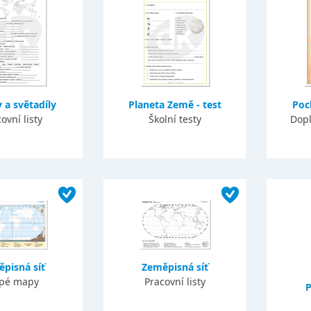
 a světadíly
Planeta Země - test
Poc
ovní listy
Školní testy
Dopl
pisná síť
Zeměpisná síť
epé mapy
Pracovní listy
P