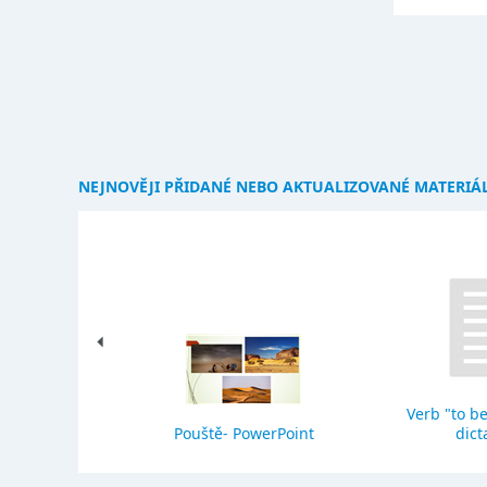
NEJNOVĚJI PŘIDANÉ NEBO AKTUALIZOVANÉ MATERIÁ
Verb "to be
eho stavba
Pouště- PowerPoint
dict