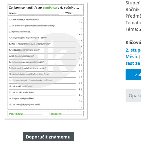
Stupeň
Ročník
Předmě
Tematic
Téma:
Klíčová
2. stup
Měsíc
test z
Zo
Opako
Doporučit známému