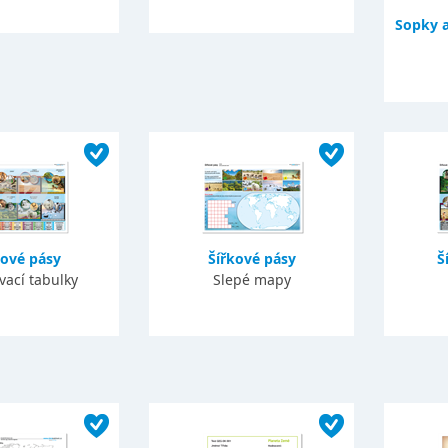
Sopky a
kové pásy
Šířkové pásy
Š
vací tabulky
Slepé mapy