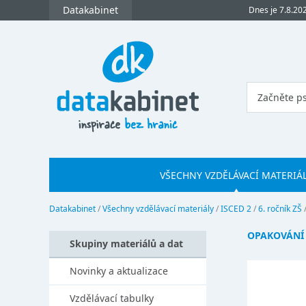
Datakabinet
Dnes je 7.8.20
VŠECHNY VZDĚLÁVACÍ MATERIÁ
Datakabinet
/
Všechny vzdělávací materiály
/
ISCED 2
/
6. ročník ZŠ
OPAKOVÁNÍ 
Skupiny materiálů a dat
Novinky a aktualizace
Vzdělávací tabulky