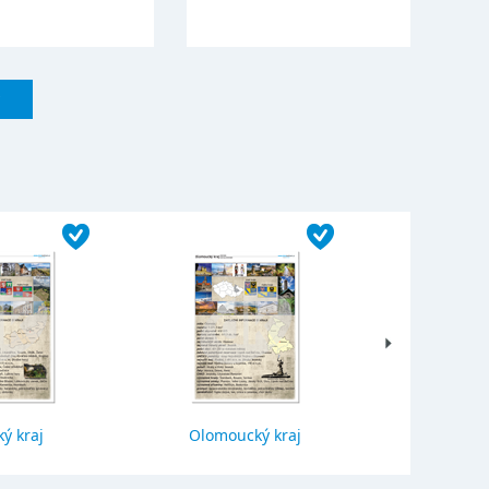
ý kraj
Olomoucký kraj
Jihočes