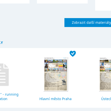
Zobrazit další materiály
LY
" - running
ation
Hlavní město Praha
Ústeck