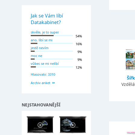
Jak se Vám líbí
Datakabinet?
skvěle, je to super
54%
ano, líbí se mi
16%
jestě nevím
9%
moc ne
9%
vůbec se mi nelíbí
12%
Hlasovalo: 3310
Šíř
Archiv anket
Vzdělá
NEJSTAHOVANĚJŠÍ