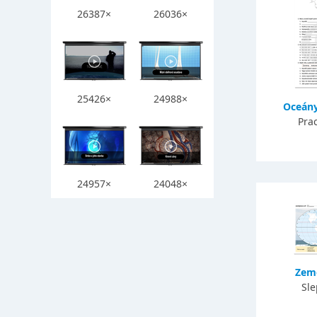
26387×
26036×
25426×
24988×
Oceány
Prac
24957×
24048×
Země
Sl