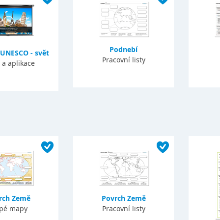
Podnebí
UNESCO - svět
Pracovní listy
 a aplikace
rch Země
Povrch Země
epé mapy
Pracovní listy