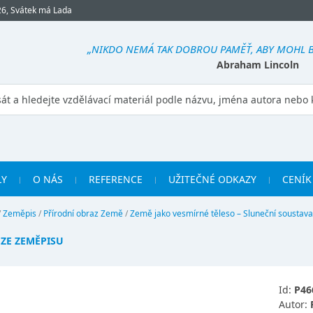
26, Svátek má Lada
„NIKDO NEMÁ TAK DOBROU PAMĚŤ, ABY MOHL 
Abraham Lincoln
LY
O NÁS
REFERENCE
UŽITEČNÉ ODKAZY
CENÍK
/
Zeměpis
/
Přírodní obraz Země
/
Země jako vesmírné těleso – Sluneční soustava
ZE ZEMĚPISU
Id:
P46
Autor: