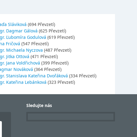
aďa Sláviková
(694 Převzetí)
gr. Dagmar Gálová
(625 Převzetí)
gr. Ľubomíra Godulová
(619 Převzetí)
na Fričová
(547 Převzetí)
gr. Michaela Nyczova
(487 Převzetí)
r. Jitka Ottová
(471 Převzetí)
gr. Jana Voldřichová
(399 Převzetí)
agmar Nováková
(364 Převzetí)
gr. Stanislava Kateřina Dvořáková
(334 Převzetí)
gr. Kateřina Lebánková
(323 Převzetí)
Sledujte nás