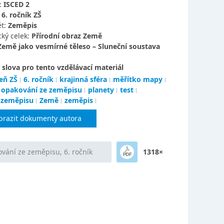
:
ISCED 2
:
6. ročník ZŠ
t:
Zeměpis
ký celek:
Přírodní obraz Země
Země jako vesmírné těleso – Sluneční soustava
 slova pro tento vzdělávací materiál
eň ZŠ
6. ročník
krajinná sféra
měřítko mapy
opakování ze zeměpisu
planety
test
e zeměpisu
Země
zeměpis
brazit dokumenty autora
vání ze zeměpisu, 6. ročník
1318×