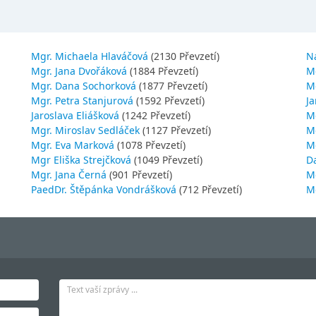
Mgr. Michaela Hlaváčová
(2130 Převzetí)
N
Mgr. Jana Dvořáková
(1884 Převzetí)
M
Mgr. Dana Sochorková
(1877 Převzetí)
M
Mgr. Petra Stanjurová
(1592 Převzetí)
Ja
Jaroslava Eliášková
(1242 Převzetí)
M
Mgr. Miroslav Sedláček
(1127 Převzetí)
Mg
Mgr. Eva Marková
(1078 Převzetí)
M
Mgr Eliška Strejčková
(1049 Převzetí)
D
Mgr. Jana Černá
(901 Převzetí)
M
PaedDr. Štěpánka Vondrášková
(712 Převzetí)
M