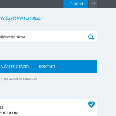
Přihlášení
CZ
BÝT ÚSPĚŠNÝM LHÁŘEM.“
 A ČASTÉ OTÁZKY
KONTAKT
/
Opakování ze zeměpisu
63
PUBLICOM