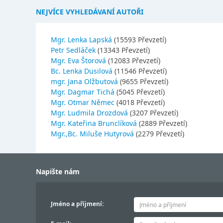
NEJVÍCE VYHLEDÁVANÍ AUTOŘI
Mgr. Lenka Lapská
(15593 Převzetí)
Petr Sedláček
(13343 Převzetí)
Mgr. Eva Štorová
(12083 Převzetí)
Bc. Lenka Dusilová
(11546 Převzetí)
mgr. Jana Olžbutová
(9655 Převzetí)
Mgr. Dagmar Tichá
(5045 Převzetí)
Mgr. Otmar Němec
(4018 Převzetí)
Mgr. Ludmila Drozdová
(3207 Převzetí)
Mgr. Kateřina Brunclíková
(2889 Převzetí)
Mgr.,Bc. Miluše Hutyrová
(2279 Převzetí)
Napište nám
Jméno a příjmení: