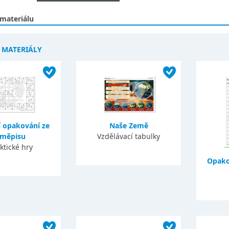
 materiálu
Í MATERIÁLY
í opakování ze
Naše Země
měpisu
Vzdělávací tabulky
ktické hry
Opako