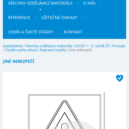
VŠECHNY VZDĚLÁVACÍ MATERIÁLY
O NÁS
REFERENCE
UŽITEČNÉ ODKAZY
CENÍK A ČASTÉ OTÁZKY
KONTAKT
Datakabinet
/
Všechny vzdělávací materiály
/
ISCED 1
/
3. ročník ZŠ
/
Prvouka
/
Člověk a jeho zdraví
/
Dopravní značky
/
Jiné nebezpečí
JINÉ NEBEZPEČÍ