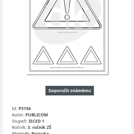
Doporučit známému
Id:
P5156
Autor:
PUBLICOM
Stupeň:
ISCED 1
Ročník:
3. ročník ZŠ
Předmět:
Prvouka