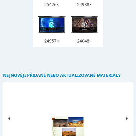
25426×
24988×
24957×
24048×
NEJNOVĚJI PŘIDANÉ NEBO AKTUALIZOVANÉ MATERIÁLY