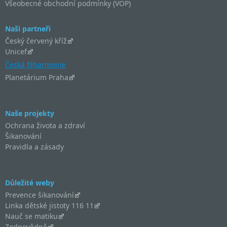
Všeobecné obchodní podmínky (VOP)
Naši partneři
Český červený kříž
Unicef
Česká filharmonie
Planetárium Praha
Naše projekty
Ochrana života a zdraví
Šikanování
Pravidla a zásady
Důležité weby
Prevence šikanování
Linka dětské jistoty 116 11
Nauč se matiku
Zodpovědně