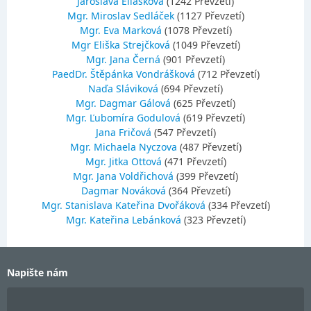
Jaroslava Eliášková
(1242 Převzetí)
Mgr. Miroslav Sedláček
(1127 Převzetí)
Mgr. Eva Marková
(1078 Převzetí)
Mgr Eliška Strejčková
(1049 Převzetí)
Mgr. Jana Černá
(901 Převzetí)
PaedDr. Štěpánka Vondrášková
(712 Převzetí)
Naďa Sláviková
(694 Převzetí)
Mgr. Dagmar Gálová
(625 Převzetí)
Mgr. Ľubomíra Godulová
(619 Převzetí)
Jana Fričová
(547 Převzetí)
Mgr. Michaela Nyczova
(487 Převzetí)
Mgr. Jitka Ottová
(471 Převzetí)
Mgr. Jana Voldřichová
(399 Převzetí)
Dagmar Nováková
(364 Převzetí)
Mgr. Stanislava Kateřina Dvořáková
(334 Převzetí)
Mgr. Kateřina Lebánková
(323 Převzetí)
Napište nám