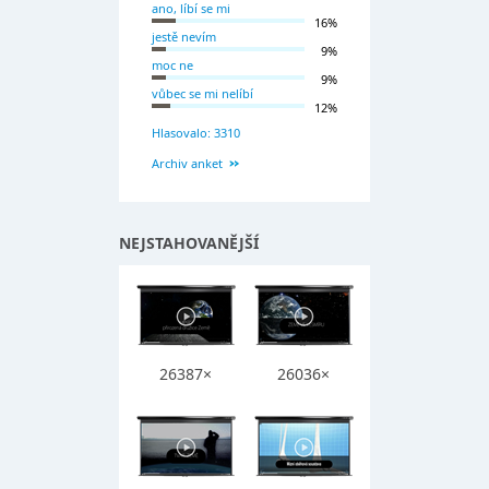
ano, líbí se mi
16%
jestě nevím
9%
moc ne
9%
vůbec se mi nelíbí
12%
Hlasovalo: 3310
Archiv anket
NEJSTAHOVANĚJŠÍ
26387×
26036×