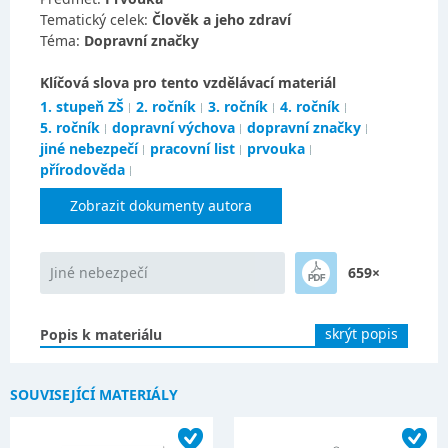
Tematický celek:
Člověk a jeho zdraví
Téma:
Dopravní značky
Klíčová slova pro tento vzdělávací materiál
1. stupeň ZŠ
2. ročník
3. ročník
4. ročník
5. ročník
dopravní výchova
dopravní značky
jiné nebezpečí
pracovní list
prvouka
přírodověda
Zobrazit dokumenty autora
Jiné nebezpečí
659×
skrýt popis
Popis k materiálu
SOUVISEJÍCÍ MATERIÁLY