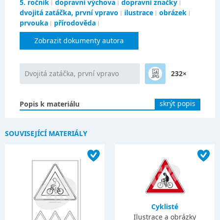
5. ročník
dopravní výchova
dopravní značky
dvojitá zatáčka, první vpravo
ilustrace
obrázek
prvouka
přírodověda
Zobrazit dokumenty autora
Dvojitá zatáčka, první vpravo
232×
skrýt popis
Popis k materiálu
SOUVISEJÍCÍ MATERIÁLY
Cyklisté
Ilustrace a obrázky