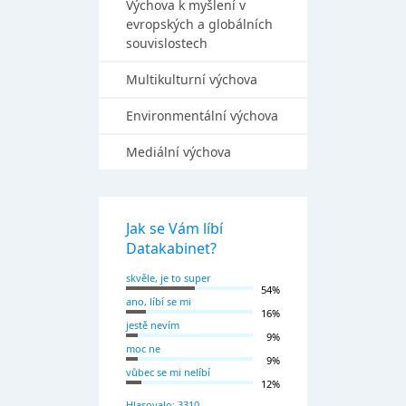
Výchova k myšlení v
evropských a globálních
souvislostech
Multikulturní výchova
Environmentální výchova
Mediální výchova
Jak se Vám líbí
Datakabinet?
skvěle, je to super
54%
ano, líbí se mi
16%
jestě nevím
9%
moc ne
9%
vůbec se mi nelíbí
12%
Hlasovalo: 3310