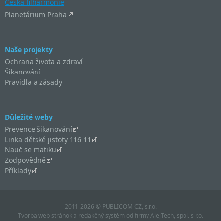
Česká filharmonie
Planetárium Praha
Naše projekty
Ochrana života a zdraví
Šikanování
Pravidla a zásady
Důležité weby
Prevence šikanování
Linka dětské jistoty 116 11
Nauč se matiku
Zodpovědně
Příklady
2011-2026 © PUBLICOM CZ, s.r.o.
Tvorba web stránok
a
redakčný systém
od firmy
AlejTech, spol. s r.o.