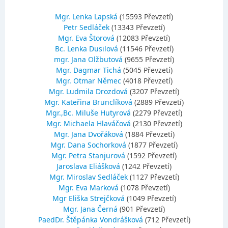
Mgr. Lenka Lapská
(15593 Převzetí)
Petr Sedláček
(13343 Převzetí)
Mgr. Eva Štorová
(12083 Převzetí)
Bc. Lenka Dusilová
(11546 Převzetí)
mgr. Jana Olžbutová
(9655 Převzetí)
Mgr. Dagmar Tichá
(5045 Převzetí)
Mgr. Otmar Němec
(4018 Převzetí)
Mgr. Ludmila Drozdová
(3207 Převzetí)
Mgr. Kateřina Brunclíková
(2889 Převzetí)
Mgr.,Bc. Miluše Hutyrová
(2279 Převzetí)
Mgr. Michaela Hlaváčová
(2130 Převzetí)
Mgr. Jana Dvořáková
(1884 Převzetí)
Mgr. Dana Sochorková
(1877 Převzetí)
Mgr. Petra Stanjurová
(1592 Převzetí)
Jaroslava Eliášková
(1242 Převzetí)
Mgr. Miroslav Sedláček
(1127 Převzetí)
Mgr. Eva Marková
(1078 Převzetí)
Mgr Eliška Strejčková
(1049 Převzetí)
Mgr. Jana Černá
(901 Převzetí)
PaedDr. Štěpánka Vondrášková
(712 Převzetí)