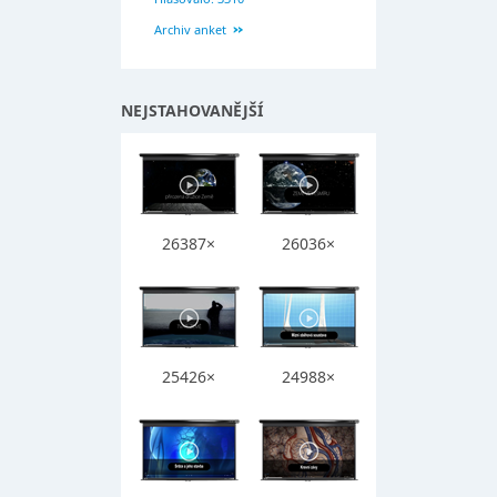
Archiv anket
NEJSTAHOVANĚJŠÍ
26387×
26036×
25426×
24988×