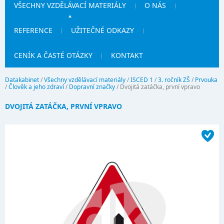
VŠECHNY VZDĚLÁVACÍ MATERIÁLY
O NÁS
REFERENCE
UŽITEČNÉ ODKAZY
CENÍK A ČASTÉ OTÁZKY
KONTAKT
Datakabinet
/
Všechny vzdělávací materiály
/
ISCED 1
/
3. ročník ZŠ
/
Prvouka
/
Člověk a jeho zdraví
/
Dopravní značky
/
Dvojitá zatáčka, první vpravo
DVOJITÁ ZATÁČKA, PRVNÍ VPRAVO