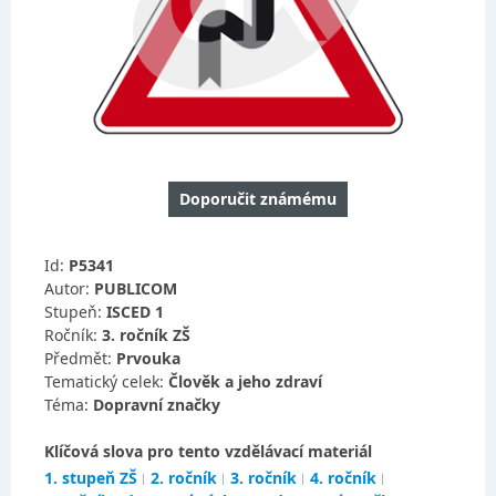
Doporučit známému
Id:
P5341
Autor:
PUBLICOM
Stupeň:
ISCED 1
Ročník:
3. ročník ZŠ
Předmět:
Prvouka
Tematický celek:
Člověk a jeho zdraví
Téma:
Dopravní značky
Klíčová slova pro tento vzdělávací materiál
1. stupeň ZŠ
2. ročník
3. ročník
4. ročník