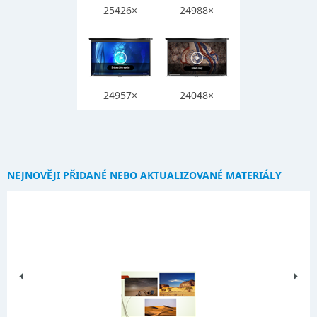
25426×
24988×
24957×
24048×
NEJNOVĚJI PŘIDANÉ NEBO AKTUALIZOVANÉ MATERIÁLY