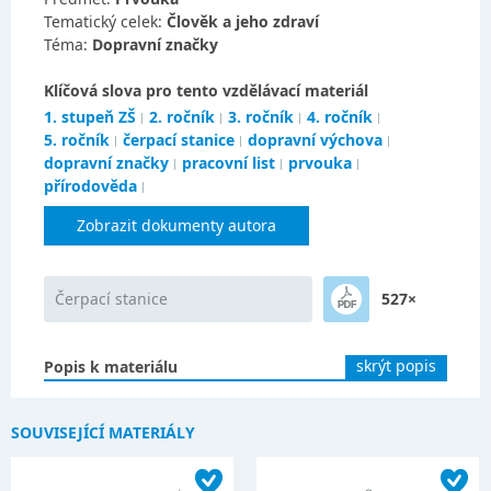
Tematický celek:
Člověk a jeho zdraví
Téma:
Dopravní značky
Klíčová slova pro tento vzdělávací materiál
1. stupeň ZŠ
2. ročník
3. ročník
4. ročník
5. ročník
čerpací stanice
dopravní výchova
dopravní značky
pracovní list
prvouka
přírodověda
Zobrazit dokumenty autora
Čerpací stanice
527×
skrýt popis
Popis k materiálu
SOUVISEJÍCÍ MATERIÁLY