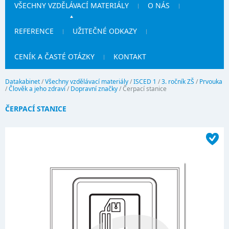
VŠECHNY VZDĚLÁVACÍ MATERIÁLY
O NÁS
REFERENCE
UŽITEČNÉ ODKAZY
CENÍK A ČASTÉ OTÁZKY
KONTAKT
Datakabinet
/
Všechny vzdělávací materiály
/
ISCED 1
/
3. ročník ZŠ
/
Prvouka
/
Člověk a jeho zdraví
/
Dopravní značky
/
Čerpací stanice
ČERPACÍ STANICE