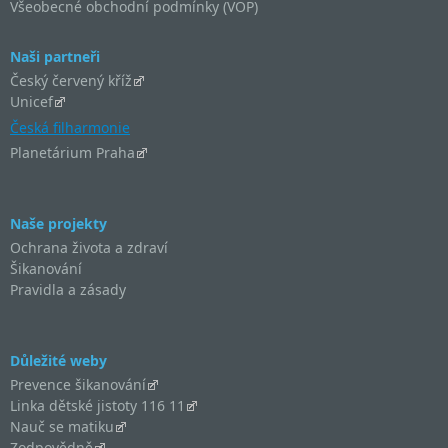
Všeobecné obchodní podmínky (VOP)
Naši partneři
Český červený kříž
Unicef
Česká filharmonie
Planetárium Praha
Naše projekty
Ochrana života a zdraví
Šikanování
Pravidla a zásady
Důležité weby
Prevence šikanování
Linka dětské jistoty 116 11
Nauč se matiku
Zodpovědně