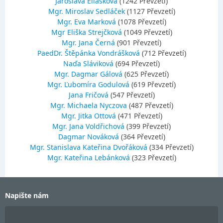
Jaroslava Eliášková
(1242 Převzetí)
Mgr. Miroslav Sedláček
(1127 Převzetí)
Mgr. Eva Marková
(1078 Převzetí)
Mgr Eliška Strejčková
(1049 Převzetí)
Mgr. Jana Černá
(901 Převzetí)
PaedDr. Štěpánka Vondrášková
(712 Převzetí)
Naďa Sláviková
(694 Převzetí)
Mgr. Dagmar Gálová
(625 Převzetí)
Mgr. Ľubomíra Godulová
(619 Převzetí)
Jana Fričová
(547 Převzetí)
Mgr. Michaela Nyczova
(487 Převzetí)
Mgr. Jitka Ottová
(471 Převzetí)
Mgr. Jana Voldřichová
(399 Převzetí)
Dagmar Nováková
(364 Převzetí)
Mgr. Stanislava Kateřina Dvořáková
(334 Převzetí)
Mgr. Kateřina Lebánková
(323 Převzetí)
Napište nám