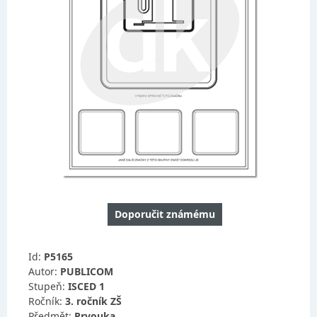
Doporučit známému
Id:
P5165
Autor:
PUBLICOM
Stupeň:
ISCED 1
Ročník:
3. ročník ZŠ
Předmět:
Prvouka