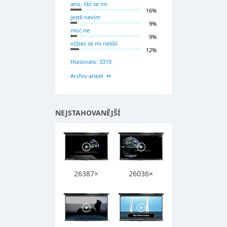
ano, líbí se mi
16%
jestě nevím
9%
moc ne
9%
vůbec se mi nelíbí
12%
Hlasovalo: 3310
Archiv anket
NEJSTAHOVANĚJŠÍ
26387×
26036×