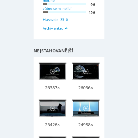
moc ne
9%
vůbec se mi nelíbí
12%
Hlasovalo: 3310
Archiv anket
NEJSTAHOVANĚJŠÍ
26387×
26036×
25426×
24988×