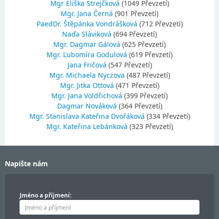
Mgr Eliška Strejčková
(1049 Převzetí)
Mgr. Jana Černá
(901 Převzetí)
PaedDr. Štěpánka Vondrášková
(712 Převzetí)
Naďa Sláviková
(694 Převzetí)
Mgr. Dagmar Gálová
(625 Převzetí)
Mgr. Ľubomíra Godulová
(619 Převzetí)
Jana Fričová
(547 Převzetí)
Mgr. Michaela Nyczova
(487 Převzetí)
Mgr. Jitka Ottová
(471 Převzetí)
Mgr. Jana Voldřichová
(399 Převzetí)
Dagmar Nováková
(364 Převzetí)
Mgr. Stanislava Kateřina Dvořáková
(334 Převzetí)
Mgr. Kateřina Lebánková
(323 Převzetí)
Napište nám
Jméno a příjmení: