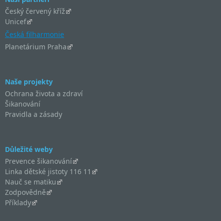
Český červený kříž
Unicef
Česká filharmonie
Planetárium Praha
Naše projekty
Ochrana života a zdraví
Šikanování
Pravidla a zásady
Důležité weby
Prevence šikanování
Linka dětské jistoty 116 11
Nauč se matiku
Zodpovědně
Příklady