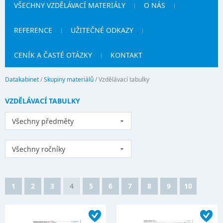
VŠECHNY VZDĚLÁVACÍ MATERIÁLY
O NÁS
REFERENCE
UŽITEČNÉ ODKAZY
CENÍK A ČASTÉ OTÁZKY
KONTAKT
Datakabinet
/
Skupiny materiálů
/
Vzdělávací tabulky
VZDĚLÁVACÍ TABULKY
Všechny předměty
Všechny ročníky
1
2
3
4
5
6
7
8
9
10