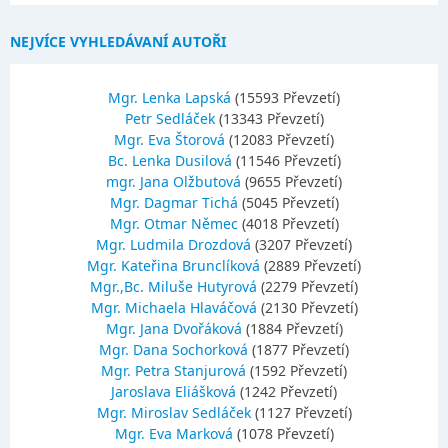
NEJVÍCE VYHLEDÁVANÍ AUTOŘI
Mgr. Lenka Lapská
(15593 Převzetí)
Petr Sedláček
(13343 Převzetí)
Mgr. Eva Štorová
(12083 Převzetí)
Bc. Lenka Dusilová
(11546 Převzetí)
mgr. Jana Olžbutová
(9655 Převzetí)
Mgr. Dagmar Tichá
(5045 Převzetí)
Mgr. Otmar Němec
(4018 Převzetí)
Mgr. Ludmila Drozdová
(3207 Převzetí)
Mgr. Kateřina Brunclíková
(2889 Převzetí)
Mgr.,Bc. Miluše Hutyrová
(2279 Převzetí)
Mgr. Michaela Hlaváčová
(2130 Převzetí)
Mgr. Jana Dvořáková
(1884 Převzetí)
Mgr. Dana Sochorková
(1877 Převzetí)
Mgr. Petra Stanjurová
(1592 Převzetí)
Jaroslava Eliášková
(1242 Převzetí)
Mgr. Miroslav Sedláček
(1127 Převzetí)
Mgr. Eva Marková
(1078 Převzetí)