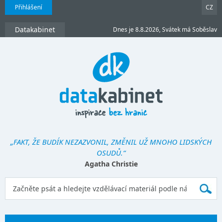
Přihlášení
CZ
Datakabinet
Dnes je 8.8.2026, Svátek má Soběslav
„FAKT, ŽE BUDÍK NEZAZVONIL, ZMĚNIL UŽ MNOHO LIDSKÝCH
OSUDŮ.“
Agatha Christie