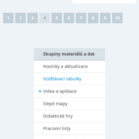
1
2
3
4
5
6
7
8
9
10
Skupiny materiálů a dat
Novinky a aktualizace
Vzdělávací tabulky
Videa a aplikace
Slepé mapy
Didaktické hry
Pracovní listy