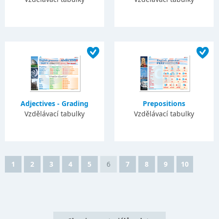
Adjectives - Grading
Prepositions
Vzdělávací tabulky
Vzdělávací tabulky
1
2
3
4
5
6
7
8
9
10