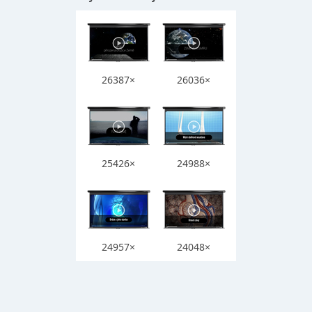
26387×
26036×
25426×
24988×
24957×
24048×