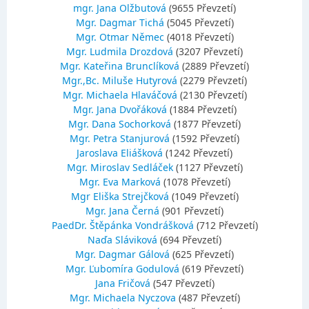
mgr. Jana Olžbutová
(9655 Převzetí)
Mgr. Dagmar Tichá
(5045 Převzetí)
Mgr. Otmar Němec
(4018 Převzetí)
Mgr. Ludmila Drozdová
(3207 Převzetí)
Mgr. Kateřina Brunclíková
(2889 Převzetí)
Mgr.,Bc. Miluše Hutyrová
(2279 Převzetí)
Mgr. Michaela Hlaváčová
(2130 Převzetí)
Mgr. Jana Dvořáková
(1884 Převzetí)
Mgr. Dana Sochorková
(1877 Převzetí)
Mgr. Petra Stanjurová
(1592 Převzetí)
Jaroslava Eliášková
(1242 Převzetí)
Mgr. Miroslav Sedláček
(1127 Převzetí)
Mgr. Eva Marková
(1078 Převzetí)
Mgr Eliška Strejčková
(1049 Převzetí)
Mgr. Jana Černá
(901 Převzetí)
PaedDr. Štěpánka Vondrášková
(712 Převzetí)
Naďa Sláviková
(694 Převzetí)
Mgr. Dagmar Gálová
(625 Převzetí)
Mgr. Ľubomíra Godulová
(619 Převzetí)
Jana Fričová
(547 Převzetí)
Mgr. Michaela Nyczova
(487 Převzetí)