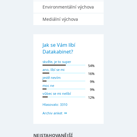
Environmentální výchova
Mediální výchova
Jak se Vám líbí
Datakabinet?
skvěle, je to super
54%
ano, líbí se mi
16%
jestě nevím
9%
moc ne
9%
vůbec se mi nelíbí
12%
Hlasovalo: 3310
Archiv anket
NEJSTAHOVANĚJŠÍ