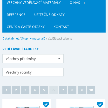
VŠECHNY VZDĚLÁVACÍ MATERIÁLY
O NÁS
REFERENCE
UŽITEČNÉ ODKAZY
CENÍK A ČASTÉ OTÁZKY
KONTAKT
Datakabinet
/
Skupiny materiálů
/
Vzdělávací tabulky
VZDĚLÁVACÍ TABULKY
Všechny předměty
Všechny ročníky
1
2
3
4
5
6
7
8
9
10