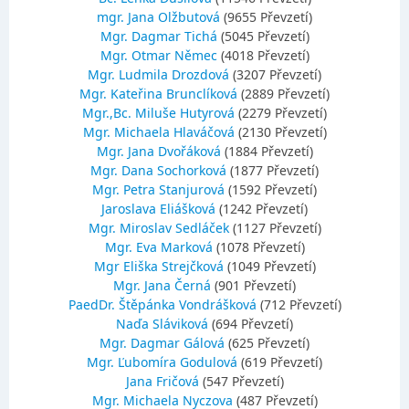
mgr. Jana Olžbutová
(9655 Převzetí)
Mgr. Dagmar Tichá
(5045 Převzetí)
Mgr. Otmar Němec
(4018 Převzetí)
Mgr. Ludmila Drozdová
(3207 Převzetí)
Mgr. Kateřina Brunclíková
(2889 Převzetí)
Mgr.,Bc. Miluše Hutyrová
(2279 Převzetí)
Mgr. Michaela Hlaváčová
(2130 Převzetí)
Mgr. Jana Dvořáková
(1884 Převzetí)
Mgr. Dana Sochorková
(1877 Převzetí)
Mgr. Petra Stanjurová
(1592 Převzetí)
Jaroslava Eliášková
(1242 Převzetí)
Mgr. Miroslav Sedláček
(1127 Převzetí)
Mgr. Eva Marková
(1078 Převzetí)
Mgr Eliška Strejčková
(1049 Převzetí)
Mgr. Jana Černá
(901 Převzetí)
PaedDr. Štěpánka Vondrášková
(712 Převzetí)
Naďa Sláviková
(694 Převzetí)
Mgr. Dagmar Gálová
(625 Převzetí)
Mgr. Ľubomíra Godulová
(619 Převzetí)
Jana Fričová
(547 Převzetí)
Mgr. Michaela Nyczova
(487 Převzetí)