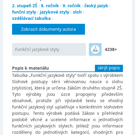
2. stupeň ZŠ
8. ročník
9. ročník
český jazyk
funční styly
jazykové styly
sloh
vzdělávací tabulka
Zobrazit dokumenty autora
Funkční jazykové styly
4238×
skrýt popis
Popis k materiálu
Tabulka „Funkční jazykové styly“ tvoří spolu s výrobkem
Slohové postupy sérii věnovanou nauce o slohu
(stylistice), která je určena žákům druhého stupně ZŠ.
Tyto výrobky jsou úzce propojeny především
obsahově, protože při výstavbě textu se vhodný
funkční jazykový styl uplatňuje v konkrétním slohovém
postupu. Tento výrobek podává žákovi v přehledné
podobě věcné a ucelené informace o jednotlivých
funkčních jazykových stylech. Jelikož jsou informace
rozděleny do jednotlivých kategorií, shodných pro