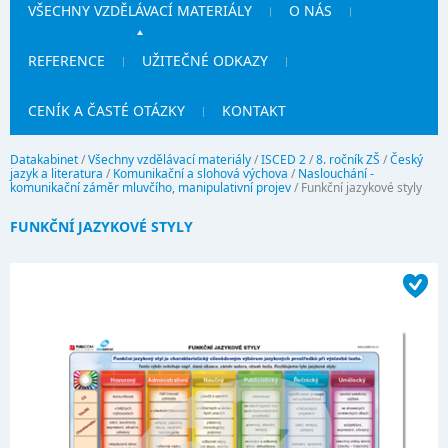
VŠECHNY VZDĚLÁVACÍ MATERIÁLY
O NÁS
REFERENCE
UŽITEČNÉ ODKAZY
CENÍK A ČASTÉ OTÁZKY
KONTAKT
Datakabinet
/
Všechny vzdělávací materiály
/
ISCED 2
/
8. ročník ZŠ
/
Český
jazyk a literatura
/
Komunikační a slohová výchova
/
Naslouchání -
komunikační záměr mluvčího, manipulativní projev
/
Funkční jazykové styly
FUNKČNÍ JAZYKOVÉ STYLY