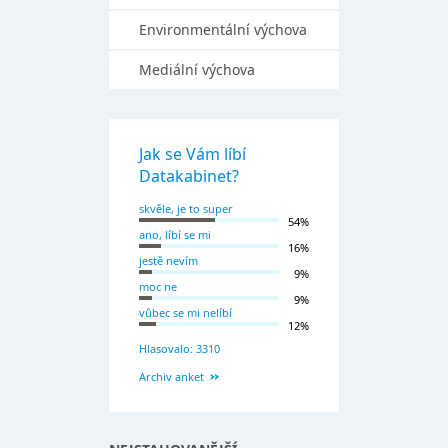
Environmentální výchova
Mediální výchova
Jak se Vám líbí
Datakabinet?
skvěle, je to super
54%
ano, líbí se mi
16%
jestě nevím
9%
moc ne
9%
vůbec se mi nelíbí
12%
Hlasovalo: 3310
Archiv anket