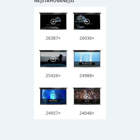
NEJSTAHOVANĚJŠÍ
26387×
26036×
25426×
24988×
24957×
24048×