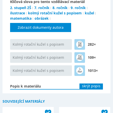
Klíčová slova pro tento vzdělávací materiál
2. stupeň ZŠ
7. ročník
8. ročník
9. ročník
ilustrace
kolmý rotační kužel s popisem
kužel
matematika
obrázek
Zobrazit dokumenty autora
Kolmý rotační kužel s popisem
282×
Kolmý rotační kužel s popisem
109×
Kolmý rotační kužel s popisem
1013×
skrýt popis
Popis k materiálu
SOUVISEJÍCÍ MATERIÁLY