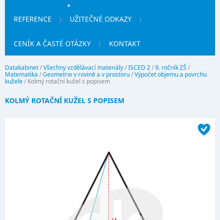
REFERENCE
UŽITEČNÉ ODKAZY
CENÍK A ČASTÉ OTÁZKY
KONTAKT
Datakabinet
/
Všechny vzdělávací materiály
/
ISCED 2
/
9. ročník ZŠ
/
Matematika
/
Geometrie v rovině a v prostoru
/
Výpočet objemu a povrchu
kužele
/
Kolmý rotační kužel s popisem
KOLMÝ ROTAČNÍ KUŽEL S POPISEM