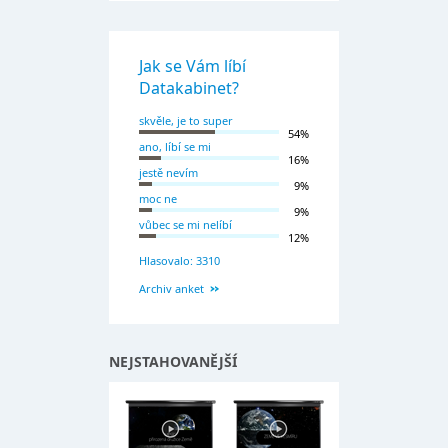
Jak se Vám líbí
Datakabinet?
skvěle, je to super
54%
ano, líbí se mi
16%
jestě nevím
9%
moc ne
9%
vůbec se mi nelíbí
12%
Hlasovalo: 3310
Archiv anket
NEJSTAHOVANĚJŠÍ