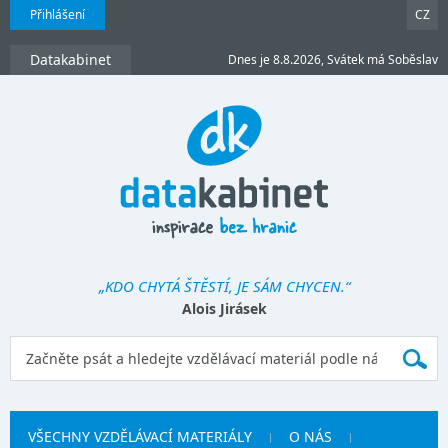
Přihlášení
CZ
Datakabinet
Dnes je 8.8.2026, Svátek má Soběslav
„KDO CHYTÁ ŠTĚSTÍ, JE SÁM CHYCEN.“
Alois Jirásek
VŠECHNY VZDĚLÁVACÍ MATERIÁLY
O NÁS