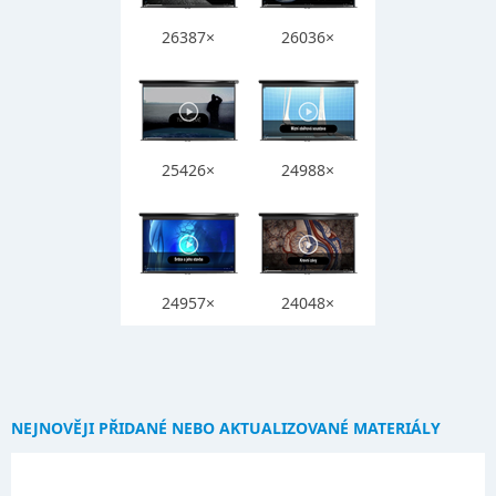
26387×
26036×
25426×
24988×
24957×
24048×
NEJNOVĚJI PŘIDANÉ NEBO AKTUALIZOVANÉ MATERIÁLY