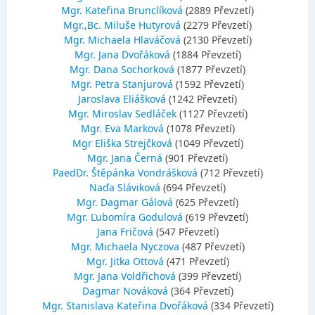
Mgr. Kateřina Brunclíková
(2889 Převzetí)
Mgr.,Bc. Miluše Hutyrová
(2279 Převzetí)
Mgr. Michaela Hlaváčová
(2130 Převzetí)
Mgr. Jana Dvořáková
(1884 Převzetí)
Mgr. Dana Sochorková
(1877 Převzetí)
Mgr. Petra Stanjurová
(1592 Převzetí)
Jaroslava Eliášková
(1242 Převzetí)
Mgr. Miroslav Sedláček
(1127 Převzetí)
Mgr. Eva Marková
(1078 Převzetí)
Mgr Eliška Strejčková
(1049 Převzetí)
Mgr. Jana Černá
(901 Převzetí)
PaedDr. Štěpánka Vondrášková
(712 Převzetí)
Naďa Sláviková
(694 Převzetí)
Mgr. Dagmar Gálová
(625 Převzetí)
Mgr. Ľubomíra Godulová
(619 Převzetí)
Jana Fričová
(547 Převzetí)
Mgr. Michaela Nyczova
(487 Převzetí)
Mgr. Jitka Ottová
(471 Převzetí)
Mgr. Jana Voldřichová
(399 Převzetí)
Dagmar Nováková
(364 Převzetí)
Mgr. Stanislava Kateřina Dvořáková
(334 Převzetí)