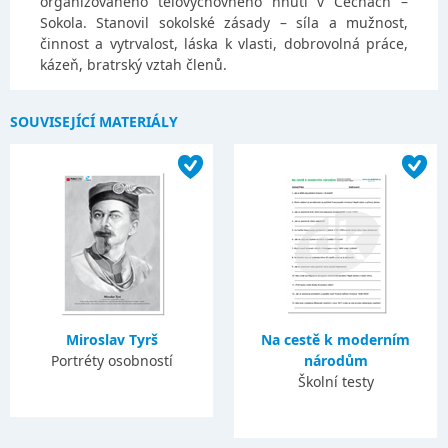
organizovaného tělovýchovného hnutí v Čechách –
Sokola. Stanovil sokolské zásady – síla a mužnost,
činnost a vytrvalost, láska k vlasti, dobrovolná práce,
kázeň, bratrský vztah členů.
SOUVISEJÍCÍ MATERIÁLY
Miroslav Tyrš
Na cestě k moderním
Portréty osobností
národům
Školní testy