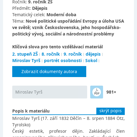
Ročník:
9. ročník ZŠ
Předmět:
Dějepis
Tematický celek:
Moderní doba
Téma:
Nové politické uspořádání Evropy a úloha USA
ve světě; vznik Československa, jeho hospodářsko-
politický vývoj, sociální a národnostní problémy
Klíčová slova pro tento vzdělávací materiál
2. stupeň ZŠ
8. ročník
9. ročník
dějepis
Miroslav Tyrš
portrét osobnosti
Sokol
Zobrazit dokumenty autora
Miroslav Tyrš
981×
skrýt popis
Popis k materiálu
Miroslav Tyrš (17. září 1832 Děčín – 8. srpen 1884 Ötz,
Tyrolsko)
Český estetik, profesor dějin. Zakládající člen