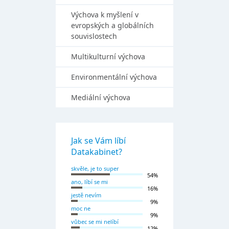
Výchova k myšlení v
evropských a globálních
souvislostech
Multikulturní výchova
Environmentální výchova
Mediální výchova
Jak se Vám líbí
Datakabinet?
skvěle, je to super
54%
ano, líbí se mi
16%
jestě nevím
9%
moc ne
9%
vůbec se mi nelíbí
12%