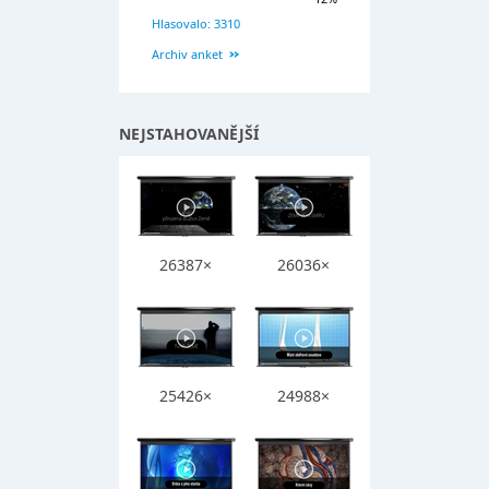
Hlasovalo: 3310
Archiv anket
NEJSTAHOVANĚJŠÍ
26387×
26036×
25426×
24988×