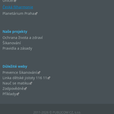
Unicef
Česká filharmonie
Planetárium Praha
Naše projekty
Ochrana života a zdraví
Šikanování
Pravidla a zásady
Důležité weby
Prevence šikanování
Linka dětské jistoty 116 11
Nauč se matiku
Zodpovědně
Příklady
2011-2026 © PUBLICOM CZ, s.r.o.