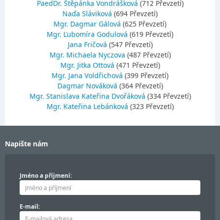
PaedDr. Štěpánka Vondrášková
(712 Převzetí)
Naďa Sláviková
(694 Převzetí)
Mgr. Dagmar Gálová
(625 Převzetí)
Mgr. Ľubomíra Godulová
(619 Převzetí)
Jana Fričová
(547 Převzetí)
Mgr. Michaela Nyczova
(487 Převzetí)
Mgr. Jitka Ottová
(471 Převzetí)
Mgr. Jana Voldřichová
(399 Převzetí)
Dagmar Nováková
(364 Převzetí)
Mgr. Stanislava Kateřina Dvořáková
(334 Převzetí)
Mgr. Kateřina Lebánková
(323 Převzetí)
Napište nám
Jméno a příjmení:
E-mail: