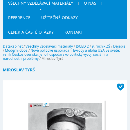
VŠECHNY VZDĚLÁVACÍ MATERIÁLY
O NÁS
REFERENCE
UŽITEČNÉ ODKAZY
CENÍK A ČASTÉ OTÁZKY
KONTAKT
Datakabinet
/
Všechny vzdělávací materiály
/
ISCED 2
/
9. ročník ZŠ
/
Dějepis
/
Moderní doba
/
Nové politické uspořádání Evropy a úloha USA ve světě;
vznik Československa, jeho hospodářsko-politický vývoj, sociální a
národnostní problémy
/
Miroslav Tyrš
MIROSLAV TYRŠ