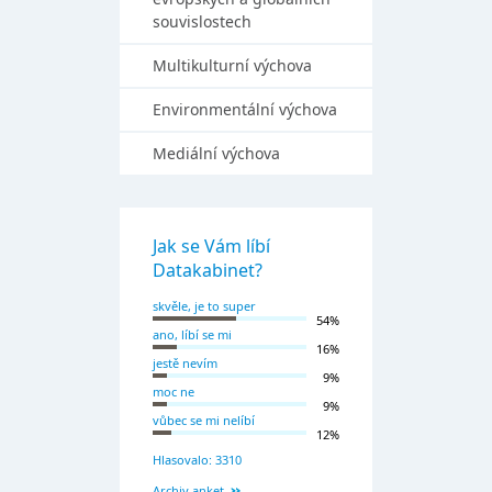
souvislostech
Multikulturní výchova
Environmentální výchova
Mediální výchova
Jak se Vám líbí
Datakabinet?
skvěle, je to super
54%
ano, líbí se mi
16%
jestě nevím
9%
moc ne
9%
vůbec se mi nelíbí
12%
Hlasovalo: 3310
Archiv anket