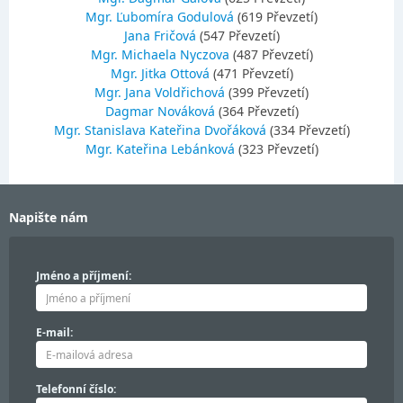
Mgr. Ľubomíra Godulová
(619 Převzetí)
Jana Fričová
(547 Převzetí)
Mgr. Michaela Nyczova
(487 Převzetí)
Mgr. Jitka Ottová
(471 Převzetí)
Mgr. Jana Voldřichová
(399 Převzetí)
Dagmar Nováková
(364 Převzetí)
Mgr. Stanislava Kateřina Dvořáková
(334 Převzetí)
Mgr. Kateřina Lebánková
(323 Převzetí)
Napište nám
Jméno a příjmení:
E-mail:
Telefonní číslo: