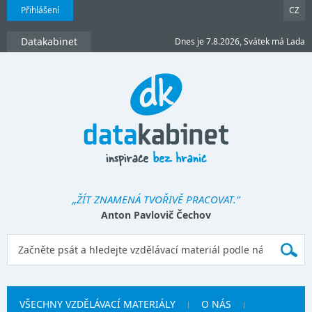
Přihlášení
CZ
Datakabinet
Dnes je 7.8.2026, Svátek má Lada
„ŽÍT ZNAMENÁ TVOŘIVĚ PRACOVAT.“
Anton Pavlovič Čechov
VŠECHNY VZDĚLÁVACÍ MATERIÁLY
O NÁS