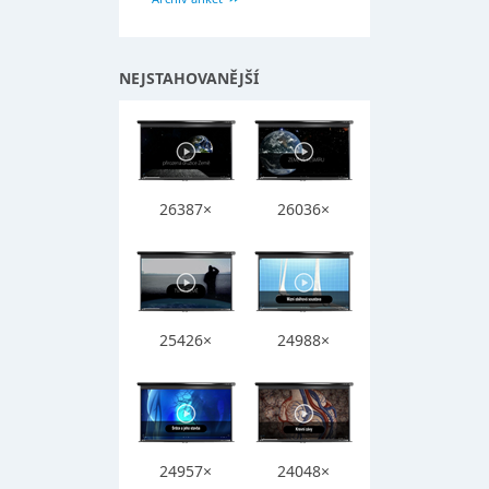
NEJSTAHOVANĚJŠÍ
26387×
26036×
25426×
24988×
24957×
24048×