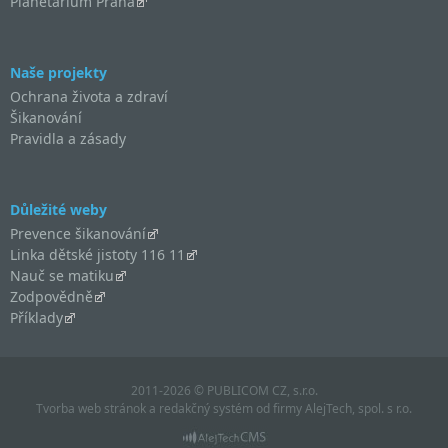
Planetárium Praha
Naše projekty
Ochrana života a zdraví
Šikanování
Pravidla a zásady
Důležité weby
Prevence šikanování
Linka dětské jistoty 116 11
Nauč se matiku
Zodpovědně
Příklady
2011-2026 © PUBLICOM CZ, s.r.o.
Tvorba web stránok
a
redakčný systém
od firmy
AlejTech, spol. s r.o.