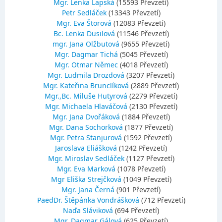
Mgr. Lenka Lapská
(15593 Převzetí)
Petr Sedláček
(13343 Převzetí)
Mgr. Eva Štorová
(12083 Převzetí)
Bc. Lenka Dusilová
(11546 Převzetí)
mgr. Jana Olžbutová
(9655 Převzetí)
Mgr. Dagmar Tichá
(5045 Převzetí)
Mgr. Otmar Němec
(4018 Převzetí)
Mgr. Ludmila Drozdová
(3207 Převzetí)
Mgr. Kateřina Brunclíková
(2889 Převzetí)
Mgr.,Bc. Miluše Hutyrová
(2279 Převzetí)
Mgr. Michaela Hlaváčová
(2130 Převzetí)
Mgr. Jana Dvořáková
(1884 Převzetí)
Mgr. Dana Sochorková
(1877 Převzetí)
Mgr. Petra Stanjurová
(1592 Převzetí)
Jaroslava Eliášková
(1242 Převzetí)
Mgr. Miroslav Sedláček
(1127 Převzetí)
Mgr. Eva Marková
(1078 Převzetí)
Mgr Eliška Strejčková
(1049 Převzetí)
Mgr. Jana Černá
(901 Převzetí)
PaedDr. Štěpánka Vondrášková
(712 Převzetí)
Naďa Sláviková
(694 Převzetí)
Mgr. Dagmar Gálová
(625 Převzetí)