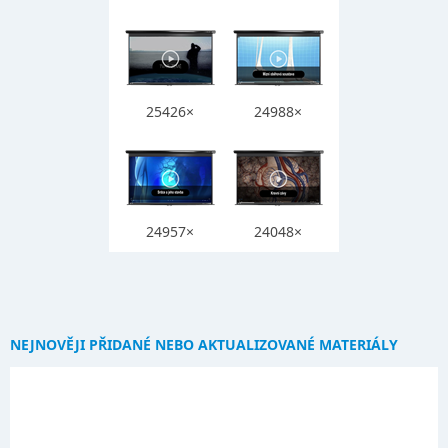
25426×
24988×
24957×
24048×
NEJNOVĚJI PŘIDANÉ NEBO AKTUALIZOVANÉ MATERIÁLY