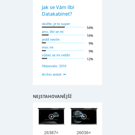
Jak se Vám líbí
Datakabinet?
skvěle, je to super
54%
ano, líbí se mi
16%
jestě nevím
9%
moc ne
9%
vůbec se mi nelíbí
12%
Hlasovalo: 3310
Archiv anket
NEJSTAHOVANĚJŠÍ
26387×
26036×