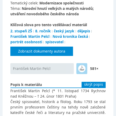
Tematický celek:
Modernizace společnosti
Téma:
Národní hnutí velkých a malých národů;
utváření novodobého českého národa
Klíčová slova pro tento vzdělávací materiál
2. stupeň ZŠ
8. ročník
český jazyk
dějepis
František Martin Pelcl
Nová kronika česká
portrét osobnosti
spisovatel
Zobrazit dokumenty autora
František Martin Pelcl
581×
skrýt popis
Popis k materiálu
František Martin Pelcl (* 11. listopad 1734 Rychnov
nad Kněžnou – † 24. únor 1801 Praha)
Český spisovatel, historik a filolog. Roku 1793 se stal
prvním profesorem češtiny na tehdy nově založené
katedře české řeči a literatury na pražské univerzitě.