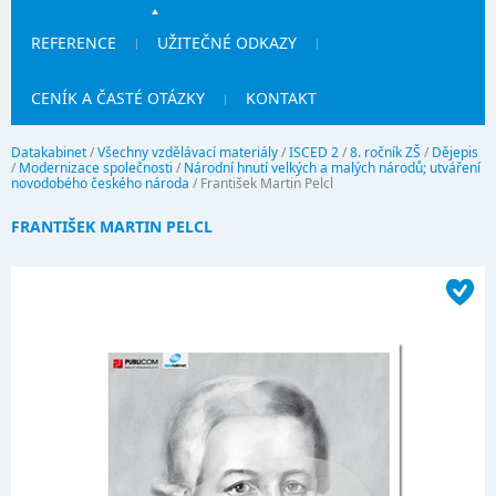
REFERENCE
UŽITEČNÉ ODKAZY
CENÍK A ČASTÉ OTÁZKY
KONTAKT
Datakabinet
/
Všechny vzdělávací materiály
/
ISCED 2
/
8. ročník ZŠ
/
Dějepis
/
Modernizace společnosti
/
Národní hnutí velkých a malých národů; utváření
novodobého českého národa
/
František Martin Pelcl
FRANTIŠEK MARTIN PELCL