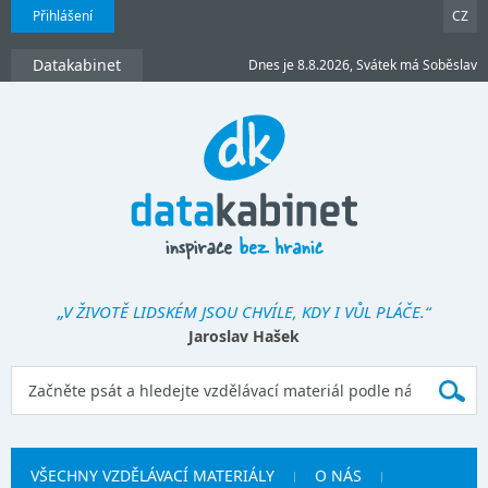
Přihlášení
CZ
Datakabinet
Dnes je 8.8.2026, Svátek má Soběslav
„V ŽIVOTĚ LIDSKÉM JSOU CHVÍLE, KDY I VŮL PLÁČE.“
Jaroslav Hašek
VŠECHNY VZDĚLÁVACÍ MATERIÁLY
O NÁS