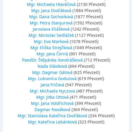
Mgr. Michaela Hlaváčová
(2130 Převzetí)
Mgr. Jana Dvořáková
(1884 Převzetí)
Mgr. Dana Sochorková
(1877 Převzetí)
Mgr. Petra Stanjurová
(1592 Převzetí)
Jaroslava Eliášková
(1242 Převzetí)
Mgr. Miroslav Sedláček
(1127 Převzetí)
Mgr. Eva Marková
(1078 Převzetí)
Mgr Eliška Strejčková
(1049 Převzetí)
Mgr. Jana Černá
(901 Převzetí)
PaedDr. Štěpánka Vondrášková
(712 Převzetí)
Naďa Sláviková
(694 Převzetí)
Mgr. Dagmar Gálová
(625 Převzetí)
Mgr. Ľubomíra Godulová
(619 Převzetí)
Jana Fričová
(547 Převzetí)
Mgr. Michaela Nyczova
(487 Převzetí)
Mgr. Jitka Ottová
(471 Převzetí)
Mgr. Jana Voldřichová
(399 Převzetí)
Dagmar Nováková
(364 Převzetí)
Mgr. Stanislava Kateřina Dvořáková
(334 Převzetí)
Mgr. Kateřina Lebánková
(323 Převzetí)