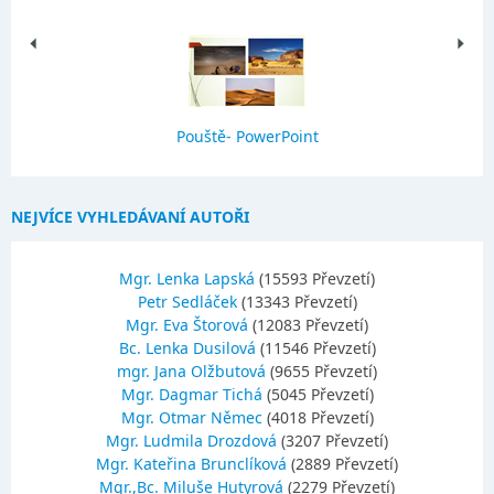
Pouště- PowerPoint
NEJVÍCE VYHLEDÁVANÍ AUTOŘI
Mgr. Lenka Lapská
(15593 Převzetí)
Petr Sedláček
(13343 Převzetí)
Mgr. Eva Štorová
(12083 Převzetí)
Bc. Lenka Dusilová
(11546 Převzetí)
mgr. Jana Olžbutová
(9655 Převzetí)
Mgr. Dagmar Tichá
(5045 Převzetí)
Mgr. Otmar Němec
(4018 Převzetí)
Mgr. Ludmila Drozdová
(3207 Převzetí)
Mgr. Kateřina Brunclíková
(2889 Převzetí)
Mgr.,Bc. Miluše Hutyrová
(2279 Převzetí)