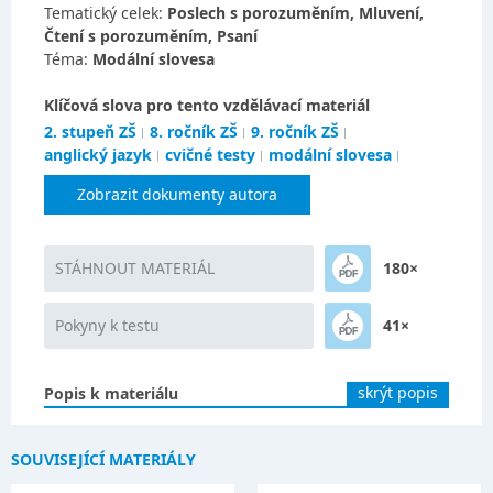
Tematický celek:
Poslech s porozuměním, Mluvení,
Čtení s porozuměním, Psaní
Téma:
Modální slovesa
Klíčová slova pro tento vzdělávací materiál
2. stupeň ZŠ
8. ročník ZŠ
9. ročník ZŠ
anglický jazyk
cvičné testy
modální slovesa
Zobrazit dokumenty autora
STÁHNOUT MATERIÁL
180×
Pokyny k testu
41×
skrýt popis
Popis k materiálu
SOUVISEJÍCÍ MATERIÁLY