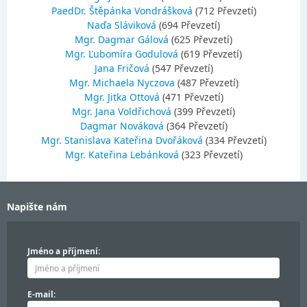
PaedDr. Štěpánka Vondrášková
(712 Převzetí)
Naďa Sláviková
(694 Převzetí)
Mgr. Dagmar Gálová
(625 Převzetí)
Mgr. Ľubomíra Godulová
(619 Převzetí)
Jana Fričová
(547 Převzetí)
Mgr. Michaela Nyczova
(487 Převzetí)
Mgr. Jitka Ottová
(471 Převzetí)
Mgr. Jana Voldřichová
(399 Převzetí)
Dagmar Nováková
(364 Převzetí)
Mgr. Stanislava Kateřina Dvořáková
(334 Převzetí)
Mgr. Kateřina Lebánková
(323 Převzetí)
Napište nám
Jméno a příjmení:
E-mail: