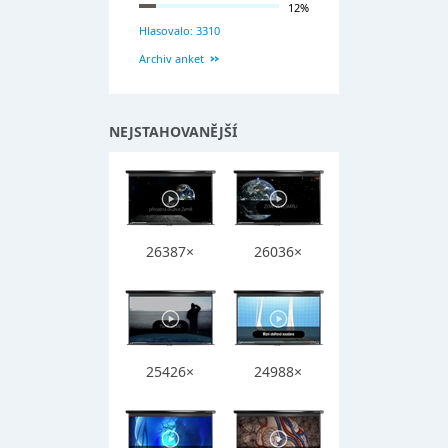
12%
Hlasovalo: 3310
Archiv anket
NEJSTAHOVANĚJŠÍ
26387×
26036×
25426×
24988×