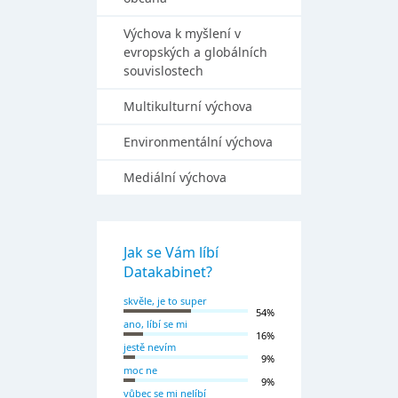
Výchova k myšlení v
evropských a globálních
souvislostech
Multikulturní výchova
Environmentální výchova
Mediální výchova
Jak se Vám líbí
Datakabinet?
skvěle, je to super
54%
ano, líbí se mi
16%
jestě nevím
9%
moc ne
9%
vůbec se mi nelíbí