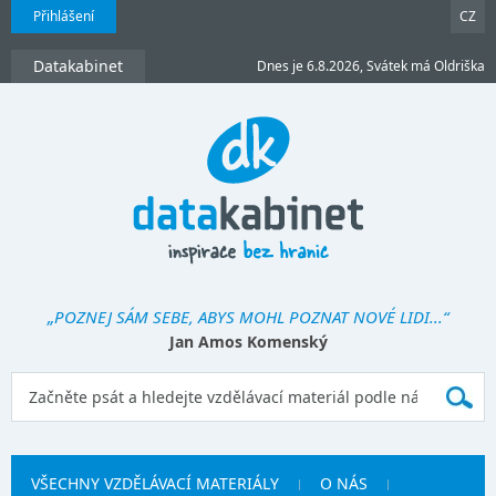
Přihlášení
CZ
Datakabinet
Dnes je 6.8.2026, Svátek má Oldriška
„POZNEJ SÁM SEBE, ABYS MOHL POZNAT NOVÉ LIDI...“
Jan Amos Komenský
VŠECHNY VZDĚLÁVACÍ MATERIÁLY
O NÁS