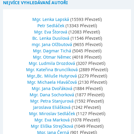
NEJVÍCE VYHLEDÁVANÍ AUTOŘI
Mgr. Lenka Lapská
(15593 Převzetí)
Petr Sedláček
(13343 Převzetí)
Mgr. Eva Štorová
(12083 Převzetí)
Bc. Lenka Dusilová
(11546 Převzetí)
mgr. Jana Olžbutová
(9655 Převzetí)
Mgr. Dagmar Tichá
(5045 Převzetí)
Mgr. Otmar Němec
(4018 Převzetí)
Mgr. Ludmila Drozdová
(3207 Převzetí)
Mgr. Kateřina Brunclíková
(2889 Převzetí)
Mgr.,Bc. Miluše Hutyrová
(2279 Převzetí)
Mgr. Michaela Hlaváčová
(2130 Převzetí)
Mgr. Jana Dvořáková
(1884 Převzetí)
Mgr. Dana Sochorková
(1877 Převzetí)
Mgr. Petra Stanjurová
(1592 Převzetí)
Jaroslava Eliášková
(1242 Převzetí)
Mgr. Miroslav Sedláček
(1127 Převzetí)
Mgr. Eva Marková
(1078 Převzetí)
Mgr Eliška Strejčková
(1049 Převzetí)
Mgr. Jana Černá
(901 Převzetí)