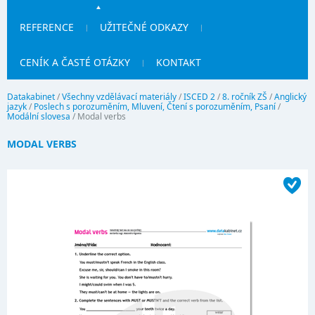
REFERENCE
UŽITEČNÉ ODKAZY
CENÍK A ČASTÉ OTÁZKY
KONTAKT
Datakabinet
/
Všechny vzdělávací materiály
/
ISCED 2
/
8. ročník ZŠ
/
Anglický
jazyk
/
Poslech s porozuměním, Mluvení, Čtení s porozuměním, Psaní
/
Modální slovesa
/
Modal verbs
MODAL VERBS