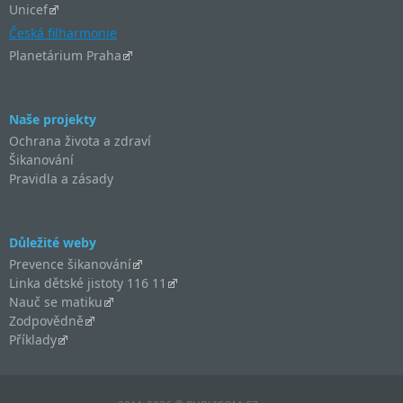
Unicef
Česká filharmonie
Planetárium Praha
Naše projekty
Ochrana života a zdraví
Šikanování
Pravidla a zásady
Důležité weby
Prevence šikanování
Linka dětské jistoty 116 11
Nauč se matiku
Zodpovědně
Příklady