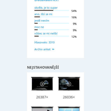
skvěle, je to super
54%
ano, líbí se mi
16%
jestě nevím
9%
moc ne
9%
vůbec se mi nelíbí
12%
Hlasovalo: 3310
Archiv anket
NEJSTAHOVANĚJŠÍ
26387×
26036×