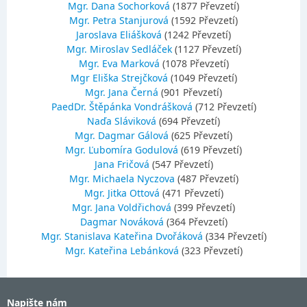
Mgr. Dana Sochorková
(1877 Převzetí)
Mgr. Petra Stanjurová
(1592 Převzetí)
Jaroslava Eliášková
(1242 Převzetí)
Mgr. Miroslav Sedláček
(1127 Převzetí)
Mgr. Eva Marková
(1078 Převzetí)
Mgr Eliška Strejčková
(1049 Převzetí)
Mgr. Jana Černá
(901 Převzetí)
PaedDr. Štěpánka Vondrášková
(712 Převzetí)
Naďa Sláviková
(694 Převzetí)
Mgr. Dagmar Gálová
(625 Převzetí)
Mgr. Ľubomíra Godulová
(619 Převzetí)
Jana Fričová
(547 Převzetí)
Mgr. Michaela Nyczova
(487 Převzetí)
Mgr. Jitka Ottová
(471 Převzetí)
Mgr. Jana Voldřichová
(399 Převzetí)
Dagmar Nováková
(364 Převzetí)
Mgr. Stanislava Kateřina Dvořáková
(334 Převzetí)
Mgr. Kateřina Lebánková
(323 Převzetí)
Napište nám