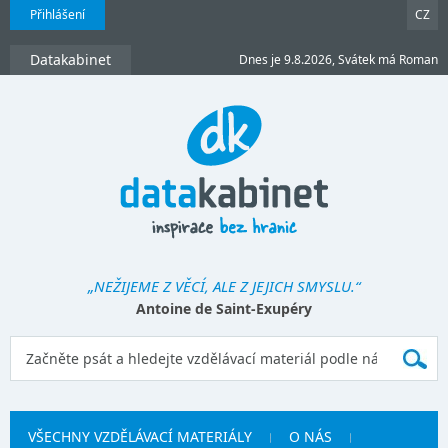
Přihlášení
CZ
Datakabinet
Dnes je 9.8.2026, Svátek má Roman
„NEŽIJEME Z VĚCÍ, ALE Z JEJICH SMYSLU.“
Antoine de Saint-Exupéry
VŠECHNY VZDĚLÁVACÍ MATERIÁLY
O NÁS