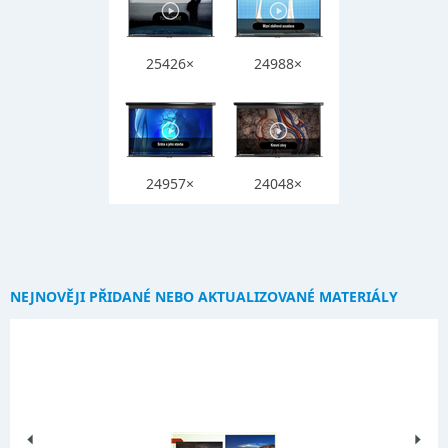
25426×
24988×
24957×
24048×
NEJNOVĚJI PŘIDANÉ NEBO AKTUALIZOVANÉ MATERIÁLY