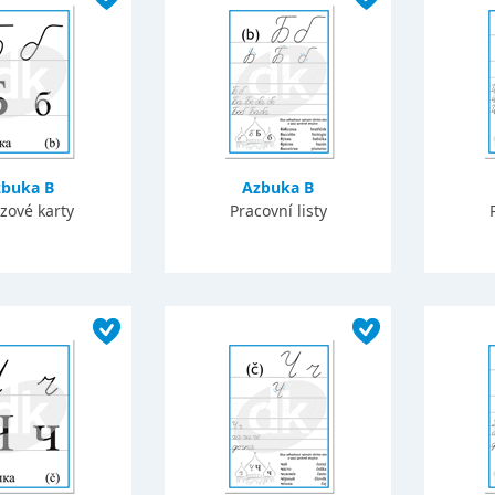
zbuka B
Azbuka B
zové karty
Pracovní listy