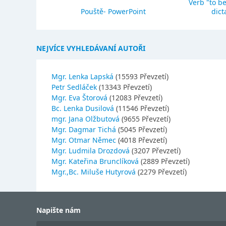
Verb "to be
eho stavba
Pouště- PowerPoint
dict
NEJVÍCE VYHLEDÁVANÍ AUTOŘI
Mgr. Lenka Lapská
(15593 Převzetí)
Petr Sedláček
(13343 Převzetí)
Mgr. Eva Štorová
(12083 Převzetí)
Bc. Lenka Dusilová
(11546 Převzetí)
mgr. Jana Olžbutová
(9655 Převzetí)
Mgr. Dagmar Tichá
(5045 Převzetí)
Mgr. Otmar Němec
(4018 Převzetí)
Mgr. Ludmila Drozdová
(3207 Převzetí)
Mgr. Kateřina Brunclíková
(2889 Převzetí)
Mgr.,Bc. Miluše Hutyrová
(2279 Převzetí)
Napište nám