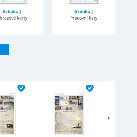
Azbuka J
Azbuka J
brazové karty
Pracovní listy