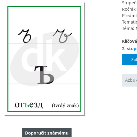
Stupeň
Ročník
Předmě
Tematic
Téma:
Klíčová
2. stup
Zo
Azbuk
Doporučit známému