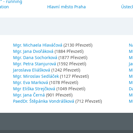
" - running
ation
Hlavní město Praha
Ústeck
Mgr. Michaela Hlaváčová
(2130 Převzetí)
N
Mgr. Jana Dvořáková
(1884 Převzetí)
M
Mgr. Dana Sochorková
(1877 Převzetí)
M
Mgr. Petra Stanjurová
(1592 Převzetí)
Ja
Jaroslava Eliášková
(1242 Převzetí)
M
Mgr. Miroslav Sedláček
(1127 Převzetí)
Mg
Mgr. Eva Marková
(1078 Převzetí)
M
Mgr Eliška Strejčková
(1049 Převzetí)
D
Mgr. Jana Černá
(901 Převzetí)
M
PaedDr. Štěpánka Vondrášková
(712 Převzetí)
M