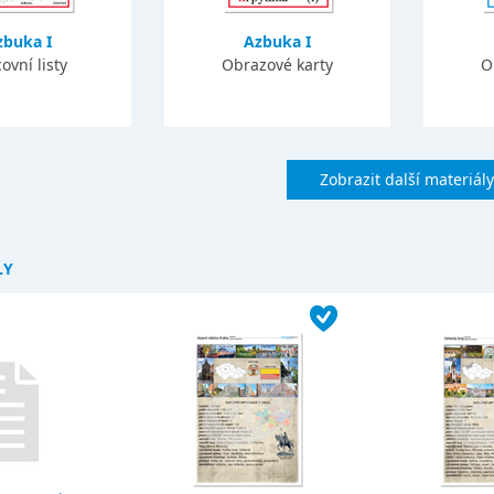
zbuka I
Azbuka I
ovní listy
Obrazové karty
O
Zobrazit další materiály
LY