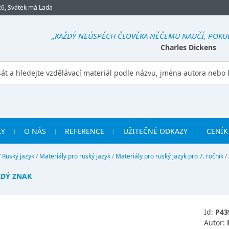
26, Svátek má Lada
„KAŽDÝ NEÚSPĚCH ČLOVĚKA NĚČEMU NAUČÍ, POKUD
Charles Dickens
LY
O NÁS
REFERENCE
UŽITEČNÉ ODKAZY
CENÍK
/
Ruský jazyk
/
Materiály pro ruský jazyk
/
Materiály pro ruský jazyk pro 7. ročník
/
RDÝ ZNAK
Id:
P43
Autor: