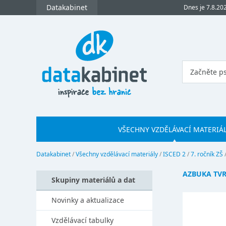
Datakabinet
Dnes je 7.8.20
VŠECHNY VZDĚLÁVACÍ MATERIÁ
Datakabinet
/
Všechny vzdělávací materiály
/
ISCED 2
/
7. ročník ZŠ
AZBUKA TV
Skupiny materiálů a dat
Novinky a aktualizace
Vzdělávací tabulky