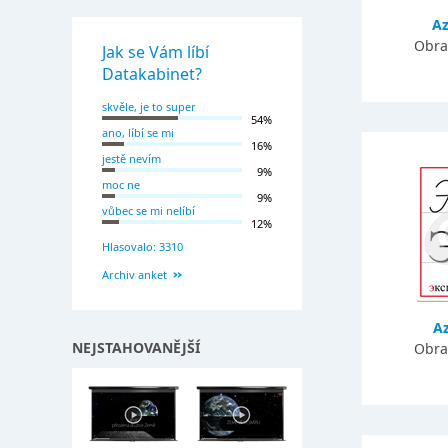
A
Obra
Jak se Vám líbí
Datakabinet?
skvěle, je to super
54%
ano, líbí se mi
16%
jestě nevím
9%
moc ne
9%
vůbec se mi nelíbí
12%
Hlasovalo: 3310
Archiv anket
A
NEJSTAHOVANĚJŠÍ
Obra