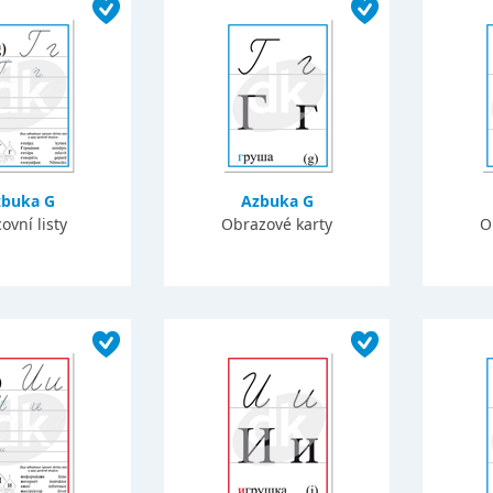
buka G
Azbuka G
ovní listy
Obrazové karty
O