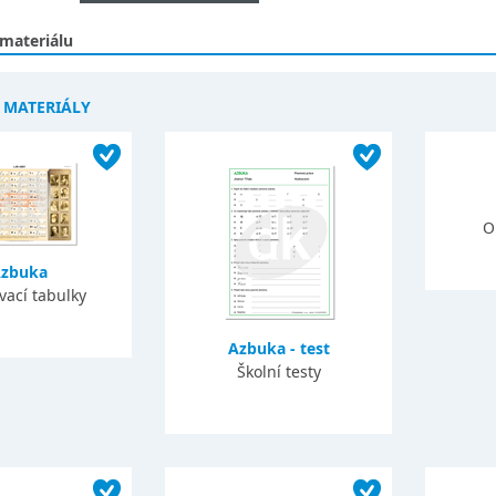
 materiálu
Í MATERIÁLY
O
zbuka
vací tabulky
Azbuka - test
Školní testy