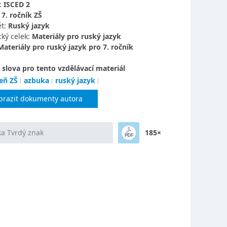
:
ISCED 2
:
7. ročník ZŠ
t:
Ruský jazyk
ký celek:
Materiály pro ruský jazyk
Materiály pro ruský jazyk pro 7. ročník
 slova pro tento vzdělávací materiál
eň ZŠ
azbuka
ruský jazyk
brazit dokumenty autora
a Tvrdý znak
185×