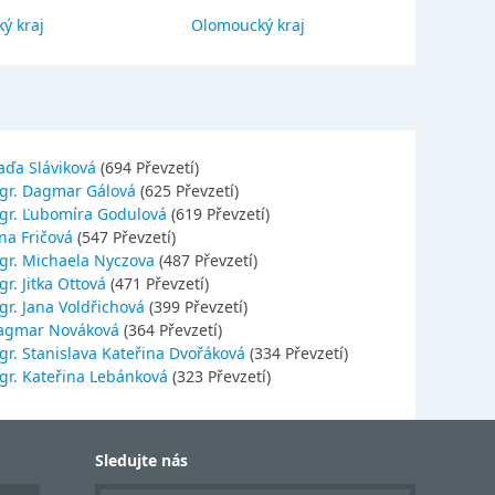
ý kraj
Olomoucký kraj
Jihočes
aďa Sláviková
(694 Převzetí)
gr. Dagmar Gálová
(625 Převzetí)
gr. Ľubomíra Godulová
(619 Převzetí)
na Fričová
(547 Převzetí)
gr. Michaela Nyczova
(487 Převzetí)
r. Jitka Ottová
(471 Převzetí)
gr. Jana Voldřichová
(399 Převzetí)
agmar Nováková
(364 Převzetí)
gr. Stanislava Kateřina Dvořáková
(334 Převzetí)
gr. Kateřina Lebánková
(323 Převzetí)
Sledujte nás