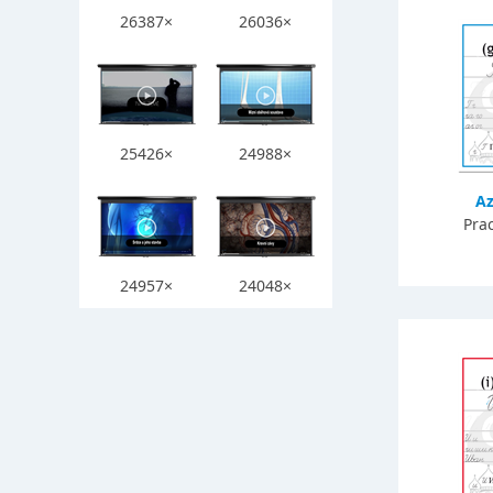
26387×
26036×
25426×
24988×
Az
Prac
24957×
24048×