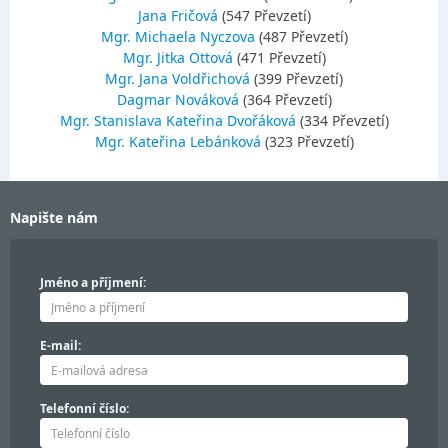
Jana Fričová
(547 Převzetí)
Mgr. Michaela Nyczova
(487 Převzetí)
Mgr. Jitka Ottová
(471 Převzetí)
Mgr. Jana Voldřichová
(399 Převzetí)
Dagmar Nováková
(364 Převzetí)
Mgr. Stanislava Kateřina Dvořáková
(334 Převzetí)
Mgr. Kateřina Lebánková
(323 Převzetí)
Napište nám
Jméno a příjmení:
E-mail:
Telefonní číslo: