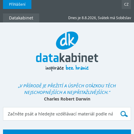
Přihlášení
CZ
Datakabinet
Dnes je 8.8.2026, Svátek má Soběslav
„V PŘÍRODĚ JE PŘEŽITÍ A ÚSPĚCH OTÁZKOU TĚCH
NEJSCHOPNĚJŠÍCH A NEJPŘITAŽLIVĚJŠÍCH.“
Charles Robert Darwin