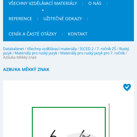
VŠECHNY VZDĚLÁVACÍ MATERIÁLY
O NÁS
REFERENCE
UŽITEČNÉ ODKAZY
CENÍK A ČASTÉ OTÁZKY
KONTAKT
Datakabinet
/
Všechny vzdělávací materiály
/
ISCED 2
/
7. ročník ZŠ
/
Ruský
jazyk
/
Materiály pro ruský jazyk
/
Materiály pro ruský jazyk pro 7. ročník
/
Azbuka Měkký znak
AZBUKA MĚKKÝ ZNAK