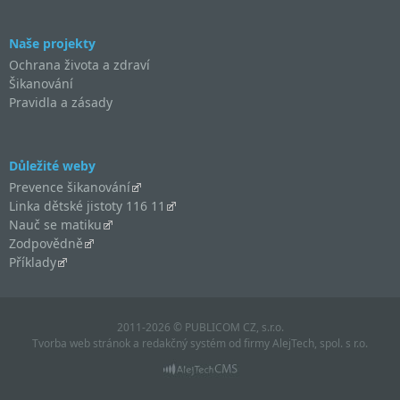
Naše projekty
Ochrana života a zdraví
Šikanování
Pravidla a zásady
Důležité weby
Prevence šikanování
Linka dětské jistoty 116 11
Nauč se matiku
Zodpovědně
Příklady
2011-2026 © PUBLICOM CZ, s.r.o.
Tvorba web stránok
a
redakčný systém
od firmy
AlejTech, spol. s r.o.