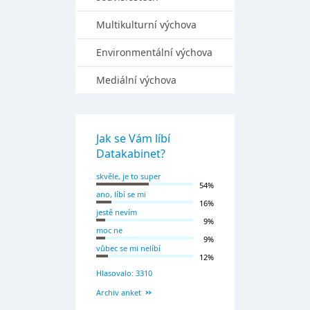
Multikulturní výchova
Environmentální výchova
Mediální výchova
Jak se Vám líbí
Datakabinet?
skvěle, je to super
54%
ano, líbí se mi
16%
jestě nevím
9%
moc ne
9%
vůbec se mi nelíbí
12%
Hlasovalo: 3310
Archiv anket