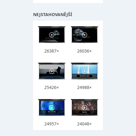
NEJSTAHOVANĚJŠÍ
26387×
26036×
25426×
24988×
24957×
24048×