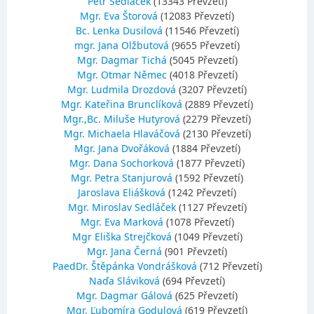
Petr Sedláček
(13343 Převzetí)
Mgr. Eva Štorová
(12083 Převzetí)
Bc. Lenka Dusilová
(11546 Převzetí)
mgr. Jana Olžbutová
(9655 Převzetí)
Mgr. Dagmar Tichá
(5045 Převzetí)
Mgr. Otmar Němec
(4018 Převzetí)
Mgr. Ludmila Drozdová
(3207 Převzetí)
Mgr. Kateřina Brunclíková
(2889 Převzetí)
Mgr.,Bc. Miluše Hutyrová
(2279 Převzetí)
Mgr. Michaela Hlaváčová
(2130 Převzetí)
Mgr. Jana Dvořáková
(1884 Převzetí)
Mgr. Dana Sochorková
(1877 Převzetí)
Mgr. Petra Stanjurová
(1592 Převzetí)
Jaroslava Eliášková
(1242 Převzetí)
Mgr. Miroslav Sedláček
(1127 Převzetí)
Mgr. Eva Marková
(1078 Převzetí)
Mgr Eliška Strejčková
(1049 Převzetí)
Mgr. Jana Černá
(901 Převzetí)
PaedDr. Štěpánka Vondrášková
(712 Převzetí)
Naďa Sláviková
(694 Převzetí)
Mgr. Dagmar Gálová
(625 Převzetí)
Mgr. Ľubomíra Godulová
(619 Převzetí)